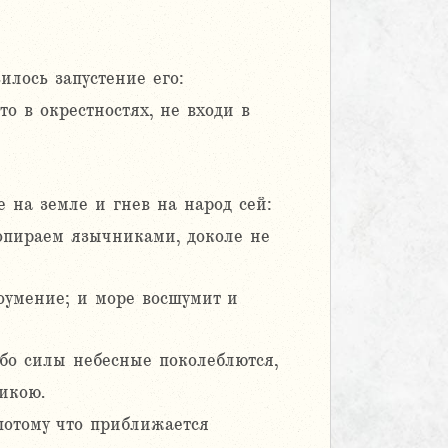
илось запустение его:
то в окрестностях, не входи в
 на земле и гнев на народ сей:
попираем язычниками, доколе не
доумение; и море восшумит и
бо силы небесные поколеблются,
икою.
потому что приближается