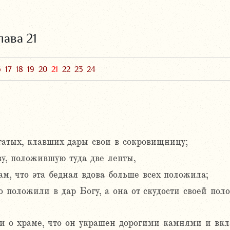
лава 21
6
17
18
19
20
21
22
23
24
гатых, клавших дары свои в сокровищницу;
у, положившую туда две лепты,
ам, что эта бедная вдова больше всех положила;
го положили в дар Богу, а она от скудости своей пол
и о храме, что он украшен дорогими камнями и вкл