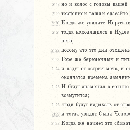
9
но и волос с головы вашей 
21:18
20
терпением вашим спасайте
21:19
1
Когда же увидите Иерусали
21:20
22
23
тогда находящиеся в Иудее д
21:21
24
него,
нна
потому что это дни отмщени
21:22
я
Горе же беременным и пита
21:23
ра
и падут от острия меча, и 
21:24
тра
окончатся времена язычник
нна
И будут знамения в солнце
21:25
на
возмутится;
на
люди будут издыхать от ст
21:26
янам
и тогда увидят Сына Челов
21:27
ринфянам
Когда же начнет это сбыва
21:28
ринфянам