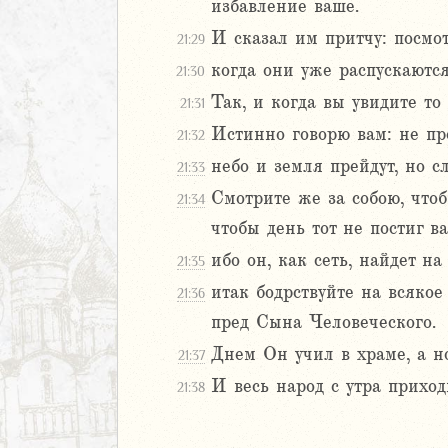
избавление ваше.
там
янам
И сказал им притчу: посмот
21:29
ппийцам
когда они уже распускаются,
21:30
ссянам
Так, и когда вы увидите т
21:31
Истинно говорю вам: не пре
икийцам
21:32
небо и земля прейдут, но с
21:33
икийцам
Смотрите же за собою, что
21:34
мофею
чтобы день тот не постиг ва
мофею
ибо он, как сеть, найдет н
21:35
ону
итак бодрствуйте на всякое
21:36
ям
пред Сына Человеческого.
ение
Днем Он учил в храме, а н
21:37
И весь народ с утра прихо
21:38