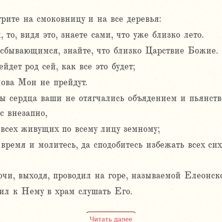
рите на смоковницу и на все деревья:
 то, видя это, знаете сами, что уже близко лето.
о сбывающимся, знайте, что близко Царствие Божие.
йдет род сей, как все это будет;
лова Мои не прейдут.
бы сердца ваши не отягчались объядением и пьянст
с внезапно,
а всех живущих по всему лицу земному;
 время и молитесь, да сподобитесь избежать всех си
очи, выходя, проводил на горе, называемой Елеонск
дил к Нему в храм слушать Его.
Читать далее