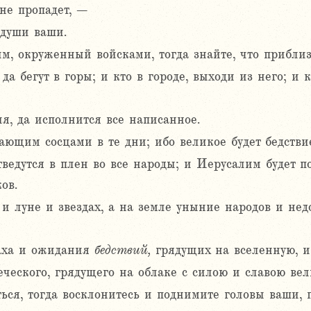
не пропадет, –
 души ваши.
м, окруженный войсками, тогда знайте, что приблиз
а бегут в горы; и кто в городе, выходи из него; и к
я, да исполнится все написанное.
ющим сосцами в те дни; ибо великое будет бедствие
отведутся в плен во все народы; и Иерусалим будет 
ов.
 и луне и звездах, а на земле уныние народов и не
раха и ожидания
бедствий,
грядущих на вселенную, и
еческого, грядущего на облаке с силою и славою вел
ться, тогда восклонитесь и поднимите головы ваши, 