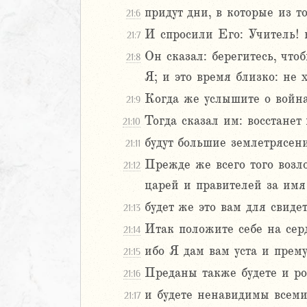
придут дни, в которые из то
21:6
2
И спросили Его: Учитель! к
21:7
3
4
Он сказал: берегитесь, что
21:8
5
Я; и это время близко: не х
6
Когда же услышите о войнах
21:9
Тогда сказал им: восстанет 
21:10
8
9
будут большие землетрясен
21:11
0
Прежде же всего того возло
21:12
1
царей и правителей за имя
2
будет же это вам для свидет
21:13
3
4
Итак положите себе на серд
21:14
5
ибо Я дам вам уста и прему
21:15
6
Преданы также будете и род
21:16
7
и будете ненавидимы всеми
8
21:17