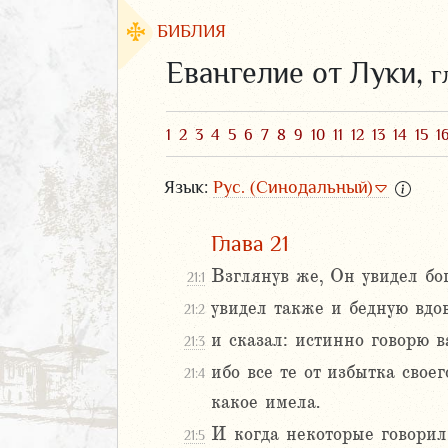
БИБЛИЯ
Евангелие от Луки,
г
1
2
3
4
5
6
7
8
9
10
11
12
13
14
15
1
Язык:
Рус. (Синодальный)
Глава 21
Взглянув же, Он увидел бо
21:1
увидел также и бедную вдов
21:2
ЗАВЕТ
и сказал: истинно говорю в
21:3
АВЕТ
ибо все те от избытка свое
21:4
фея
какое имела.
ка
и
И когда некоторые говорил
21:5