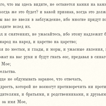
го, что вы здесь видите, не останется камня на камн
огда же это будет? и какой признак, когда это дол
бы вас не ввели в заблуждение, ибо многие придут п
одите вслед их.
 и смятениях, не ужасайтесь, ибо этому надлежит б
народ на народ, и царство на царство;
ия по местам, и глады, и моры, и ужасные явления, 
жат на вас руки и будут гнать
вас,
предавая в синаг
 Мое;
ельства.
це не обдумывать заранее, что отвечать,
дрость, которой не возмогут противоречить ни проти
ителями, и братьями, и родственниками, и друзьями
 за имя Мое,