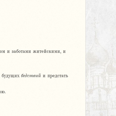
вом и заботами житейскими, и
х будущих
бедствий
и предстать
ою.