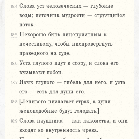
Слова уст человеческих – глубокие
18:4
воды; источник мудрости – струящийся
поток.
Нехорошо быть лицеприятным к
18:5
нечестивому, чтобы ниспровергнуть
праведного на суде.
Уста глупого идут в ссору, и слова его
18:6
вызывают побои.
Язык глупого – гибель для него, и уста
18:7
его – сеть для души его.
[Ленивого низлагает страх, а души
18:8
женоподобные будут голодать.]
Слова наушника – как лакомства, и они
18:9
входят во внутренность чрева.