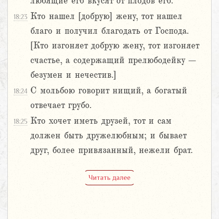
любящие его вкусят от плодов его.
Кто нашел [добрую] жену, тот нашел
18:23
благо и получил благодать от Господа.
[Кто изгоняет добрую жену, тот изгоняет
счастье, а содержащий прелюбодейку –
безумен и нечестив.]
С мольбою говорит нищий, а богатый
18:24
отвечает грубо.
Кто хочет иметь друзей, тот и сам
18:25
должен быть дружелюбным; и бывает
друг, более привязанный, нежели брат.
Читать далее