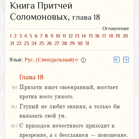
Книга Притчей
Соломоновых,
глава 18
Оглавление
1
2
3
4
5
6
7
8
9
10
11
12
13
14
15
16
17
18
19
20
21
22
23
24
25
26
27
28
29
30
31
Язык:
Рус. (Синодальный)
Глава 18
Прихоти ищет своенравный, восстает
18:1
против всего умного.
Глупый не любит знания, а только бы
18:2
выказать свой ум.
С приходом нечестивого приходит и
18:3
презрение, а с бесславием – поношение.