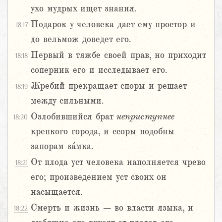
ухо мудрых ищет знания.
Подарок у человека дает ему простор и
18:17
до вельмож доведет его.
Первый в тяжбе своей прав, но приходит
18:18
соперник его и исследывает его.
Жребий прекращает споры и решает
18:19
между сильными.
Озлобившийся брат
неприступнее
18:20
крепкого города, и ссоры подобны
запорам за́мка.
От плода уст человека наполняется чрево
18:21
его; произведением уст своих он
насыщается.
Смерть и жизнь – во власти языка, и
18:22