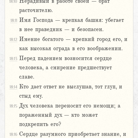
Нерадивый в работе своей – брат
18:10
расточителю.
Имя Господа – крепкая башня: убегает
18:11
в нее праведник – и безопасен.
Имение богатого – крепкий город его, и
18:12
как высокая ограда в его воображении.
Перед падением возносится сердце
18:13
человека, а смирение предшествует
славе.
Кто дает ответ не выслушав, тот глуп, и
18:14
стыд ему.
Дух человека переносит его немощи; а
18:15
пораженный дух – кто может
подкрепить его?
Сердце разумного приобретает знание, и
18:16