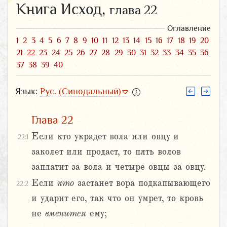
Книга Исход,
глава 22
Оглавление
1
2
3
4
5
6
7
8
9
10
11
12
13
14
15
16
17
18
19
20
21
22
23
24
25
26
27
28
29
30
31
32
33
34
35
36
37
38
39
40
Язык:
Рус. (Синодальный)
Глава 22
Если кто украдет вола или овцу и
22:1
заколет или продаст, то пять волов
заплатит за вола и четыре овцы за овцу.
Если
кто
застанет вора подкапывающего
22:2
и ударит его, так что он умрет, то кровь
не
вменится
ему;