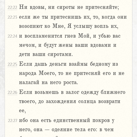
Ни вдовы, ни сироты не притесняйте;
22:22
если же ты притеснишь их, то, когда они
22:23
возопиют ко Мне, Я услышу вопль их,
и воспламенится гнев Мой, и убью вас
22:24
мечом, и будут жены ваши вдовами и
дети ваши сиротами.
Если дашь деньги взаймы бедному из
22:25
народа Моего, то не притесняй его и не
налагай на него роста.
Если возьмешь в залог одежду ближнего
22:26
твоего, до захождения солнца возврати
ее,
ибо она есть единственный покров у
22:27
него, она – одеяние тела его: в чем