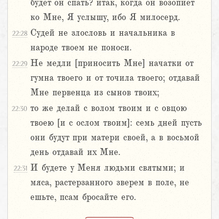
будет он спать? итак, когда он возопиет
ко Мне, Я услышу, ибо Я милосерд.
Судей не злословь и начальника в
22:28
народе твоем не поноси.
Не медли [приносить Мне] начатки от
22:29
гумна твоего и от точила твоего; отдавай
Мне первенца из сынов твоих;
то же делай с волом твоим и с овцою
22:30
твоею [и с ослом твоим]: семь дней пусть
они будут при матери своей, а в восьмой
день отдавай их Мне.
И будете у Меня людьми святыми; и
22:31
мяса, растерзанного зверем в поле, не
ешьте, псам бросайте его.