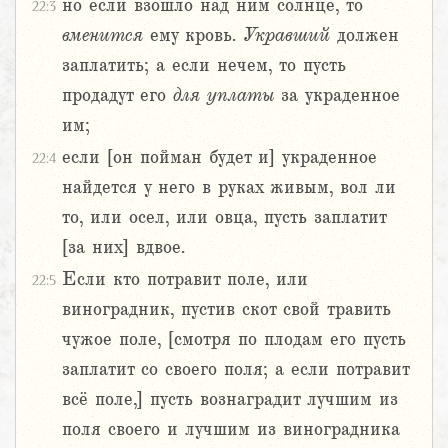
но если взошло над ним солнце, то
22:3
вменится
ему кровь.
Укравший
должен
заплатить; а если нечем, то пусть
продадут его
для
уплаты
за украденное
им;
если [он пойман будет и] украденное
22:4
найдется у него в руках живым, вол ли
то, или осел, или овца, пусть заплатит
[за них] вдвое.
Если кто потравит поле, или
22:5
виноградник, пустив скот свой травить
чужое поле, [смотря по плодам его пусть
заплатит со своего поля; а если потравит
всё поле,] пусть вознаградит лучшим из
поля своего и лучшим из виноградника