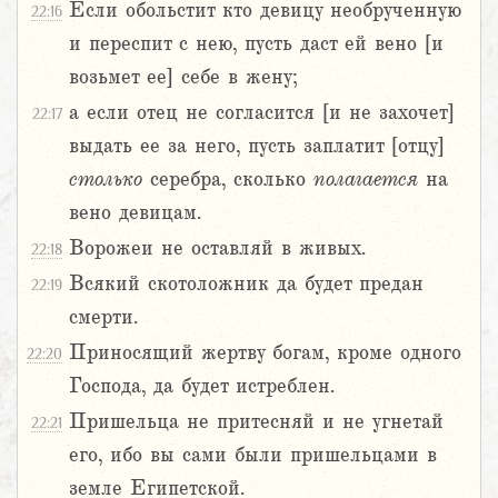
Если обольстит кто девицу необрученную
22:16
и переспит с нею, пусть даст ей вено [и
возьмет ее] себе в жену;
а если отец не согласится [и не захочет]
22:17
выдать ее за него, пусть заплатит [отцу]
столько
серебра, сколько
полагается
на
вено девицам.
Ворожеи не оставляй в живых.
22:18
Всякий скотоложник да будет предан
22:19
смерти.
Приносящий жертву богам, кроме одного
22:20
Господа, да будет истреблен.
Пришельца не притесняй и не угнетай
22:21
его, ибо вы сами были пришельцами в
земле Египетской.