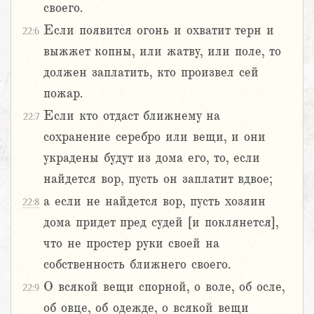
своего.
Если появится огонь и охватит терн и
22:6
выжжет копны, или жатву, или поле, то
должен заплатить, кто произвел сей
пожар.
Если кто отдаст ближнему на
22:7
сохранение серебро или вещи, и они
украдены будут из дома его, то, если
найдется вор, пусть он заплатит вдвое;
а если не найдется вор, пусть хозяин
22:8
дома придет пред судей [и поклянется],
что не простер руки своей на
собственность ближнего своего.
О всякой вещи спорной, о воле, об осле,
22:9
об овце, об одежде, о всякой вещи