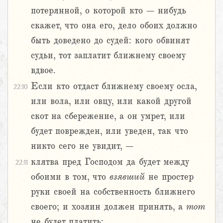
потерянной, о которой кто – нибудь
скажет, что она его, дело обоих должно
быть доведено до судей: кого обвинят
судьи, тот заплатит ближнему своему
вдвое.
Если кто отдаст ближнему своему осла,
22:10
или вола, или овцу, или какой другой
скот на сбережение, а он умрет, или
будет поврежден, или уведен, так что
никто сего не увидит, –
клятва пред Господом да будет между
22:11
обоими в том, что
взявший
не простер
руки своей на собственность ближнего
своего; и хозяин должен принять, а
тот
не будет платить;