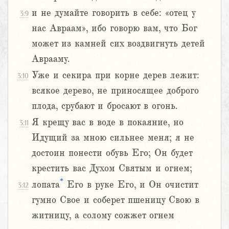
и не думайте говорить в себе: «отец у
3:9
нас Авраам», ибо говорю вам, что Бог
может из камней сих воздвигнуть детей
Аврааму.
Уже и секира при корне дерев лежит:
3:10
всякое дерево, не приносящее доброго
плода, срубают и бросают в огонь.
Я крещу вас в воде в покаяние, но
3:11
Идущий за мною сильнее меня; я не
достоин понести обувь Его; Он будет
крестить вас Духом Святым и огнем;
*
лопата
Его в руке Его, и Он очистит
3:12
гумно Свое и соберет пшеницу Свою в
житницу, а солому сожжет огнем