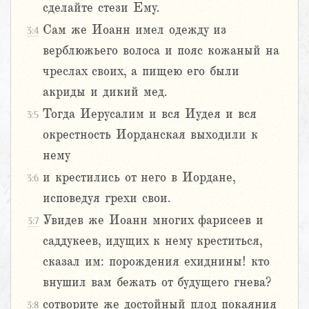
сделайте стези Ему.
Сам же Иоанн имел одежду из
3:4
верблюжьего волоса и пояс кожаный на
чреслах своих, а пищею его были
акриды и дикий мед.
Тогда Иерусалим и вся Иудея и вся
3:5
окрестность Иорданская выходили к
нему
и крестились от него в Иордане,
3:6
исповедуя грехи свои.
Увидев же Иоанн многих фарисеев и
3:7
саддукеев, идущих к нему креститься,
сказал им: порождения ехиднины! кто
внушил вам бежать от будущего гнева?
сотворите же достойный плод покаяния
3:8