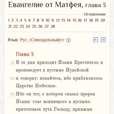
Евангелие от Матфея,
глава 3
Оглавление
1
2
3
4
5
6
7
8
9
10
11
12
13
14
15
16
17
18
19
20
21
22
23
24
25
26
27
28
Язык:
Рус. (Синодальный)
Глава 3
В те дни приходит Иоанн Креститель и
3:1
проповедует в пустыне Иудейской
и говорит: покайтесь, ибо приблизилось
3:2
Царство Небесное.
Ибо он тот, о котором сказал пророк
3:3
Исаия: глас вопиющего в пустыне:
приготовьте путь Господу, прямыми