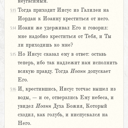
неугасимым.
Тогда приходит Иисус из Галилеи на
3:13
Иордан к Иоанну креститься от него.
Иоанн же удерживал Его и говорил:
3:14
мне надобно креститься от Тебя, и Ты
ли приходишь ко мне?
Но Иисус сказал ему в ответ: оставь
3:15
теперь, ибо так надлежит нам исполнить
всякую правду. Тогда
Иоанн
допускает
Его.
И, крестившись, Иисус тотчас вышел из
3:16
воды, – и се, отверзлись Ему небеса, и
увидел
Иоанн
Духа Божия, Который
сходил, как голубь, и ниспускался на
Него.