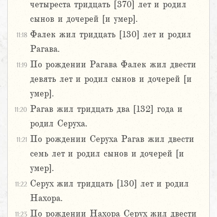
четыреста тридцать [370] лет и родил
сынов и дочерей [и умер].
Фалек жил тридцать [130] лет и родил
11:18
Рагава.
По рождении Рагава Фалек жил двести
11:19
девять лет и родил сынов и дочерей [и
умер].
Рагав жил тридцать два [132] года и
11:20
родил Серуха.
По рождении Серуха Рагав жил двести
11:21
семь лет и родил сынов и дочерей [и
умер].
Серух жил тридцать [130] лет и родил
11:22
Нахора.
По рождении Нахора Серух жил двести
11:23