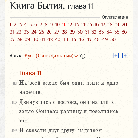
Книга Бытия,
глава 11
Оглавление
1
2
3
4
5
6
7
8
9
10
11
12
13
14
15
16
17
18
19
20
21
22
23
24
25
26
27
28
29
30
31
32
33
34
35
36
37
38
39
40
41
42
43
44
45
46
47
48
49
50
Язык:
Рус. (Синодальный)
Глава 11
На всей земле был один язык и одно
11:1
наречие.
Двинувшись с востока, они нашли в
11:2
земле Сеннаар равнину и поселились
там.
И сказали друг другу: наделаем
11:3