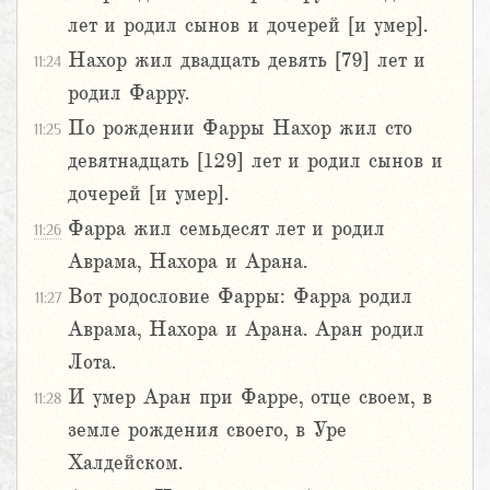
лет и родил сынов и дочерей [и умер].
Нахор жил двадцать девять [79] лет и
11:24
родил Фарру.
По рождении Фарры Нахор жил сто
11:25
девятнадцать [129] лет и родил сынов и
дочерей [и умер].
Фарра жил семьдесят лет и родил
11:26
Аврама, Нахора и Арана.
Вот родословие Фарры: Фарра родил
11:27
Аврама, Нахора и Арана. Аран родил
Лота.
И умер Аран при Фарре, отце своем, в
11:28
земле рождения своего, в Уре
Халдейском.