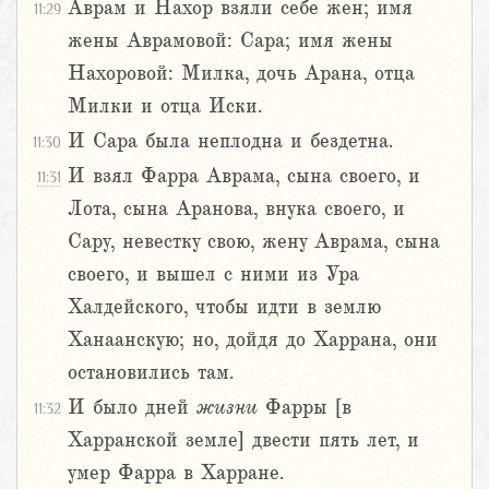
Аврам и Нахор взяли себе жен; имя
11:29
жены Аврамовой: Сара; имя жены
Нахоровой: Милка, дочь Арана, отца
Милки и отца Иски.
И Сара была неплодна и бездетна.
11:30
И взял Фарра Аврама, сына своего, и
11:31
Лота, сына Аранова, внука своего, и
Сару, невестку свою, жену Аврама, сына
своего, и вышел с ними из Ура
Халдейского, чтобы идти в землю
Ханаанскую; но, дойдя до Харрана, они
остановились там.
И было дней
жизни
Фарры [в
11:32
Харранской земле] двести пять лет, и
умер Фарра в Харране.