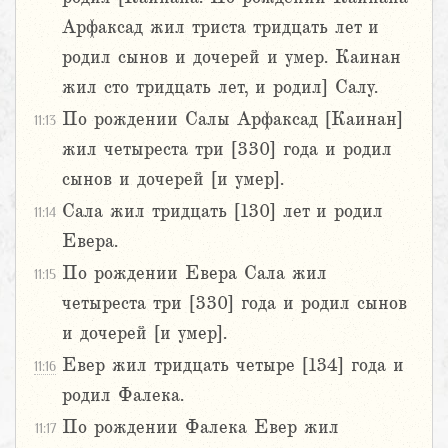
Арфаксад жил триста тридцать лет и
родил сынов и дочерей и умер. Каинан
жил сто тридцать лет, и родил] Салу.
По рождении Салы Арфаксад [Каинан]
11:13
жил четыреста три [330] года и родил
сынов и дочерей [и умер].
Сала жил тридцать [130] лет и родил
11:14
Евера.
По рождении Евера Сала жил
11:15
четыреста три [330] года и родил сынов
и дочерей [и умер].
Евер жил тридцать четыре [134] года и
11:16
родил Фалека.
По рождении Фалека Евер жил
11:17