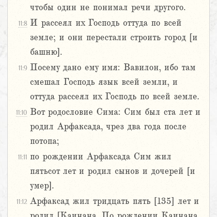
чтобы один не понимал речи другого.
И рассеял их Господь оттуда по всей
11:8
земле; и они перестали строить город [и
башню].
Посему дано ему имя: Вавилон, ибо там
11:9
смешал Господь язык всей земли, и
оттуда рассеял их Господь по всей земле.
Вот родословие Сима: Сим был ста лет и
11:10
родил Арфаксада, чрез два года после
потопа;
по рождении Арфаксада Сим жил
11:11
пятьсот лет и родил сынов и дочерей [и
умер].
Арфаксад жил тридцать пять [135] лет и
11:12
родил [Каинана. По рождении Каинана