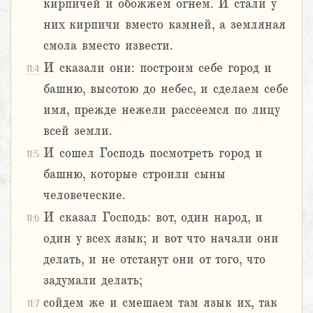
кирпичей и обожжем огнем. И стали у
них кирпичи вместо камней, а земляная
смола вместо извести.
И сказали они: построим себе город и
11:4
башню, высотою до небес, и сделаем себе
имя, прежде нежели рассеемся по лицу
всей земли.
И сошел Господь посмотреть город и
11:5
башню, которые строили сыны
человеческие.
И сказал Господь: вот, один народ, и
11:6
один у всех язык; и вот что начали они
делать, и не отстанут они от того, что
задумали делать;
сойдем же и смешаем там язык их, так
11:7