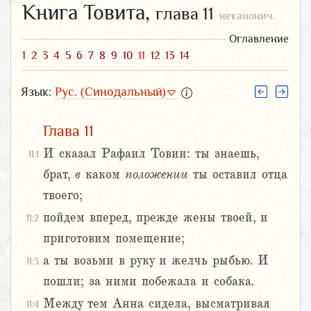
Книга Товита,
глава 11
неканонич.
Оглавление
1
2
3
4
5
6
7
8
9
10
11
12
13
14
Язык:
Рус. (Синодальный)
Глава 11
И сказал Рафаил Товии: ты знаешь,
11:1
брат,
в
каком
положении
ты оставил отца
твоего;
пойдем вперед, прежде жены твоей, и
11:2
приготовим помещение;
а ты возьми в руку и желчь рыбью. И
11:3
пошли; за ними побежала и собака.
Между тем Анна сидела, высматривая
11:4