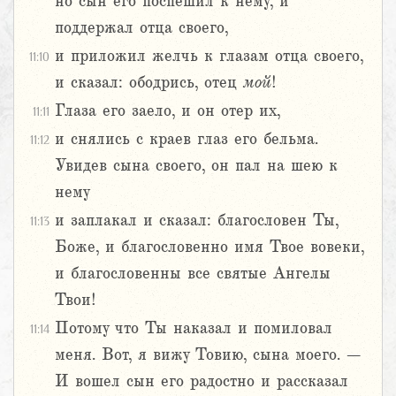
но сын его поспешил к нему, и
поддержал отца своего,
и приложил желчь к глазам отца своего,
11:10
и сказал: ободрись, отец
мой
!
Глаза его заело, и он отер их,
11:11
и снялись с краев глаз его бельма.
11:12
Увидев сына своего, он пал на шею к
нему
и заплакал и сказал: благословен Ты,
11:13
Боже, и благословенно имя Твое вовеки,
и благословенны все святые Ангелы
Твои!
Потому что Ты наказал и помиловал
11:14
меня. Вот, я вижу Товию, сына моего. –
И вошел сын его радостно и рассказал