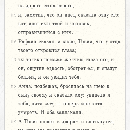
на дороге сына своего,
и, заметив, что он идет, сказала отцу его:
11:5
вот, идет сын твой и человек,
отправившийся с ним.
Рафаил сказал: я знаю, Товия, что у отца
11:6
твоего откроются глаза;
ты только помажь желчью глаза его, и
11:7
он, ощутив едкость, оботрет
их
, и спадут
бельма, и он увидит тебя.
Анна, подбежав, бросилась на шею к
11:8
сыну своему и сказала ему: увидела я
тебя, дитя
мое
, – теперь мне хотя
умереть. И оба заплакали.
А Товит пошел к дверям и споткнулся,
11:9