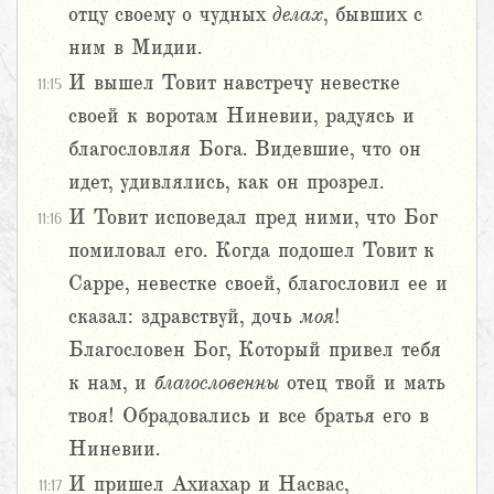
отцу своему о чудных
делах
, бывших с
ним в Мидии.
И вышел Товит навстречу невестке
11:15
своей к воротам Ниневии, радуясь и
благословляя Бога. Видевшие, что он
идет, удивлялись, как он прозрел.
И Товит исповедал пред ними, что Бог
11:16
помиловал его. Когда подошел Товит к
Сарре, невестке своей, благословил ее и
сказал: здравствуй, дочь
моя
!
Благословен Бог, Который привел тебя
к нам, и
благословенны
отец твой и мать
твоя! Обрадовались и все братья его в
Ниневии.
И пришел Ахиахар и Насвас,
11:17