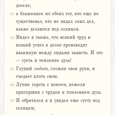
доселе;
а блаженнее их обоих тот, кто еще не
4:3
существовал, кто не видал злых дел,
какие делаются под солнцем.
Видел я также, что всякий труд и
4:4
всякий успех в делах производят
взаимную между людьми зависть. И это
– суета и томление духа!
Глупый
сидит,
сложив свои руки, и
4:5
съедает плоть свою.
Лучше горсть с покоем, нежели
4:6
пригоршни с трудом и томлением духа.
И обратился я и увидел еще суету под
4:7
солнцем;