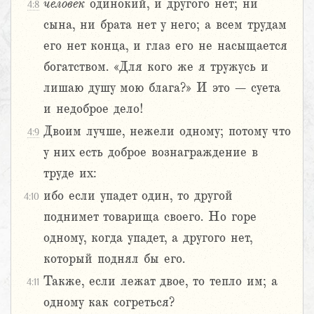
человек
одинокий, и другого нет; ни
4:8
сына, ни брата нет у него; а всем трудам
его нет конца, и глаз его не насыщается
богатством. «Для кого же я тружусь и
лишаю душу мою блага?» И это – суета
и недоброе дело!
Двоим лучше, нежели одному; потому что
4:9
у них есть доброе вознаграждение в
труде их:
ибо если упадет один, то другой
4:10
поднимет товарища своего. Но горе
одному, когда упадет, а другого нет,
который поднял бы его.
Также, если лежат двое, то тепло им; а
4:11
одному как согреться?