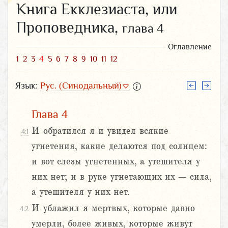
Книга Екклезиаста, или
Проповедника,
глава 4
Оглавление
1
2
3
4
5
6
7
8
9
10
11
12
Язык:
Рус. (Синодальный)
Глава 4
И обратился я и увидел всякие
4:1
угнетения, какие делаются под солнцем:
и вот слезы угнетенных, а утешителя у
них нет; и в руке угнетающих их – сила,
а утешителя у них нет.
И ублажил я мертвых, которые давно
4:2
умерли, более живых, которые живут