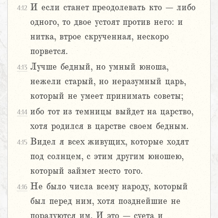
И если станет преодолевать кто – либо
4:12
одного, то двое устоят против него: и
нитка, втрое скрученная, нескоро
порвется.
Лучше бедный, но умный юноша,
4:13
нежели старый, но неразумный царь,
который не умеет принимать советы;
ибо тот из темницы выйдет на царство,
4:14
хотя родился в царстве своем бедным.
Видел я всех живущих, которые ходят
4:15
под солнцем, с этим другим юношею,
который займет место того.
Не было числа всему народу, который
4:16
был перед ним, хотя позднейшие не
порадуются им. И это – суета и