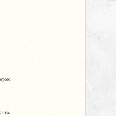
ерою.
 его.