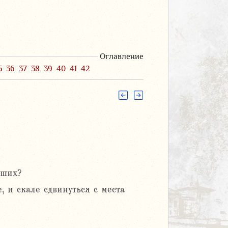
Оглавление
5
36
37
38
39
40
41
42
аших?
 и скале сдвинуться с места