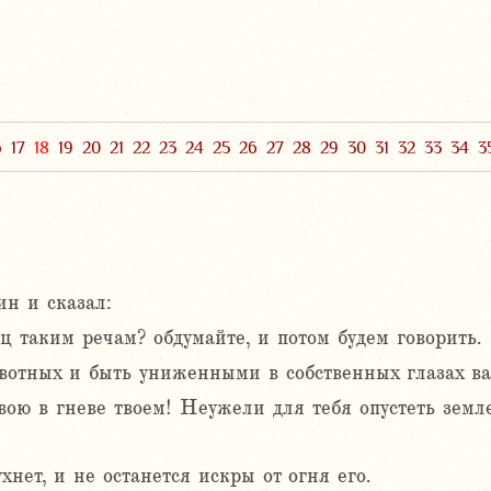
6
17
18
19
20
21
22
23
24
25
26
27
28
29
30
31
32
33
34
3
н и сказал:
ц таким речам? обдумайте, и потом будем говорить.
вотных и быть униженными в собственных глазах в
ю в гневе твоем! Неужели для тебя опустеть земле,
ухнет, и не останется искры от огня его.