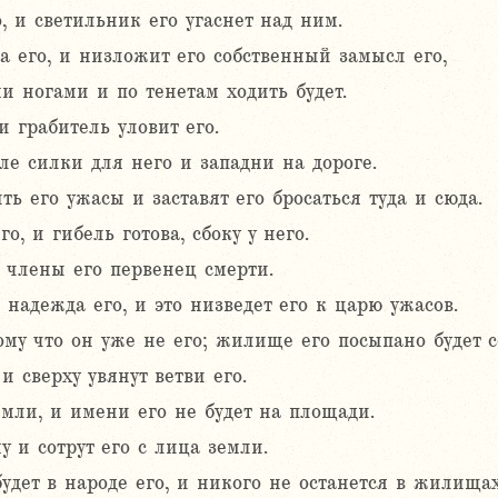
, и светильник его угаснет над ним.
а его, и низложит его собственный замысл его,
ми ногами и по тенетам ходить будет.
и грабитель уловит его.
е силки для него и западни на дороге.
ть его ужасы и заставят его бросаться туда и сюда.
о, и гибель готова, сбоку у него.
т члены его первенец смерти.
 надежда его, и это низведет его к царю ужасов.
ому что он уже не его; жилище его посыпано будет с
и сверху увянут ветви его.
мли, и имени его не будет на площади.
у и сотрут его с лица земли.
удет в народе его, и никого не останется в жилищах