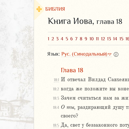
БИБЛИЯ
Книга Иова,
глава 18
1
2
3
4
5
6
7
8
9
10
11
12
13
14
15
1
Язык:
Рус. (Синодальный)
Глава 18
И отвечал Вилдад Савхеяни
18:1
когда же положите вы коне
18:2
ЗАВЕТ
Зачем считаться нам за жи
18:3
О
ты,
раздирающий душу тво
18:4
своего?
Да, свет у беззаконного пот
18:5
аконие