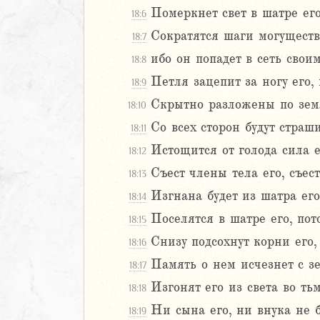
Померкнет свет в шатре его
18:6
Навин
Израилевы
Сократятся шаги могуществ
18:7
ибо он попадет в сеть свои
18:8
ств
Петля зацепит за ногу его, 
18:9
рств
Скрытно разложены по земл
рств
18:10
рств
Со всех сторон будут страши
18:11
ралипоменон
Истощится от голода сила ег
18:12
ралипоменон
Съест члены тела его, съес
18:13
я
Изгнана будет из шатра его
18:14
дры
Поселятся в шатре его, пот
18:15
Снизу подсохнут корни его, 
18:16
ь
Память о нем исчезнет с зе
18:17
Изгонят его из света во тьм
18:18
2
Ни сына его, ни внука не б
18:19