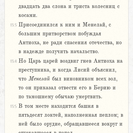
двадцать два слона и триста колесниц с
косами.
Присоединился к ним и Менелай, с
13:3
большим притворством побуждая
Антиоха, не ради спасения отечества, но
в надежде получить начальство.
Но Царь царей воздвиг гнев Антиоха на
13:4
преступника, и когда Лисий объяснил,
что
Менелай
был виновником всех зол,
то он приказал отвести его в Берию и
по тамошнему обычаю умертвить.
В том месте находится башня в
13:5
пятьдесят локтей, наполненная пеплом; в
ней было орудие, обращавшееся вокруг и
спускавшееся в пепел.