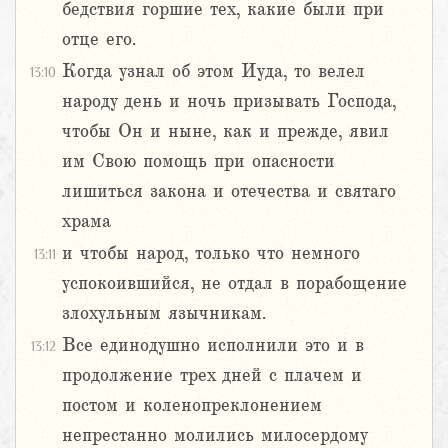
бедствия горшие тех, какие были при
отце его.
Когда узнал об этом Иуда, то велел
13:10
народу день и ночь призывать Господа,
чтобы Он и ныне, как и прежде, явил
им Свою помощь при опасности
лишиться закона и отечества и святаго
храма
и чтобы народ, только что немного
13:11
успокоившийся, не отдал в порабощение
злохульным язычникам.
Все единодушно исполнили это и в
13:12
продолжение трех дней с плачем и
постом и коленопреклонением
непрестанно молились милосердому