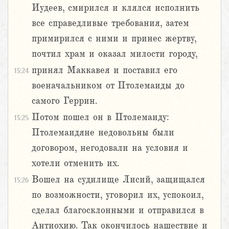
Иудеев, смирился и клялся исполнить
все справедливые требования, затем
примирился с ними и принес жертву,
почтил храм и оказал милости городу,
принял Маккавея и поставил его
13:24
военачальником от Птолемаиды до
самого Геррин.
Потом пошел он в Птолемаиду:
13:25
Птолемаидяне недовольны были
договором, негодовали на условия и
хотели отменить их.
Вошел на судилище Лисий, защищался
13:26
по возможности, уговорил их, успокоил,
сделал благосклонными и отправился в
Антиохию. Так окончилось нашествие и