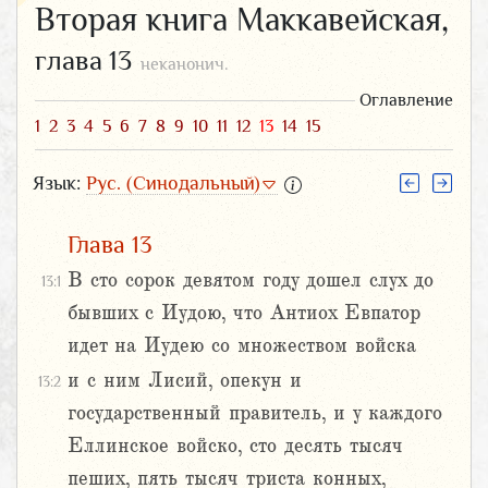
Вторая книга Маккавейская,
глава 13
неканонич.
Оглавление
1
2
3
4
5
6
7
8
9
10
11
12
13
14
15
Язык:
Рус. (Синодальный)
Глава 13
В сто сорок девятом году дошел слух до
13:1
бывших с Иудою, что Антиох Евпатор
идет на Иудею со множеством войска
и с ним Лисий, опекун и
13:2
государственный правитель, и у каждого
Еллинское войско, сто десять тысяч
пеших, пять тысяч триста конных,