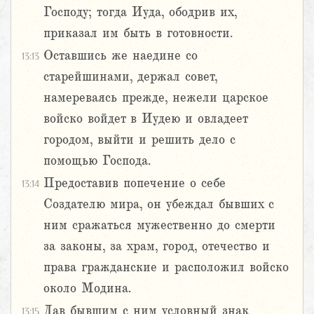
Господу; тогда Иуда, ободрив их,
приказал им быть в готовности.
Оставшись же наедине со
13:13
старейшинами, держал совет,
намереваясь прежде, нежели царское
войско войдет в Иудею и овладеет
городом, выйти и решить дело с
помощью Господа.
Предоставив попечение о себе
13:14
Создателю мира, он убеждал бывших с
ним сражаться мужественно до смерти
за законы, за храм, город, отечество и
права гражданские и расположил войско
около Модина.
Дав бывшим с ним условный знак
13:15