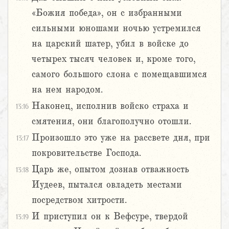
«Божия победа», он с избранными
сильными юношами ночью устремился
на царский шатер, убил в войске до
четырех тысяч человек и, кроме того,
самого большого слона с помещавшимся
на нем народом.
Наконец, исполнив войско страха и
13:16
смятения, они благополучно отошли.
Произошло это уже на рассвете дня, при
13:17
покровительстве Господа.
Царь же, опытом дознав отважность
13:18
Иудеев, пытался овладеть местами
посредством хитрости.
И приступил он к Вефсуре, твердой
13:19