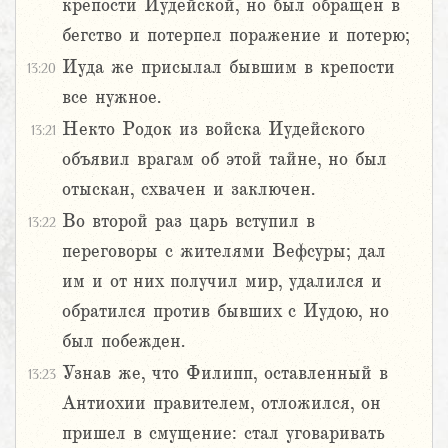
крепости Иудейской, но был обращен в
бегство и потерпел поражение и потерю;
Иуда же присылал бывшим в крепости
13:20
все нужное.
Некто Родок из войска Иудейского
13:21
объявил врагам об этой тайне, но был
отыскан, схвачен и заключен.
Во второй раз царь вступил в
13:22
переговоры с жителями Вефсуры; дал
им и от них получил мир, удалился и
обратился против бывших с Иудою, но
был побежден.
Узнав же, что Филипп, оставленный в
13:23
Антиохии правителем, отложился, он
пришел в смущение: стал уговаривать