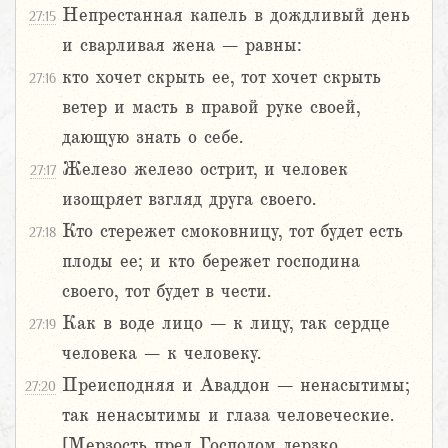
Непрестанная капель в дождливый день
27:15
и сварливая жена – равны:
кто хочет скрыть ее, тот хочет скрыть
27:16
ветер и масть в правой руке своей,
дающую знать о себе.
Железо железо острит, и человек
27:17
изощряет взгляд друга своего.
Кто стережет смоковницу, тот будет есть
27:18
плоды ее; и кто бережет господина
своего, тот будет в чести.
Как в воде лицо – к лицу, так сердце
27:19
человека – к человеку.
Преисподняя и Аваддон – ненасытимы;
27:20
так ненасытимы и глаза человеческие.
[Мерзость пред Господом дерзко