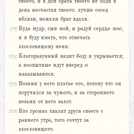
твоего, и в дом брата твоего не ходи в
день несчастья твоего: лучше сосед
вблизи, нежели брат вдали.
Будь мудр, сын мой, и радуй сердце мое;
27:11
и я буду иметь, что отвечать
злословящему меня.
Благоразумный видит беду и укрывается;
27:12
а неопытные идут вперед
и
наказываются.
Возьми у него платье его, потому что он
27:13
поручился за чужого, и за стороннего
возьми от него залог.
Кто громко хвалит друга своего с
27:14
раннего утра, того сочтут за
злословящего.