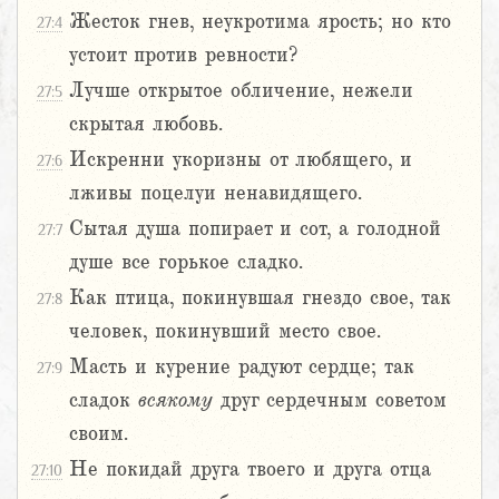
Жесток гнев, неукротима ярость; но кто
27:4
устоит против ревности?
Лучше открытое обличение, нежели
27:5
скрытая любовь.
Искренни укоризны от любящего, и
27:6
лживы поцелуи ненавидящего.
Сытая душа попирает и сот, а голодной
27:7
душе все горькое сладко.
Как птица, покинувшая гнездо свое, так
27:8
человек, покинувший место свое.
Масть и курение радуют сердце; так
27:9
сладок
всякому
друг сердечным советом
своим.
Не покидай друга твоего и друга отца
27:10