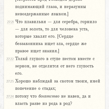
поднимающий глаза, и неразумны
невоздержанные языком.]
Что плавильня – для серебра, горнило
27:21
– для золота, то для человека уста,
которые хвалят его. [Сердце
беззаконника ищет зла, сердце же
правое ищет знания.]
Толки́ глупого в ступе пестом вместе с
27:22
зерном, не отделится от него глупость
его.
Хорошо наблюдай за скотом твоим, имей
27:23
попечение о стадах;
потому что
богатство
не навек, да и
27:24
власть разве из рода в род?