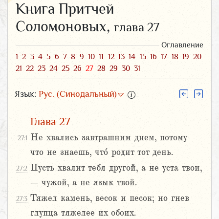
Книга Притчей
Соломоновых,
глава 27
Оглавление
1
2
3
4
5
6
7
8
9
10
11
12
13
14
15
16
17
18
19
20
21
22
23
24
25
26
27
28
29
30
31
Язык:
Рус. (Синодальный)
Глава 27
Не хвались завтрашним днем, потому
27:1
что не знаешь, что́ родит тот день.
Пусть хвалит тебя другой, а не уста твои,
27:2
– чужой, а не язык твой.
Тяжел камень, весок и песок; но гнев
27:3
глупца тяжелее их обоих.