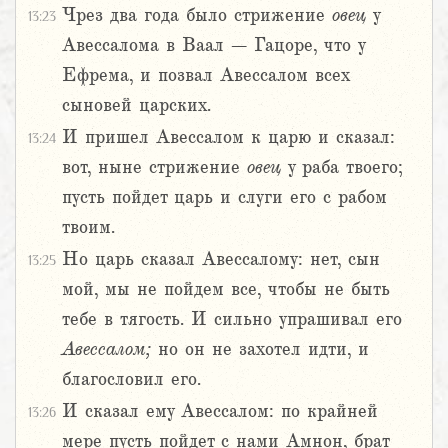
Чрез два года было стрижение
овец
у
13:23
Авессалома в Ваал – Гацоре, что у
Ефрема, и позвал Авессалом всех
сыновей царских.
И пришел Авессалом к царю и сказал:
13:24
вот, ныне стрижение
овец
у раба твоего;
пусть пойдет царь и слуги его с рабом
твоим.
Но царь сказал Авессалому: нет, сын
13:25
мой, мы не пойдем все, чтобы не быть
тебе в тягость. И сильно упрашивал его
Авессалом;
но он не захотел идти, и
благословил его.
И сказал ему Авессалом: по крайней
13:26
мере пусть пойдет с нами Амнон, брат