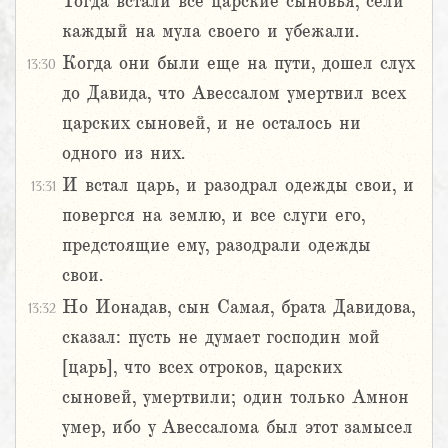
Тогда встали все царские сыновья, сели
каждый на мула своего и убежали.
Когда они были еще на пути, дошел слух
13:30
до Давида, что Авессалом умертвил всех
царских сыновей, и не осталось ни
одного из них.
И встал царь, и разодрал одежды свои, и
13:31
повергся на землю, и все слуги его,
предстоящие ему, разодрали одежды
свои.
Но Ионадав, сын Самая, брата Давидова,
13:32
сказал: пусть не думает господин мой
[царь], что всех отроков, царских
сыновей, умертвили; один только Амнон
умер, ибо у Авессалома был этот замысел