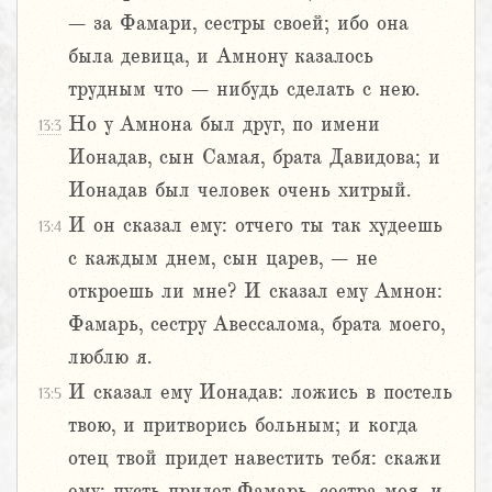
– за Фамари, сестры своей; ибо она
была девица, и Амнону казалось
трудным что – нибудь сделать с нею.
Но у Амнона был друг, по имени
13:3
Ионадав, сын Самая, брата Давидова; и
Ионадав был человек очень хитрый.
И он сказал ему: отчего ты так худеешь
13:4
с каждым днем, сын царев, – не
откроешь ли мне? И сказал ему Амнон:
Фамарь, сестру Авессалома, брата моего,
люблю я.
И сказал ему Ионадав: ложись в постель
13:5
твою, и притворись больным; и когда
отец твой придет навестить тебя: скажи
ему: пусть придет Фамарь, сестра моя, и