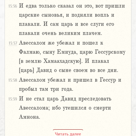
И едва только сказал он это, вот пришли
13:36
царские сыновья, и подняли вопль и
плакали. И сам царь и все слуги его
плакали очень великим плачем.
Авессалом же убежал и пошел к
13:37
Фалмаю, сыну Емиуда, царю Гессурскому
[в землю Хамаахадскую]. И плакал
[царь] Давид о сыне своем во все дни.
Авессалом убежал и пришел в Гессур и
13:38
пробыл там три года.
И не стал царь Давид преследовать
13:39
Авессалома; ибо утешился о смерти
Амнона.
Читать далее