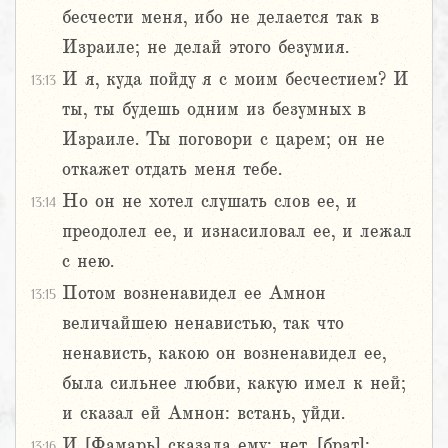
бесчести меня, ибо не делается так в
Израиле; не делай этого безумия.
И я, куда пойду я с моим бесчестием? И
13:13
ты, ты будешь одним из безумных в
Израиле. Ты поговори с царем; он не
откажет отдать меня тебе.
Но он не хотел слушать слов ее, и
13:14
преодолел ее, и изнасиловал ее, и лежал
с нею.
Потом возненавидел ее Амнон
13:15
величайшею ненавистью, так что
ненависть, какою он возненавидел ее,
была сильнее любви, какую имел к ней;
и сказал ей Амнон: встань, уйди.
И [Фамарь] сказала ему: нет, [брат];
13:16