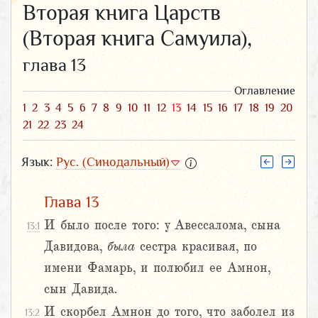
Вторая книга Царств
(Вторая книга Самуила),
глава 13
Оглавление
1
2
3
4
5
6
7
8
9
10
11
12
13
14
15
16
17
18
19
20
21
22
23
24
Язык:
Рус. (Синодальный)
Глава 13
И было после того: у Авессалома, сына
13:1
Давидова,
была
сестра красивая, по
имени Фамарь, и полюбил ее Амнон,
сын Давида.
И скорбел Амнон до того, что заболел из
13:2