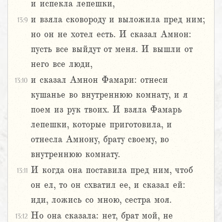
и испекла лепешки,
и взяла сковороду и выложила пред ним;
13:9
но он не хотел есть. И сказал Амнон:
пусть все выйдут от меня. И вышли от
него все люди,
и сказал Амнон Фамари: отнеси
13:10
кушанье во внутреннюю комнату, и я
поем из рук твоих. И взяла Фамарь
лепешки, которые приготовила, и
отнесла Амнону, брату своему, во
внутреннюю комнату.
И когда она поставила пред ним, чтоб
13:11
он ел, то он схватил ее, и сказал ей:
иди, ложись со мною, сестра моя.
Но она сказала: нет, брат мой, не
13:12