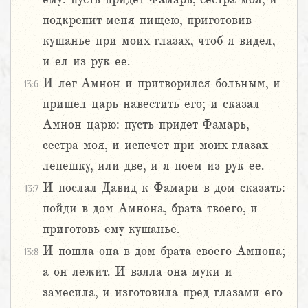
подкрепит меня пищею, приготовив
кушанье при моих глазах, чтоб я видел,
и ел из рук ее.
И лег Амнон и притворился больным, и
13:6
пришел царь навестить его; и сказал
Амнон царю: пусть придет Фамарь,
сестра моя, и испечет при моих глазах
лепешку, или две, и я поем из рук ее.
И послал Давид к Фамари в дом сказать:
13:7
пойди в дом Амнона, брата твоего, и
приготовь ему кушанье.
И пошла она в дом брата своего Амнона;
13:8
а он лежит. И взяла она муки и
замесила, и изготовила пред глазами его