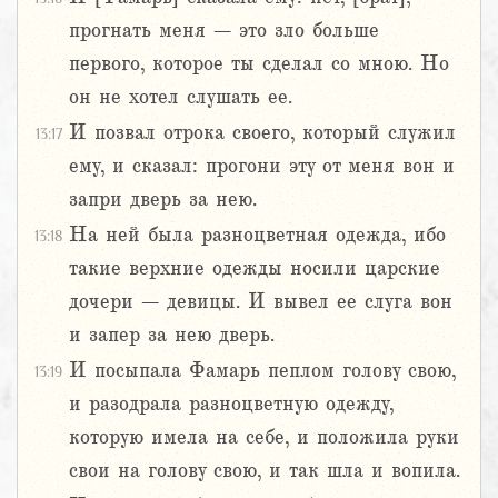
прогнать меня – это зло больше
первого, которое ты сделал со мною. Но
он не хотел слушать ее.
И позвал отрока своего, который служил
13:17
ему, и сказал: прогони эту от меня вон и
запри дверь за нею.
На ней была разноцветная одежда, ибо
13:18
такие верхние одежды носили царские
дочери – девицы. И вывел ее слуга вон
и запер за нею дверь.
И посыпала Фамарь пеплом голову свою,
13:19
и разодрала разноцветную одежду,
которую имела на себе, и положила руки
свои на голову свою, и так шла и вопила.