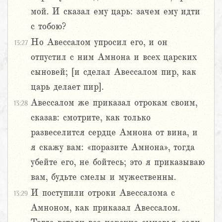
мой. И сказал ему царь: зачем ему идти
с тобою?
Но Авессалом упросил его, и он
13:27
отпустил с ним Амнона и всех царских
сыновей; [и сделал Авессалом пир, как
царь делает пир].
Авессалом же приказал отрокам своим,
13:28
сказав: смотрите, как только
развеселится сердце Амнона от вина, и
я скажу вам: «поразите Амнона», тогда
убейте его, не бойтесь; это я приказываю
вам, будьте смелы и мужественны.
И поступили отроки Авессалома с
13:29
Амноном, как приказал Авессалом.