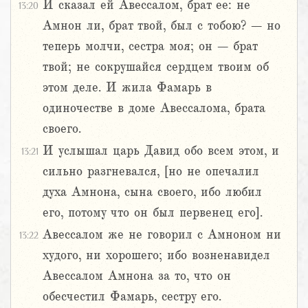
И сказал ей Авессалом, брат ее: не
13:20
Амнон ли, брат твой, был с тобою? – но
теперь молчи, сестра моя; он – брат
твой; не сокрушайся сердцем твоим об
этом деле. И жила Фамарь в
одиночестве в доме Авессалома, брата
своего.
И услышал царь Давид обо всем этом, и
13:21
сильно разгневался, [но не опечалил
духа Амнона, сына своего, ибо любил
его, потому что он был первенец его].
Авессалом же не говорил с Амноном ни
13:22
худого, ни хорошего; ибо возненавидел
Авессалом Амнона за то, что он
обесчестил Фамарь, сестру его.