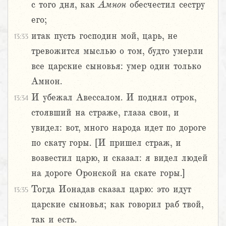
с того дня, как
Амнон
обесчестил сестру
его;
итак пусть господин мой, царь, не
13:33
тревожится мыслью о том, будто умерли
все царские сыновья: умер один только
Амнон.
И убежал Авессалом. И поднял отрок,
13:34
стоявший на страже, глаза свои, и
увидел: вот, много народа идет по дороге
по скату горы. [И пришел страж, и
возвестил царю, и сказал: я видел людей
на дороге Оронской на скате горы.]
Тогда Ионадав сказал царю: это идут
13:35
царские сыновья; как говорил раб твой,
так и есть.