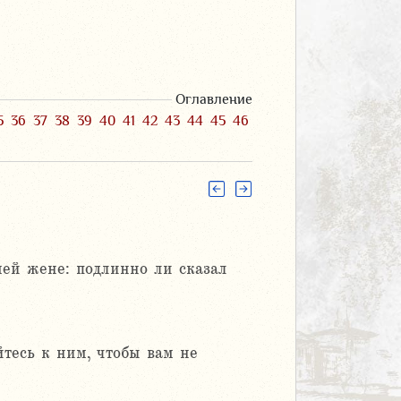
Оглавление
5
36
37
38
39
40
41
42
43
44
45
46
мей жене: подлинно ли сказал
йтесь к ним, чтобы вам не