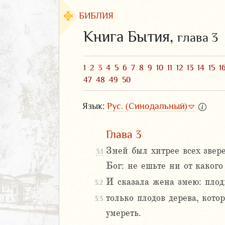
БИБЛИЯ
Книга Бытия,
глава 3
1
2
3
4
5
6
7
8
9
10
11
12
13
14
15
1
47
48
49
50
Язык:
Рус. (Синодальный)
Глава 3
Змей был хитрее всех звер
3:1
ЗАВЕТ
Бог: не ешьте ни от какого
И сказала жена змею: плод
3:2
только плодов дерева, кото
2
3:3
3
умереть.
4