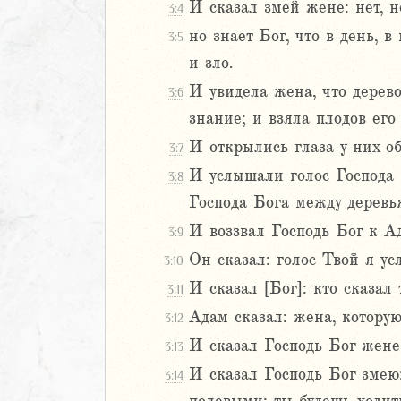
И сказал змей жене: нет, н
3:4
5
но знает Бог, что в день, 
3:5
6
и зло.
8
И увидела жена, что дерево
3:6
9
знание; и взяла плодов его 
0
И открылись глаза у них об
3:7
1
И услышали голос Господа 
2
3:8
3
Господа Бога между деревь
4
И воззвал Господь Бог к Ад
3:9
5
Он сказал: голос Твой я ус
3:10
6
И сказал [Бог]: кто сказал 
7
3:11
8
Адам сказал: жена, которую
3:12
9
И сказал Господь Бог жене:
3:13
20
И сказал Господь Бог змею:
3:14
1