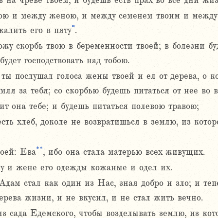
 на чреве твоем, и будешь есть прах во все дни жиз
ою и между женою, и между семенем твоим и между 
*
жалить его в пяту
.
жу скорбь твою в беременности твоей; в болезни бу
будет господствовать над тобою.
о ты послушал голоса жены твоей и ел от дерева, о ко
емля за тебя; со скорбью будешь питаться от нее во 
т она тебе; и будешь питаться полевою травою;
есть хлеб, доколе не возвратишься в землю, из котор
**
оей: Ева
, ибо она стала матерью всех живущих.
у и жене его одежды кожаные и одел их.
 Адам стал как один из Нас, зная добро и зло; и те
дерева жизни, и не вкусил, и не стал жить вечно.
з сада Едемского, чтобы возделывать землю, из кото