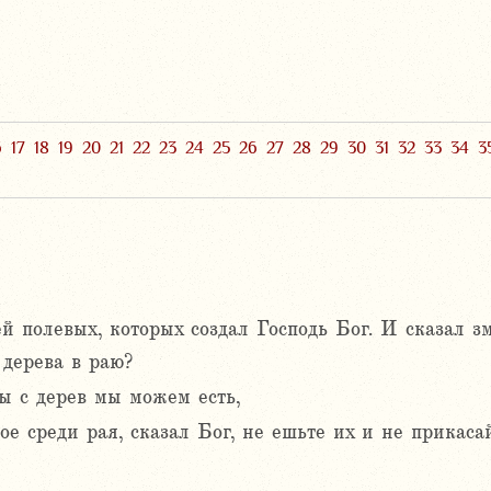
6
17
18
19
20
21
22
23
24
25
26
27
28
29
30
31
32
33
34
3
ей полевых, которых создал Господь Бог. И сказал з
 дерева в раю?
ы с дерев мы можем есть,
рое среди рая, сказал Бог, не ешьте их и не прикаса