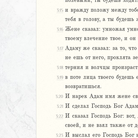
полевыми; ты будешь ходить
22
23
и вражду положу между тоб
3:15
24
тебя в голову, а ты будешь 
25
Жене сказал: умножая умно
3:16
26
твоему влечение твое, и он 
27
28
Адаму же сказал: за то, чт
3:17
29
не ешь от него, проклята з
30
терния и волчцы произрасти
3:18
1
в поте лица твоего будешь 
32
3:19
33
возвратишься.
34
И нарек Адам имя жене св
3:20
35
И сделал Господь Бог Адам
3:21
36
37
И сказал Господь Бог: вот,
3:22
38
своей, и не взял также от 
39
И выслал его Господь Бог и
3:23