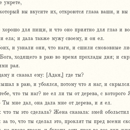
е умрете,
в который вы вкусите их, откроются глаза ваши, и вы
 хорошо для пищи, и что оно приятно для глаз и во
и ела; и дала также мужу своему, и он ел.
оих, и узнали они, что наги, и сшили смоковные лис
Бога, ходящего в раю во время прохлады дня; и ск
ями рая.
аму и сказал ему: [Адам,] где ты?
лышал в раю, и убоялся, потому что я наг, и скрылся
тебе, что ты наг? не ел ли ты от дерева, с которого 
 Ты мне дал, она дала мне от дерева, и я ел.
 что ты это сделала? Жена сказала: змей обольстил 
 за то, что ты сделал это, проклят ты пред всеми с