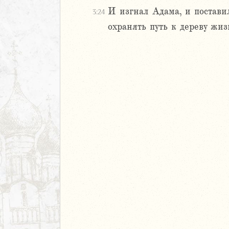
40
И изгнал Адама, и постави
3:24
1
охранять путь к дереву жиз
42
43
44
45
46
47
48
49
50
аконие
Навин
Израилевы