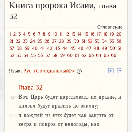
Книга пророка Исаии,
глава
32
Оглавление
1
2
3
4
5
6
7
8
9
10
11
12
13
14
15
16
17
18
19
20
21
22
23
24
25
26
27
28
29
30
31
32
33
34
35
36
37
38
39
40
41
42
43
44
45
46
47
48
49
50
51
52
53
54
55
56
57
58
59
60
61
62
63
64
65
66
Язык:
Рус. (Синодальный)
Глава 32
Вот, Царь будет царствовать по правде, и
32:1
князья будут править по закону;
и каждый из них будет как защита от
32:2
ветра и покров от непогоды, как