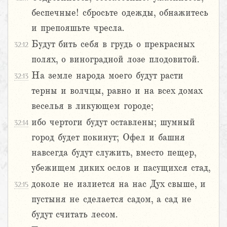
беспечные! сбросьте одежды, обнажитесь
и препояшьте чресла.
Будут бить себя в грудь о прекрасных
32:12
полях, о виноградной лозе плодовитой.
На земле народа моего будут расти
32:13
терны и волчцы, равно и на всех домах
веселья в ликующем городе;
ибо чертоги будут оставлены; шумный
32:14
город будет покинут; Офел и башня
навсегда будут служить, вместо пещер,
убежищем диких ослов и пасущихся стад,
доколе не излиется на нас Дух свыше, и
32:15
пустыня не сделается садом, а сад не
будут считать лесом.