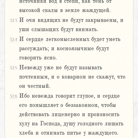
источники вод в степи, как тень от
высокой скалы в земле жаждущей.
И очи видящих не будут закрываемы, и
32:3
уши слышащих будут внимать.
И сердце легкомысленных будет уметь
32:4
рассуждать; и косноязычные будут
говорить ясно.
Невежду уже не будут называть
32:5
почтенным, и о коварном не скажут, что
он честный.
Ибо невежда говорит глупое, и сердце
32:6
его помышляет о беззаконном, чтобы
действовать лицемерно и произносить
хулу на Господа, душу голодного лишать
хлеба и отнимать питье у жаждущего.