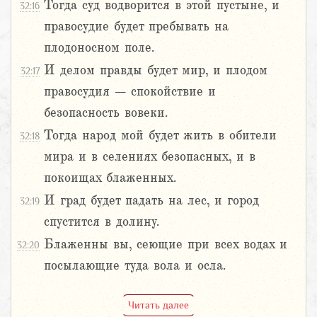
Тогда суд водворится в этой пустыне, и
32:16
правосудие будет пребывать на
плодоносном поле.
И делом правды будет мир, и плодом
32:17
правосудия – спокойствие и
безопасность вовеки.
Тогда народ мой будет жить в обители
32:18
мира и в селениях безопасных, и в
покоищах блаженных.
И град будет падать на лес, и город
32:19
спустится в долину.
Блаженны вы, сеющие при всех водах и
32:20
посылающие туда вола и осла.
Читать далее