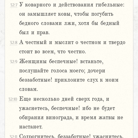
У коварного и действования гибельные:
32:7
он замышляет ковы, чтобы погубить
бедного словами лжи, хотя бы бедный
был и прав.
А честный и мыслит о честном и твердо
32:8
стоит во всем, что честно.
Женщины беспечные! встаньте,
32:9
послушайте голоса моего; дочери
беззаботные! приклоните слух к моим
словам.
Еще несколько дней сверх года, и
32:10
ужаснетесь, беспечные! ибо не будет
обирания винограда, и время жатвы не
настанет.
Содрогнитесь, беззаботные! ужаснитесь,
32:11