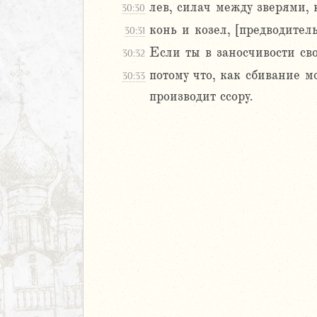
8
лев, силач между зверями, 
30:30
9
конь и козел, [предводитель
30:31
20
Если ты в заносчивости св
30:32
1
22
потому что, как сбивание м
30:33
23
производит ссору.
24
25
26
27
28
29
30
1
иаст
Песней
рость
а