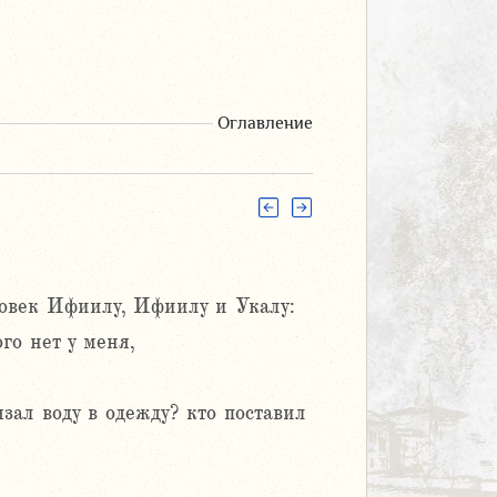
Оглавление
ловек Ифиилу, Ифиилу и Укалу:
го нет у меня,
зал воду в одежду? кто поставил