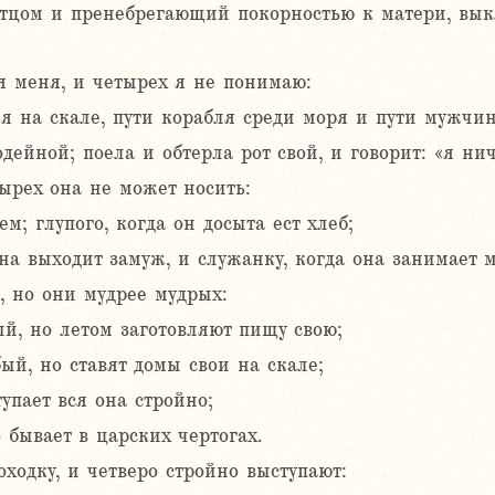
тцом и пренебрегающий покорностью к матери, выкл
 меня, и четырех я не понимаю:
ея на скале, пути корабля среди моря и пути мужчи
ейной; поела и обтерла рот свой, и говорит: «я нич
тырех она не может носить:
ем; глупого, когда он досыта ест хлеб;
а выходит замуж, и служанку, когда она занимает м
, но они мудрее мудрых:
й, но летом заготовляют пищу свою;
й, но ставят домы свои на скале;
упает вся она стройно;
 бывает в царских чертогах.
ходку, и четверо стройно выступают: