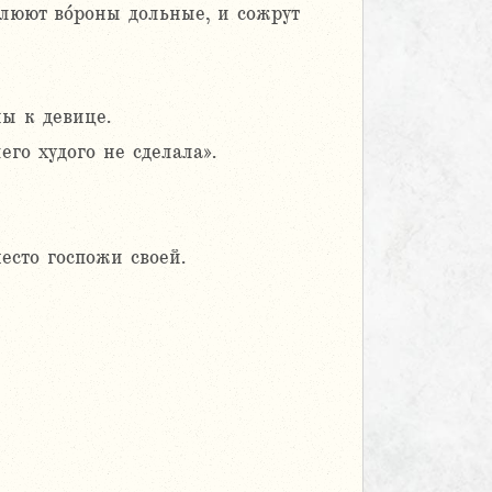
юют во́роны дольные, и сожрут
ны к девице.
его худого не сделала».
есто госпожи своей.