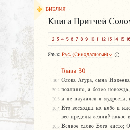
БИБЛИЯ
Книга Притчей Сол
1
2
3
4
5
6
7
8
9
10
11
12
13
14
15
1
Язык:
Рус. (Синодальный)
Глава 30
Слова Агура, сына Иакеев
30:1
подлинно, я более невежда,
30:2
ЗАВЕТ
и не научился я мудрости,
30:3
Кто восходил на небо и нис
30:4
все пределы земли? какое 
Всякое слово Бога чисто;
30:5
аконие