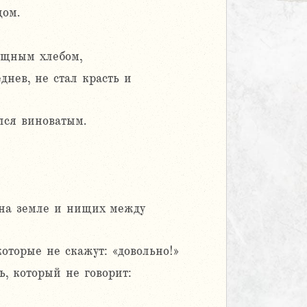
цом.
сущным хлебом,
днев, не стал красть и
лся виноватым.
 на земле и нищих между
оторые не скажут: «довольно!»
ь, который не говорит: