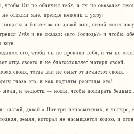
, чтобы Он не обличил тебя, и ты не оказался лже
, не откажи мне, прежде нежели я умру:
я, нищеты и богатства не давай мне, питай меня на
отрекся
Тебя
и не сказал: «кто Господь?» и чтобы, обе
 всуе.
одином его, чтобы он не проклял тебя, и ты не оста
ет отца своего и не благословляет матери своей.
азах своих, тогда как не омыт от нечистот своих.
ерны глаза его, и как подняты ресницы его!
 – мечи, и челюсти – ножи, чтобы пожирать бедных
: «давай, давай!» Вот три ненасытимых, и четыре, к
одная, земля, которая не насыщается водою, и огон