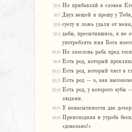
Не прибавляй к словам Его
30:6
Навин
Израилевы
Двух вещей я прошу у Тебя
30:7
суету и ложь удали от мен
30:8
ств
дабы, пресытившись, я не 
30:9
рств
употреблять имя Бога моего
рств
рств
Не злословь раба пред госп
30:10
ралипоменон
Есть род, который проклина
30:11
ралипоменон
Есть род, который чист в гл
30:12
Есть род – о, как высоком
я
30:13
дры
Есть род, у которого зубы
30:14
людьми.
ь
У ненасытимости две дочери
30:15
Преисподняя и утроба беспл
ирь
30:16
«довольно!»