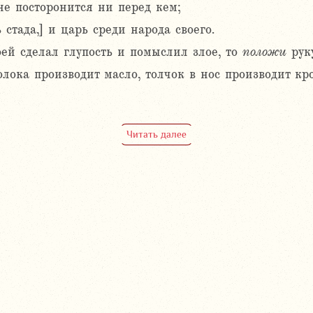
не посторонится ни перед кем;
 стада,] и царь среди народа своего.
оей сделал глупость и помыслил злое, то
положи
руку
олока производит масло, толчок в нос производит кр
Читать далее