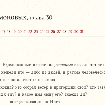
омоновых,
глава 30
6
17
18
19
20
21
22
23
24
25
26
27
28
29
30
31
а. Вдохновенные изречения,
которые
сказал этот че
 нежели кто – либо из людей, и разума человеческо
 и познания святых не имею.
ходил? кто собрал ветер в пригоршни свои? кто завя
имя ему? и какое имя сыну его? знаешь ли?
 Он – щит уповающим на Него.