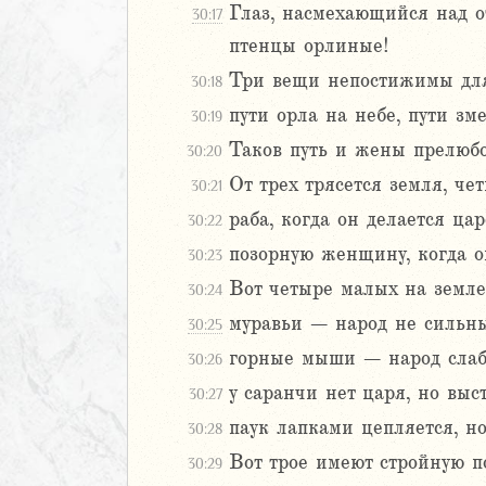
Глаз, насмехающийся над о
30:17
птенцы орлиные!
2
Три вещи непостижимы для
3
30:18
4
пути орла на небе, пути зм
30:19
5
Таков путь и жены прелюбод
30:20
6
От трех трясется земля, че
30:21
8
раба, когда он делается цар
30:22
9
позорную женщину, когда он
30:23
0
Вот четыре малых на земле
30:24
1
муравьи – народ не сильны
2
30:25
3
горные мыши – народ слабы
30:26
4
у саранчи нет царя, но выст
30:27
5
паук лапками цепляется, но
30:28
6
7
Вот трое имеют стройную по
30:29