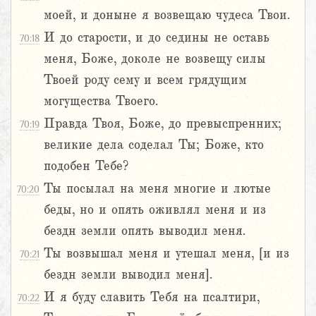
моей, и доныне я возвещаю чудеса Твои.
И до старости, и до седины не оставь
70:18
меня, Боже, доколе не возвещу силы
Твоей роду сему и всем грядущим
могущества Твоего.
Правда Твоя, Боже, до превыспренних;
70:19
великие дела соделал Ты; Боже, кто
подобен Тебе?
Ты посылал на меня многие и лютые
70:20
беды, но и опять оживлял меня и из
бездн земли опять выводил меня.
Ты возвышал меня и утешал меня, [и из
70:21
бездн земли выводил меня].
И я буду славить Тебя на псалтири,
70:22