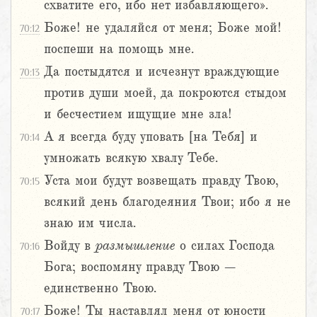
схватите его, ибо нет избавляющего».
Боже! не удаляйся от меня; Боже мой!
70:12
поспеши на помощь мне.
Да постыдятся и исчезнут враждующие
70:13
против души моей, да покроются стыдом
и бесчестием ищущие мне зла!
А я всегда буду уповать [на Тебя] и
70:14
умножать всякую хвалу Тебе.
Уста мои будут возвещать правду Твою,
70:15
всякий день благодеяния Твои; ибо я не
знаю им числа.
Войду в
размышление
о силах Господа
70:16
Бога; воспомяну правду Твою –
единственно Твою.
Боже! Ты наставлял меня от юности
70:17