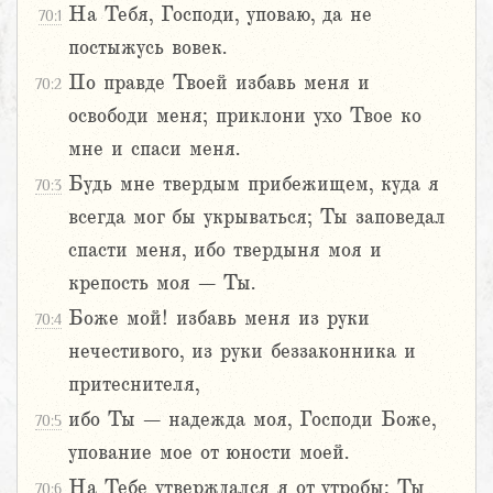
На Тебя, Господи, уповаю, да не
70:1
постыжусь вовек.
По правде Твоей избавь меня и
70:2
освободи меня; приклони ухо Твое ко
мне и спаси меня.
Будь мне твердым прибежищем, куда я
70:3
всегда мог бы укрываться; Ты заповедал
спасти меня, ибо твердыня моя и
крепость моя – Ты.
Боже мой! избавь меня из руки
70:4
нечестивого, из руки беззаконника и
притеснителя,
ибо Ты – надежда моя, Господи Боже,
70:5
упование мое от юности моей.
На Тебе утверждался я от утробы; Ты
70:6