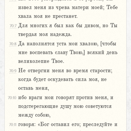
извел меня из чрева матери моей; Тебе
хвала моя не престанет.
Для многих я был как бы дивом, но Ты
70:7
твердая моя надежда.
Да наполнятся уста мои хвалою, [чтобы
70:8
мне воспевать славу Твою,] всякий день
великолепие Твое.
Не отвергни меня во время старости;
70:9
когда будет оскудевать сила моя, не
оставь меня,
ибо враги мои говорят против меня, и
70:10
подстерегающие душу мою советуются
между собою,
говоря: «Бог оставил его; преследуйте и
70:11