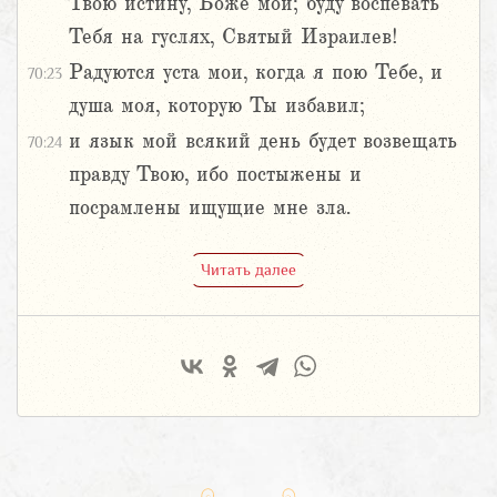
Твою истину, Боже мой; буду воспевать
Тебя на гуслях, Святый Израилев!
Радуются уста мои, когда я пою Тебе, и
70:23
душа моя, которую Ты избавил;
и язык мой всякий день будет возвещать
70:24
правду Твою, ибо постыжены и
посрамлены ищущие мне зла.
Читать далее