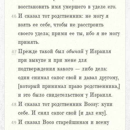
восстановить имя умершего в уделе его.
И сказал тот родственник: не могу я
4:6
взять ее себе, чтобы не расстроить
своего удела; прими ее ты, ибо я не могу
принять.
Прежде такой был
обычай
у Израиля
4:7
при выкупе и при мене для
подтверждения какого – либо дела:
один снимал сапог свой и давал другому,
[который принимал право родственника,]
и это было свидетельством у Израиля.
И сказал тот родственник Воозу: купи
4:8
себе. И снял сапог свой [и дал ему].
И сказал Вооз старейшинам и всему
4:9