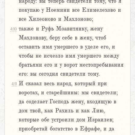
народу: вы теперь свидетели тому, что я
покупаю у Ноемини все Елимелехово и
все Хилеоново и Махлоново;
также и Руфь Моавитянку, жену
4:10
Махлонову, беру себе в жену, чтоб
оставить имя умершего в уделе его, и
чтобы не исчезло имя умершего между
братьями его и у ворот местопребывания
его: вы сегодня свидетели тому.
И сказал весь народ, который при
4:11
воротах, и старейшины: мы свидетели;
да соделает Господь жену, входящую в
дом твой, как Рахиль и как Лию,
которые обе устроили дом Израилев;
приобретай богатство в Ефрафе, и да