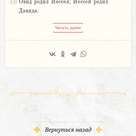
Овид родил Иессея; Иессей родил
4:22
Давида.
Читать далее
Вернуться назад