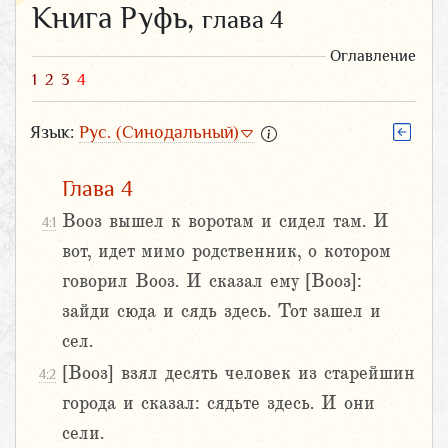
Книга Руфь,
глава 4
Оглавление
1
2
3
4
Язык:
Рус. (Синодальный)
Глава 4
Вооз вышел к воротам и сидел там. И
4:1
вот, идет мимо родственник, о котором
говорил Вооз. И сказал ему [Вооз]:
зайди сюда и сядь здесь. Тот зашел и
сел.
[Вооз] взял десять человек из старейшин
4:2
города и сказал: сядьте здесь. И они
сели.