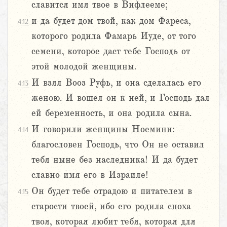
славится имя твое в Вифлееме;
и да будет дом твой, как дом Фареса,
4:12
которого родила Фамарь Иуде, от того
семени, которое даст тебе Господь от
этой молодой женщины.
И взял Вооз Руфь, и она сделалась его
4:13
женою. И вошел он к ней, и Господь дал
ей беременность, и она родила сына.
И говорили женщины Ноемини:
4:14
благословен Господь, что Он не оставил
тебя ныне без наследника! И да будет
славно имя его в Израиле!
Он будет тебе отрадою и питателем в
4:15
старости твоей, ибо его родила сноха
твоя, которая любит тебя, которая для