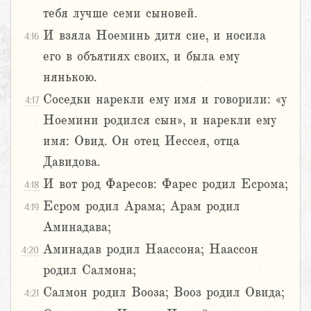
тебя лучше семи сыновей.
И взяла Ноеминь дитя сие, и носила
4:16
его в объятиях своих, и была ему
нянькою.
Соседки нарекли ему имя и говорили: «у
4:17
Ноемини родился сын», и нарекли ему
имя: Овид. Он отец Иессея, отца
Давидова.
И вот род Фаресов: Фарес родил Есрома;
4:18
Есром родил Арама; Арам родил
4:19
Аминадава;
Аминадав родил Наассона; Наассон
4:20
родил Салмона;
Салмон родил Вооза; Вооз родил Овида;
4:21