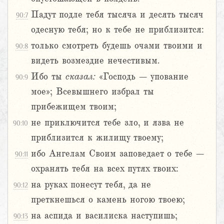
Падут подле тебя тысяча и десять тысяч
90:7
одесную тебя; но к тебе не приблизится:
только смотреть будешь очами твоими и
90:8
видеть возмездие нечестивым.
Ибо ты
сказал:
«Господь – упование
90:9
мое»; Всевышнего избрал ты
прибежищем твоим;
не приключится тебе зло, и язва не
90:10
приблизится к жилищу твоему;
ибо Ангелам Своим заповедает о тебе –
90:11
охранять тебя на всех путях твоих:
на руках понесут тебя, да не
90:12
преткнешься о камень ногою твоею;
на аспида и василиска наступишь;
90:13