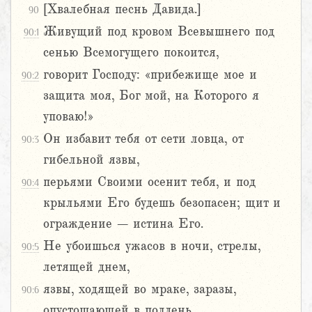
[Хвалебная песнь Давида.]
90
Живущий под кровом Всевышнего под
90:1
сенью Всемогущего покоится,
говорит Господу: «прибежище мое и
90:2
защита моя, Бог мой, на Которого я
уповаю!»
Он избавит тебя от сети ловца, от
90:3
гибельной язвы,
перьями Своими осенит тебя, и под
90:4
крыльями Его будешь безопасен; щит и
ограждение – истина Его.
Не убоишься ужасов в ночи, стрелы,
90:5
летящей днем,
язвы, ходящей во мраке, заразы,
90:6
опустошающей в полдень.