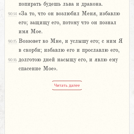
попирать будешь льва и дракона.
«За то, что он возлюбил Меня, избавлю
90:14
его; защищу его, потому что он познал
имя Мое.
Воззовет ко Мне, и услышу его; с ним Я
90:15
в скорби; избавлю его и прославлю его,
долготою дней насыщу его, и явлю ему
90:16
спасение Мое».
Читать далее