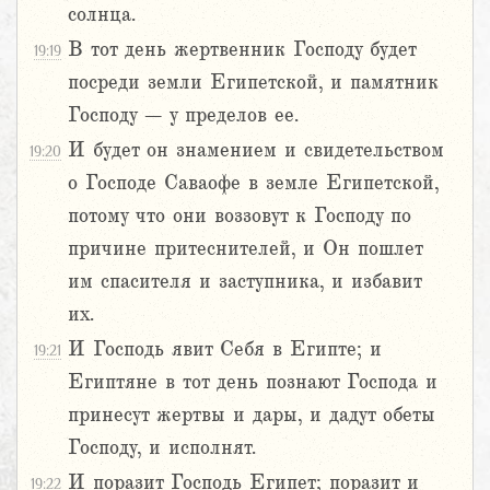
солнца.
В тот день жертвенник Господу будет
19:19
посреди земли Египетской, и памятник
Господу – у пределов ее.
И будет он знамением и свидетельством
19:20
о Господе Саваофе в земле Египетской,
потому что они воззовут к Господу по
причине притеснителей, и Он пошлет
им спасителя и заступника, и избавит
их.
И Господь явит Себя в Египте; и
19:21
Египтяне в тот день познают Господа и
принесут жертвы и дары, и дадут обеты
Господу, и исполнят.
И поразит Господь Египет; поразит и
19:22