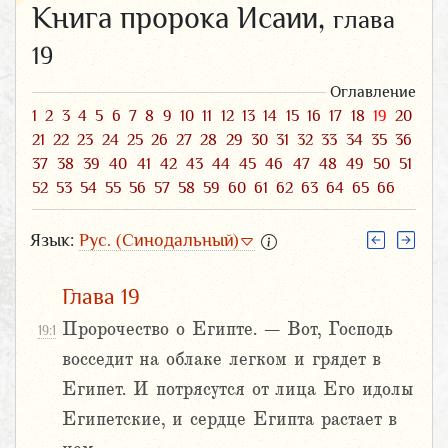
Книга пророка Исаии,
глава
19
Оглавление
1
2
3
4
5
6
7
8
9
10
11
12
13
14
15
16
17
18
19
20
21
22
23
24
25
26
27
28
29
30
31
32
33
34
35
36
37
38
39
40
41
42
43
44
45
46
47
48
49
50
51
52
53
54
55
56
57
58
59
60
61
62
63
64
65
66
Язык:
Рус. (Синодальный)
Глава 19
Пророчество о Египте. – Вот, Господь
19:1
восседит на облаке легком и грядет в
Египет. И потрясутся от лица Его идолы
Египетские, и сердце Египта растает в