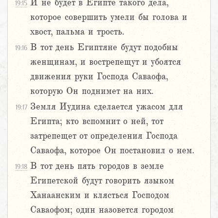
И не будет в Египте такого дела,
19:15
которое совершить умели бы голова и
хвост, пальма и трость.
В тот день Египтяне будут подобны
19:16
женщинам, и вострепещут и убоятся
движения руки Господа Саваофа,
которую Он поднимет на них.
Земля Иудина сделается ужасом для
19:17
Египта; кто вспомнит о ней, тот
затрепещет от определения Господа
Саваофа, которое Он постановил о нем.
В тот день пять городов в земле
19:18
Египетской будут говорить языком
Ханаанским и клясться Господом
Саваофом; один назовется городом