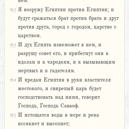
нем.
Я вооружу Египтян против Египтян; и
19:2
будут сражаться брат против брата и друг
против друга, город с городом, царство с
царством.
И дух Египта изнеможет в нем, и
19:3
разрушу совет его, и прибегнут они к
идолам и к чародеям, и к вызывающим
мертвых и к гадателям.
И предам Египтян в руки властителя
19:4
жестокого, и свирепый царь будет
господствовать над ними, говорит
Господь, Господь Саваоф.
И истощатся воды в море и река
19:5
иссякнет и высохнет;