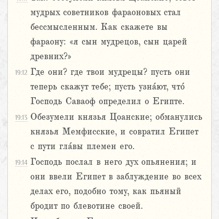
мудрых советников фараоновых стал
бессмысленным. Как скажете вы
фараону: «я сын мудрецов, сын царей
древних?»
Где они? где твои мудрецы? пусть они
19:12
теперь скажут тебе; пусть узна́ют, что́
Господь Саваоф определил о Египте.
Обезумели князья Цоанские; обманулись
19:13
князья Мемфисские, и совратил Египет
с пути гла́вы племен его.
Господь послал в него дух опьянения; и
19:14
они ввели Египет в заблуждение во всех
делах его, подобно тому, как пьяный
бродит по блевотине своей.