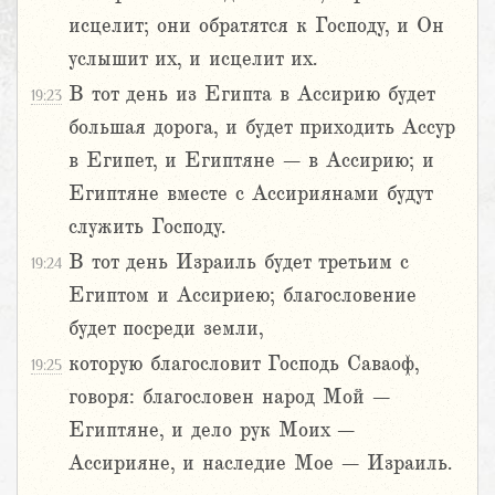
исцелит; они обратятся к Господу, и Он
услышит их, и исцелит их.
В тот день из Египта в Ассирию будет
19:23
большая дорога, и будет приходить Ассур
в Египет, и Египтяне – в Ассирию; и
Египтяне вместе с Ассириянами будут
служить Господу.
В тот день Израиль будет третьим с
19:24
Египтом и Ассириею; благословение
будет посреди земли,
которую благословит Господь Саваоф,
19:25
говоря: благословен народ Мой –
Египтяне, и дело рук Моих –
Ассирияне, и наследие Мое – Израиль.