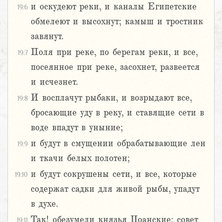
и оскудеют реки, и каналы Египетские
19:6
обмелеют и высохнут; камыш и тростник
завянут.
Поля при реке, по берегам реки, и все,
19:7
посеянное при реке, засохнет, развеется
и исчезнет.
И восплачут рыбаки, и возрыдают все,
19:8
бросающие уду в реку, и ставящие сети в
воде впадут в уныние;
и будут в смущении обрабатывающие лен
19:9
и ткачи белых полотен;
и будут сокрушены сети, и все, которые
19:10
содержат садки для живой рыбы, упадут
в духе.
Так! обезумели князья Цоанские; совет
19:11