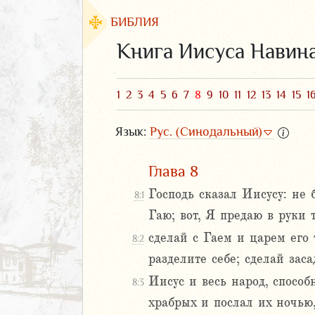
БИБЛИЯ
Книга Иисуса Навин
1
2
3
4
5
6
7
8
9
10
11
12
13
14
15
1
Язык:
Рус. (Синодальный)
Глава 8
Господь сказал Иисусу: не 
8:1
Гаю; вот, Я предаю в руки 
ЗАВЕТ
сделай с Гаем и царем его 
8:2
разделите себе; сделай заса
Иисус и весь народ, способ
8:3
храбрых и послал их ночью
аконие