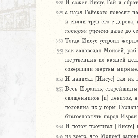
л
И сожег Иисус Гай и обрати
8:28
а царя Гайского повесил на
8:29
и сняли труп его с дерева,
которая
уцелела
даже до се
Тогда Иисус устроил жертв
8:30
как заповедал Моисей, раб
8:31
жертвенник из камней цель
м
совершили жертвы мирные
ия
И написал [Иисус] там на 
8:32
я
Весь Израиль, старейшины е
8:33
ия
священников [и] левитов, 
ккавейская
половина их у горы Гаризим
ккавейская
благословлять народ Израи
ккавейская
дры
И потом прочитал [Иисус] в
8:34
АВЕТ
из всего, что Моисей запов
8:35