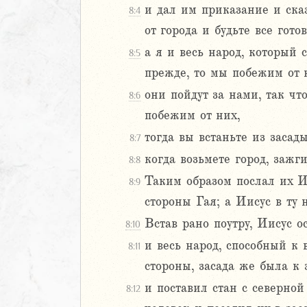
и дал им приказание и сказа
8:4
Навин
от города и будьте все гото
2
а я и весь народ, который 
8:5
3
прежде, то мы побежим от 
4
они пойдут за нами, так что
8:6
5
побежим от них,
6
тогда вы встаньте из засад
8:7
8
когда возьмете город, зажг
8:8
9
Таким образом послал их И
8:9
0
стороны Гая; а Иисус в ту 
1
2
Встав рано поутру, Иисус 
8:10
3
и весь народ, способный к 
8:11
4
стороны, засада же была к з
5
и поставил стан с северно
8:12
6