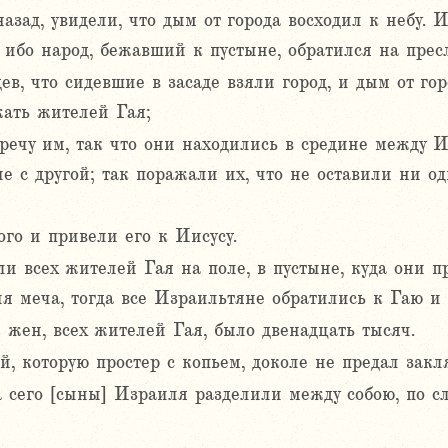
зад, увидели, что дым от города восходил к небу. И
 ибо народ, бежавший к пустыне, обратился на прес
ев, что сидевшие в засаде взяли город, и дым от горо
жать жителей Гая;
тречу им, так что они находились в средине между
ие с другой; так поражали их, что не оставили ни о
го и привели его к Иисусу.
 всех жителей Гая на поле, в пустыне, куда они пр
ия меча, тогда все Израильтяне обратились к Гаю и
 жен, всех жителей Гая, было двенадцать тысяч.
й, которую простер с копьем, доколе не предал зак
а сего [сыны] Израиля разделили между собою, по сл