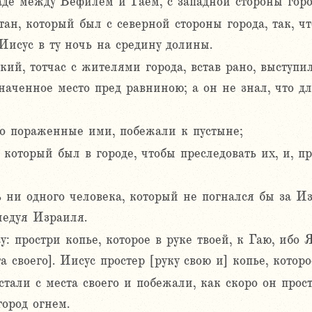
аде между Вефилем и Гаем, с западной стороны горо
ан, который был с северной стороны города, так, чт
Иисус в ту ночь на средину долины.
кий, тотчас с жителями города, встав рано, выступ
значенное место пред равниною; а он не знал, что дл
то пораженные ими, побежали к пустыне;
 который был в городе, чтобы преследовать их, и, п
ь ни одного человека, который не погнался бы за Из
ледуя Израиля.
у: простри копье, которое в руке твоей, к Гаю, ибо 
та своего]. Иисус простер [руку свою и] копье, которо
стали с места своего и побежали, как скоро он прос
город огнем.