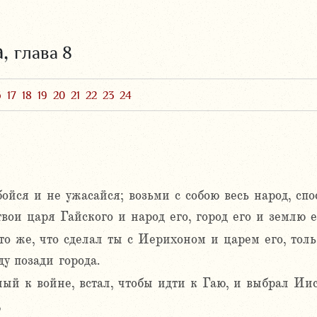
а,
глава 8
6
17
18
19
20
21
22
23
24
бойся и не ужасайся; возьми с собою весь народ, сп
твои царя Гайского и народ его, город его и землю е
то же, что сделал ты с Иерихоном и царем его, толь
ду позади города.
ный к войне, встал, чтобы идти к Гаю, и выбрал Ии
,