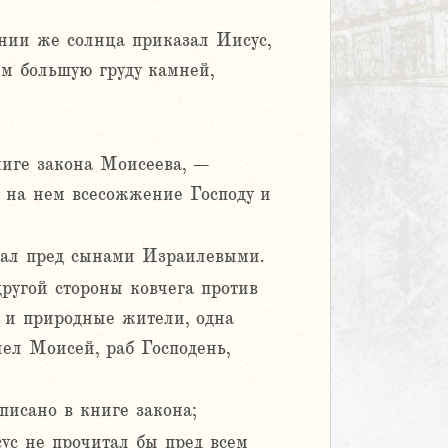
дении же солнца приказал Иисус,
ним большую груду камней,
ниге закона Моисеева, –
 на нем всесожжение Господу и
исал пред сынами Израилевыми.
другой стороны ковчега против
к и природные жители, одна
лел Моисей, раб Господень,
писано в книге закона;
ус не прочитал бы пред всем