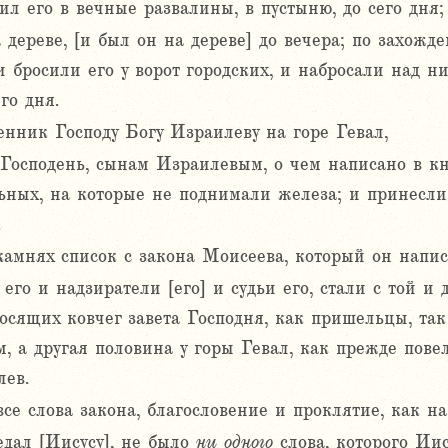
л его в вечные развалины, в пустыню, до сего дня;
 дереве, [и был он на дереве] до вечера; по захож
 и бросили его у ворот городских, и набросали над 
го дня.
енник Господу Богу Израилеву на горе Гевал,
 Господень, сынам Израилевым, о чем написано в к
ных, на которые не поднимали железа; и принесли
.
камнях список с закона Моисеева, который он нап
го и надзиратели [его] и судьи его, стали с той и 
носящих ковчег завета Господня, как пришельцы, та
, а другая половина у горы Гевал, как прежде пове
лев.
се слова закона, благословение и проклятие, как на
едал [Иисусу], не было
ни
одного
слова, которого Иис