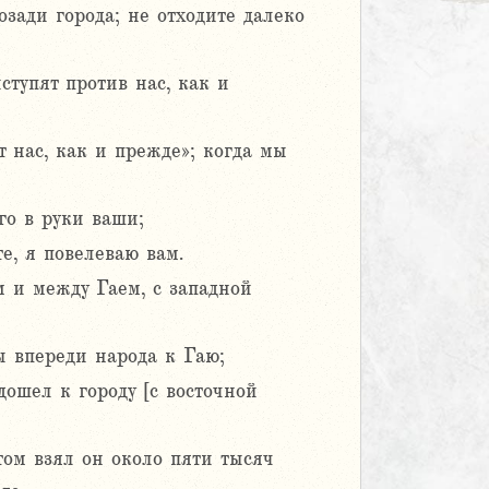
озади города; не отходите далеко
ступят против нас, как и
т нас, как и прежде»; когда мы
го в руки ваши;
те, я повелеваю вам.
 и между Гаем, с западной
ы впереди народа к Гаю;
дошел к городу [с восточной
том взял он около пяти тысяч