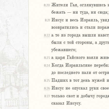
дры
Жители Гая, оглянувшись на
8:20
бежать – ни туда, ни сюда;
ь
Иисус и весь Израиль, увид
8:21
ирь
возвратились и стали пора
а те из города вышли навс
8:22
были с той стороны, а друг
иаст
Песней
убежавшего;
рость
а царя Гайского взяли живо
8:23
а
Когда Израильтяне перебили
8:24
до последнего пали от остр
ия
Падших в тот день мужей и
8:25
еремии
Иисус не опускал руки свое
8:26
ие Иеремии
только скот и добычу город
8:27
сказал Иисусу.
иль