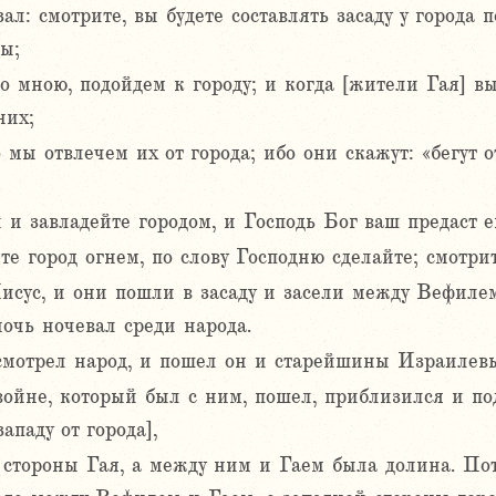
л: смотрите, вы будете составлять засаду у города п
вы;
со мною, подойдем к городу; и когда [жители Гая] вы
них;
 мы отвлечем их от города; ибо они скажут: «бегут о
ы и завладейте городом, и Господь Бог ваш предаст е
ите город огнем, по слову Господню сделайте; смотри
исус, и они пошли в засаду и засели между Вефилем
ночь ночевал среди народа.
осмотрел народ, и пошел он и старейшины Израилев
войне, который был с ним, пошел, приблизился и по
ападу от города],
й стороны Гая, а между ним и Гаем была долина. По