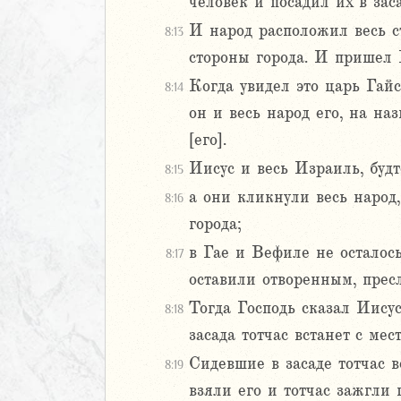
7
человек и посадил их в зас
8
И народ расположил весь ст
8:13
9
стороны города. И пришел 
20
Когда увидел это царь Гайс
8:14
1
22
он и весь народ его, на на
23
[его].
24
Иисус и весь Израиль, буд
8:15
Израилевы
а они кликнули весь народ,
8:16
города;
ств
рств
в Гае и Вефиле не осталос
8:17
рств
оставили отворенным, прес
рств
Тогда Господь сказал Иисус
8:18
ралипоменон
засада тотчас встанет с мес
ралипоменон
Сидевшие в засаде тотчас в
8:19
я
взяли его и тотчас зажгли 