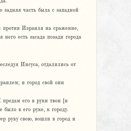
да.
о задняя часть была с западной
ил против Израиля на сражение,
я него есть засада позади города
реследуя Иисуса, отдалились от
раилем; и город свой они
Я предам его в руки твои [и
е было в его руке, к городу.
тер руку свою, вошли в город и