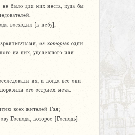
 не было для них места, куда бы
ледователей.
да восходил [к небу],
 Израильтянами,
из
которых
одни
дного из них, уцелевшего или
еследовали их, и когда все они
 поразили его острием меча.
лятию всех жителей Гая;
ову Господа, которое [Господь]