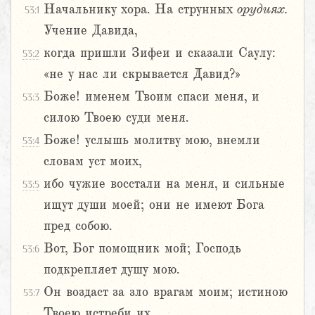
Начальнику хора. На струнных
орудиях.
53:1
Учение Давида,
когда пришли Зифеи и сказали Саулу:
53:2
«не у нас ли скрывается Давид?»
Боже! именем Твоим спаси меня, и
53:3
силою Твоею суди меня.
Боже! услышь молитву мою, внемли
53:4
словам уст моих,
ибо чужие восстали на меня, и сильные
53:5
ищут души моей; они не имеют Бога
пред собою.
Вот, Бог помощник мой; Господь
53:6
подкрепляет душу мою.
Он воздаст за зло врагам моим; истиною
53:7
Твоею истреби их.