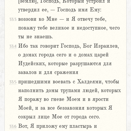
[землю], Господь, Который устроил и
утвердил ее, – Господь имя Ему:
воззови ко Мне – и Я отвечу тебе,
33:3
покажу тебе великое и недоступное, чего
ты не знаешь.
Ибо так говорит Господь, Бог Израилев,
33:4
о домах города сего и о домах царей
Иудейских, которые разрушаются для
завалов и для сражения
пришедшими воевать с Халдеями, чтобы
33:5
наполнить домы трупами людей, которых
Я поражу во гневе Моем и в ярости
Моей, и за все беззакония которых Я
сокрыл лице Мое от города сего.
Вот, Я приложу ему пластырь и
33:6