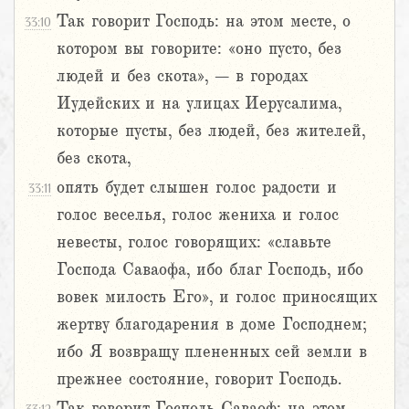
Так говорит Господь: на этом месте, о
33:10
котором вы говорите: «оно пусто, без
людей и без скота», – в городах
Иудейских и на улицах Иерусалима,
которые пусты, без людей, без жителей,
без скота,
опять будет слышен голос радости и
33:11
голос веселья, голос жениха и голос
невесты, голос говорящих: «славьте
Господа Саваофа, ибо благ Господь, ибо
вовек милость Его», и голос приносящих
жертву благодарения в доме Господнем;
ибо Я возвращу плененных сей земли в
прежнее состояние, говорит Господь.
Так говорит Господь Саваоф: на этом