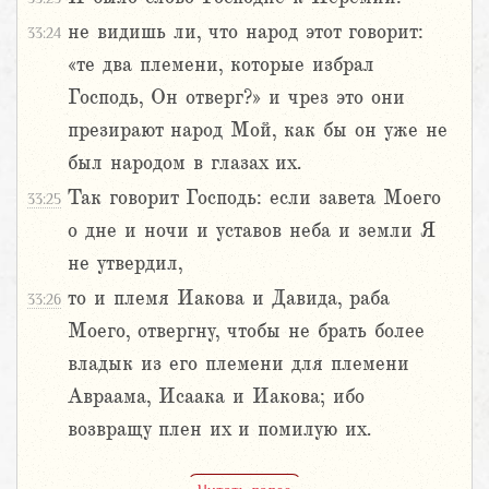
не видишь ли, что народ этот говорит:
33:24
«те два племени, которые избрал
Господь, Он отверг?» и чрез это они
презирают народ Мой, как бы он уже не
был народом в глазах их.
Так говорит Господь: если завета Моего
33:25
о дне и ночи и уставов неба и земли Я
не утвердил,
то и племя Иакова и Давида, раба
33:26
Моего, отвергну, чтобы не брать более
владык из его племени для племени
Авраама, Исаака и Иакова; ибо
возвращу плен их и помилую их.