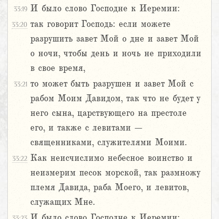
И было слово Господне к Иеремии:
33:19
так говорит Господь: если можете
33:20
разрушить завет Мой о дне и завет Мой
о ночи, чтобы день и ночь не приходили
в свое время,
то может быть разрушен и завет Мой с
33:21
рабом Моим Давидом, так что не будет у
него сына, царствующего на престоле
его, и также с левитами –
священниками, служителями Моими.
Как неисчислимо небесное воинство и
33:22
неизмерим песок морской, так размножу
племя Давида, раба Моего, и левитов,
служащих Мне.
И было слово Господне к Иеремии:
33:23