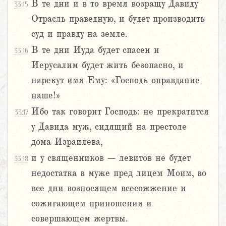
В те дни и в то время возращу Давиду
33:15
Отрасль праведную, и будет производить
суд и правду на земле.
В те дни Иуда будет спасен и
33:16
Иерусалим будет жить безопасно, и
нарекут имя Ему: «Господь оправдание
наше!»
Ибо так говорит Господь: не прекратится
33:17
у Давида муж, сидящий на престоле
дома Израилева,
и у священников – левитов не будет
33:18
недостатка в муже пред лицем Моим, во
все дни возносящем всесожжение и
сожигающем приношения и
совершающем жертвы.