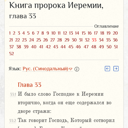
Книга пророка Иеремии,
глава 33
Оглавление
1
2
3
4
5
6
7
8
9
10
11
12
13
14
15
16
17
18
19
20
21
22
23
24
25
26
27
28
29
30
31
32
33
34
35
36
37
38
39
40
41
42
43
44
45
46
47
48
49
50
51
52
Язык:
Рус. (Синодальный)
Глава 33
И было слово Господне к Иеремии
33:1
вторично, когда он еще содержался во
дворе стражи:
Так говорит Господь, Который сотворил
33:2