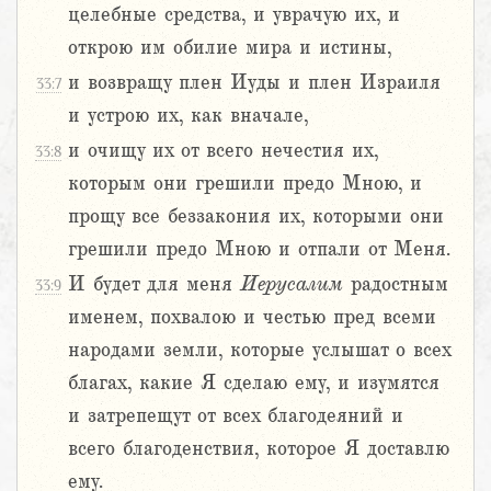
целебные средства, и уврачую их, и
открою им обилие мира и истины,
и возвращу плен Иуды и плен Израиля
33:7
и устрою их, как вначале,
и очищу их от всего нечестия их,
33:8
которым они грешили предо Мною, и
прощу все беззакония их, которыми они
грешили предо Мною и отпали от Меня.
И будет для меня
Иерусалим
радостным
33:9
именем, похвалою и честью пред всеми
народами земли, которые услышат о всех
благах, какие Я сделаю ему, и изумятся
и затрепещут от всех благодеяний и
всего благоденствия, которое Я доставлю
ему.