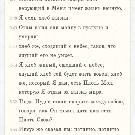
верующий в Меня имеет жизнь вечную.
Я есмь хлеб жизни.
6:48
Отцы ваши ели манну в пустыне и
6:49
умерли;
хлеб же, сходящий с небес, таков, что
6:50
ядущий его не умрет.
Я хлеб живый, сшедший с небес;
6:51
ядущий хлеб сей будет жить вовек; хлеб
же, который Я дам, есть Плоть Моя,
которую Я отдам за жизнь мира.
Тогда Иудеи стали спорить между собою,
6:52
говоря: как Он может дать нам есть
Плоть Свою?
Иисус же сказал им: истинно, истинно
6:53