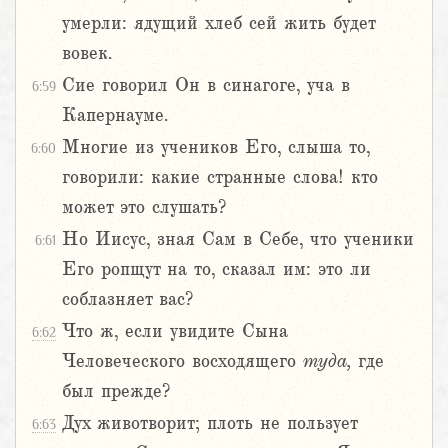
умерли: ядущий хлеб сей жить будет
вовек.
Сие говорил Он в синагоге, уча в
6:59
Капернауме.
Многие из учеников Его, слыша то,
6:60
говорили: какие странные слова! кто
может это слушать?
Но Иисус, зная Сам в Себе, что ученики
6:61
Его ропщут на то, сказал им: это ли
соблазняет вас?
Что ж, если увидите Сына
6:62
Человеческого восходящего
туда,
где
был прежде?
Дух животворит; плоть не пользует
6:63