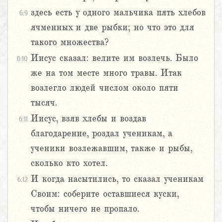
здесь есть у одного мальчика пять хлебов
6:9
ячменных и две рыбки; но что это для
такого множества?
Иисус сказал: велите им возлечь. Было
6:10
же на том месте много травы. Итак
возлегло людей числом около пяти
тысяч.
Иисус, взяв хлебы и воздав
6:11
благодарение, роздал ученикам, а
ученики возлежавшим, также и рыбы,
сколько кто хотел.
И когда насытились, то сказал ученикам
6:12
Своим: соберите оставшиеся куски,
чтобы ничего не пропало.