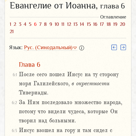
Евангелие от Иоанна,
глава 6
Оглавление
1
2
3
4
5
6
7
8
9
10
11
12
13
14
15
16
17
18
19
20
21
Язык:
Рус. (Синодальный)
Глава 6
После сего пошел Иисус на ту сторону
6:1
моря Галилейского,
в
окрестности
Тивериады.
За Ним последовало множество народа,
6:2
потому что видели чудеса, которые Он
творил над больными.
Иисус взошел на гору и там сидел с
6:3