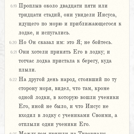
Проплыв около двадцати пяти или
6:19
тридцати стадий, они увидели Иисуса,
идущего по морю и приближающегося к
лодке, и испугались.
Но Он сказал им: это Я; не бойтесь.
6:20
Они хотели принять Его в лодку; и
6:21
тотчас лодка пристала к берегу, куда
плыли.
На другой день народ, стоявший по ту
6:22
сторону моря, видел, что там, кроме
одной лодки, в которую вошли ученики
Его, иной не было, и что Иисус не
входил в лодку с учениками Своими, а
отплыли одни ученики Его.
Между тем пришли из Тивериады