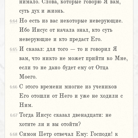
нимало. Слова, которые говорю Я вам,
суть дух и жизнь.
Но есть из вас некоторые неверующие.
6:64
Ибо Иисус от начала знал, кто суть
неверующие и кто предаст Его.
И сказал: для того – то и говорил Я
6:65
вам, что никто не может прийти ко Мне,
если то не дано будет ему от Отца
Моего.
С этого времени многие из учеников
6:66
Его отошли от Него и уже не ходили с
Ним.
Тогда Иисус сказал двенадцати: не
6:67
хотите ли и вы отойти?
Симон Петр отвечал Ему: Господи! к
6:68