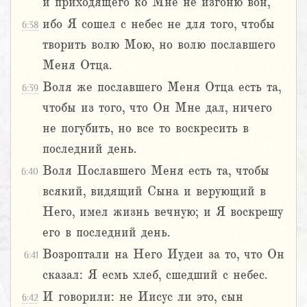
и приходящего ко Мне не изгоню вон,
ибо Я сошел с небес не для того, чтобы
6:38
творить волю Мою, но волю пославшего
Меня Отца.
Воля же пославшего Меня Отца есть та,
6:39
чтобы из того, что Он Мне дал, ничего
не погубить, но все то воскресить в
последний день.
Воля Пославшего Меня есть та, чтобы
6:40
всякий, видящий Сына и верующий в
Него, имел жизнь вечную; и Я воскрешу
его в последний день.
Возроптали на Него Иудеи за то, что Он
6:41
сказал: Я есмь хлеб, сшедший с небес.
И говорили: не Иисус ли это, сын
6:42