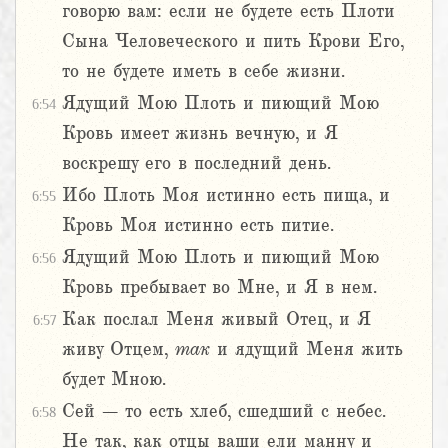
говорю вам: если не будете есть Плоти
Сына Человеческого и пить Крови Его,
то не будете иметь в себе жизни.
Ядущий Мою Плоть и пиющий Мою
6:54
Кровь имеет жизнь вечную, и Я
воскрешу его в последний день.
Ибо Плоть Моя истинно есть пища, и
6:55
Кровь Моя истинно есть питие.
Ядущий Мою Плоть и пиющий Мою
6:56
Кровь пребывает во Мне, и Я в нем.
Как послал Меня живый Отец, и Я
6:57
живу Отцем,
так
и ядущий Меня жить
будет Мною.
Сей – то есть хлеб, сшедший с небес.
6:58
Не так, как отцы ваши ели манну и