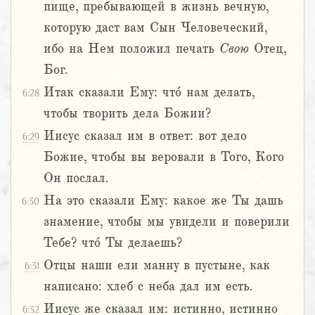
пище, пребывающей в жизнь вечную,
которую даст вам Сын Человеческий,
ибо на Нем положил печать
Свою
Отец,
Бог.
Итак сказали Ему: что́ нам делать,
6:28
чтобы творить дела Божии?
Иисус сказал им в ответ: вот дело
6:29
Божие, чтобы вы веровали в Того, Кого
Он послал.
На это сказали Ему: какое же Ты дашь
6:30
знамение, чтобы мы увидели и поверили
Тебе? что́ Ты делаешь?
Отцы наши ели манну в пустыне, как
6:31
написано: хлеб с неба дал им есть.
Иисус же сказал им: истинно, истинно
6:32