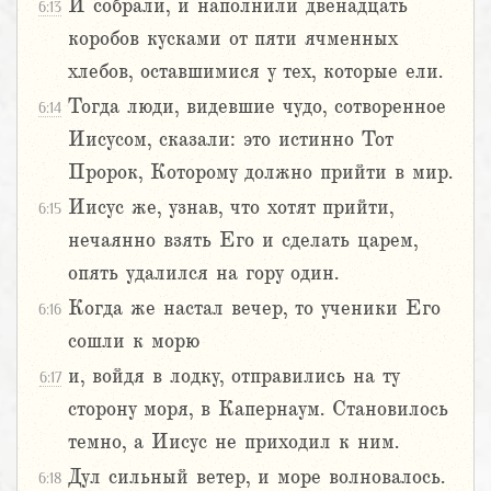
И собрали, и наполнили двенадцать
6:13
коробов кусками от пяти ячменных
хлебов, оставшимися у тех, которые ели.
Тогда люди, видевшие чудо, сотворенное
6:14
Иисусом, сказали: это истинно Тот
Пророк, Которому должно прийти в мир.
Иисус же, узнав, что хотят прийти,
6:15
нечаянно взять Его и сделать царем,
опять удалился на гору один.
Когда же настал вечер, то ученики Его
6:16
сошли к морю
и, войдя в лодку, отправились на ту
6:17
сторону моря, в Капернаум. Становилось
темно, а Иисус не приходил к ним.
Дул сильный ветер, и море волновалось.
6:18