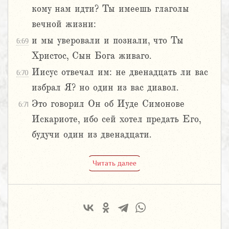
кому нам идти? Ты имеешь глаголы
вечной жизни:
и мы уверовали и познали, что Ты
6:69
Христос, Сын Бога живаго.
Иисус отвечал им: не двенадцать ли вас
6:70
избрал Я? но один из вас диавол.
Это говорил Он об Иуде Симонове
6:71
Искариоте, ибо сей хотел предать Его,
будучи один из двенадцати.
Читать далее