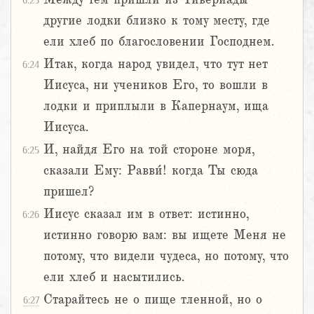
6:23
другие лодки близко к тому месту, где
ели хлеб по благословении Господнем.
Итак, когда народ увидел, что тут нет
6:24
Иисуса, ни учеников Его, то вошли в
лодки и приплыли в Капернаум, ища
Иисуса.
И, найдя Его на той стороне моря,
6:25
сказали Ему: Равви́! когда Ты сюда
пришел?
Иисус сказал им в ответ: истинно,
6:26
истинно говорю вам: вы ищете Меня не
потому, что видели чудеса, но потому, что
ели хлеб и насытились.
Старайтесь не о пище тленной, но о
6:27