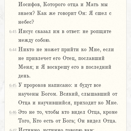
Иосифов, Которого отца и Мать мы
знаем? Как же говорит Он: Я сшел с
небес?
Иисус сказал им в ответ: не ропщите
6:43
между собою.
Никто не может прийти ко Мне, если
6:44
не привлечет его Отец, пославший
Меня; и Я воскрешу его в последний
день.
У пророков написано: и будут все
6:45
научены Богом. Всякий, слышавший от
Отца и научившийся, приходит ко Мне.
Это не то, чтобы кто видел Отца, кроме
6:46
Того, Кто есть от Бога; Он видел Отца.
Истинно, истинно говорю вам:
6:47