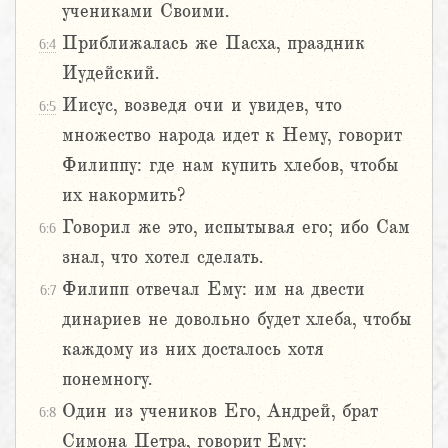
учениками Своими.
Приближалась же Пасха, праздник
6:4
Иудейский.
Иисус, возведя очи и увидев, что
6:5
множество народа идет к Нему, говорит
Филиппу: где нам купить хлебов, чтобы
их накормить?
Говорил же это, испытывая его; ибо Сам
6:6
знал, что хотел сделать.
Филипп отвечал Ему: им на двести
6:7
динариев не довольно будет хлеба, чтобы
каждому из них досталось хотя
понемногу.
Один из учеников Его, Андрей, брат
6:8
Симона Петра, говорит Ему: