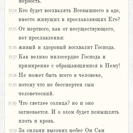
мерзость.
Кто будет восхвалять Всевышнего в аде,
17:24
вместо живущих и прославляющих Его?
От мертвого, как от несуществующего,
17:25
нет прославления:
живый и здоровый восхвалит Господа.
17:26
Как велико милосердие Господа и
17:27
примирение с обращающимися к Нему!
Не может быть всего в человеке,
17:28
потому что не бессмертен сын
17:29
человеческий.
Что светлее солнца? но и оно
17:30
затмевается. И о злом будет помышлять
плоть и кровь.
За силами высоких небес Он Сам
17:31