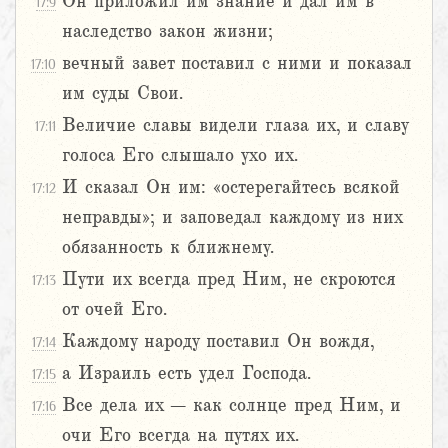
Он приложил им знание и дал им в
17:9
наследство закон жизни;
вечный завет поставил с ними и показал
17:10
им суды Свои.
Величие славы видели глаза их, и славу
17:11
голоса Его слышало ухо их.
И сказал Он им: «остерегайтесь всякой
17:12
неправды»; и заповедал каждому из них
обязанность к ближнему.
Пути их всегда пред Ним, не скроются
17:13
от очей Его.
Каждому народу поставил Он вождя,
17:14
а Израиль есть удел Господа.
17:15
Все дела их – как солнце пред Ним, и
17:16
очи Его всегда на путях их.