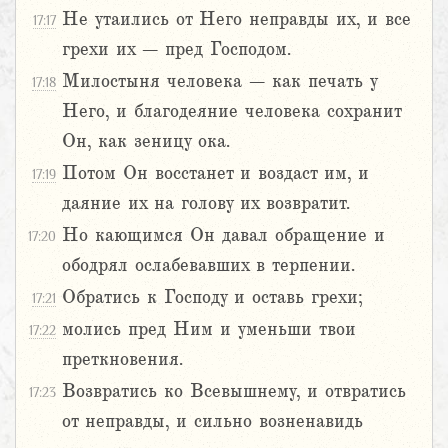
Не утаились от Него неправды их, и все
17:17
грехи их – пред Господом.
Милостыня человека – как печать у
17:18
Него, и благодеяние человека сохранит
Он, как зеницу ока.
Потом Он восстанет и воздаст им, и
17:19
даяние их на голову их возвратит.
Но кающимся Он давал обращение и
17:20
ободрял ослабевавших в терпении.
Обратись к Господу и оставь грехи;
17:21
молись пред Ним и уменьши твои
17:22
преткновения.
Возвратись ко Всевышнему, и отвратись
17:23
от неправды, и сильно возненавидь