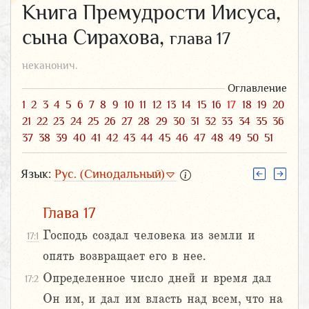
Книга Премудрости Иисуса,
сына Сирахова,
глава 17
неканонич.
Оглавление
1
2
3
4
5
6
7
8
9
10
11
12
13
14
15
16
17
18
19
20
21
22
23
24
25
26
27
28
29
30
31
32
33
34
35
36
37
38
39
40
41
42
43
44
45
46
47
48
49
50
51
Язык:
Рус. (Синодальный)
Глава 17
Господь создал человека из земли и
17:1
опять возвращает его в нее.
Определенное число дней и время дал
17:2
Он им, и дал им власть над всем, что на