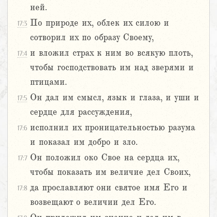
ней.
По природе их, облек их силою и
17:3
сотворил их по образу Своему,
и вложил страх к ним во всякую плоть,
17:4
чтобы господствовать им над зверями и
птицами.
Он дал им смысл, язык и глаза, и уши и
17:5
сердце для рассуждения,
исполнил их проницательностью разума
17:6
и показал им добро и зло.
Он положил око Свое на сердца их,
17:7
чтобы показать им величие дел Своих,
да прославляют они святое имя Его и
17:8
возвещают о величии дел Его.