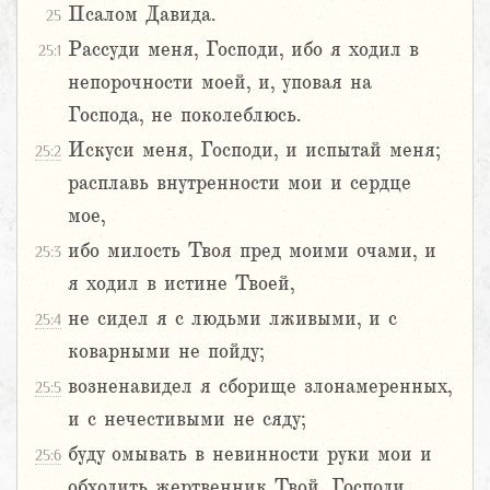
Псалом Давида.
25
Рассуди меня, Господи, ибо я ходил в
25:1
непорочности моей, и, уповая на
Господа, не поколеблюсь.
Искуси меня, Господи, и испытай меня;
25:2
расплавь внутренности мои и сердце
мое,
ибо милость Твоя пред моими очами, и
25:3
я ходил в истине Твоей,
не сидел я с людьми лживыми, и с
25:4
коварными не пойду;
возненавидел я сборище злонамеренных,
25:5
и с нечестивыми не сяду;
буду омывать в невинности руки мои и
25:6
обходить жертвенник Твой, Господи,