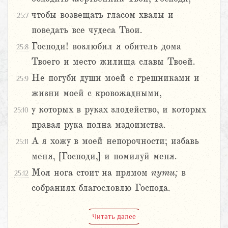
чтобы возвещать гласом хвалы и
25:7
поведать все чудеса Твои.
Господи! возлюбил я обитель дома
25:8
Твоего и место жилища славы Твоей.
Не погуби души моей с грешниками и
25:9
жизни моей с кровожадными,
у которых в руках злодейство, и которых
25:10
правая рука полна мздоимства.
А я хожу в моей непорочности; избавь
25:11
меня, [Господи,] и помилуй меня.
Моя нога стоит на прямом
пути;
в
25:12
собраниях благословлю Господа.
Читать далее