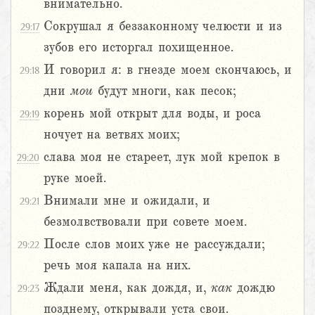
внимательно.
Сокрушал я беззаконному челюсти и из
29:17
зубов его исторгал похищенное.
И говорил я: в гнезде моем скончаюсь, и
29:18
дни
мои
будут многи, как песок;
корень мой открыт для воды, и роса
29:19
ночует на ветвях моих;
слава моя не стареет, лук мой крепок в
29:20
руке моей.
Внимали мне и ожидали, и
29:21
безмолвствовали при совете моем.
После слов моих уже не рассуждали;
29:22
речь моя капала на них.
Ждали меня, как дождя, и,
как
дождю
29:23
позднему, открывали уста свои.