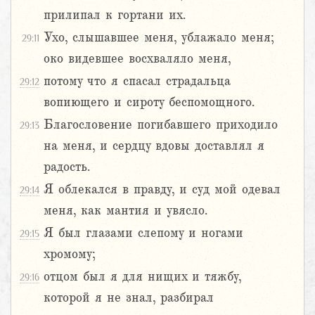
прилипал к гортани их.
Ухо, слышавшее меня, ублажало меня;
29:11
око видевшее восхваляло меня,
потому что я спасал страдальца
29:12
вопиющего и сироту беспомощного.
Благословение погибавшего приходило
29:13
на меня, и сердцу вдовы доставлял я
радость.
Я облекался в правду, и суд мой одевал
29:14
меня, как мантия и увясло.
Я был глазами слепому и ногами
29:15
хромому;
отцом был я для нищих и тяжбу,
29:16
которой я не знал, разбирал