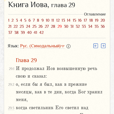
Книга Иова,
глава 29
Оглавление
1
2
3
4
5
6
7
8
9
10
11
12
13
14
15
16
17
18
19
20
21
22
23
24
25
26
27
28
29
30
31
32
33
34
35
36
37
38
39
40
41
42
Язык:
Рус. (Синодальный)
Глава 29
И продолжал Иов возвышенную речь
29:1
свою и сказал:
о, если бы я был, как в прежние
29:2
месяцы, как в те дни, когда Бог хранил
меня,
когда светильник Его светил над
29:3