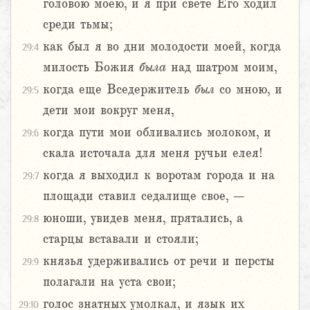
головою моею, и я при свете Его ходил
среди тьмы;
как был я во дни молодости моей, когда
29:4
милость Божия
была
над шатром моим,
когда еще Вседержитель
был
со мною, и
29:5
дети мои вокруг меня,
когда пути мои обливались молоком, и
29:6
скала источала для меня ручьи елея!
когда я выходил к воротам города и на
29:7
площади ставил седалище свое, –
юноши, увидев меня, прятались, а
29:8
старцы вставали и стояли;
князья удерживались от речи и персты
29:9
полагали на уста свои;
голос знатных умолкал, и язык их
29:10