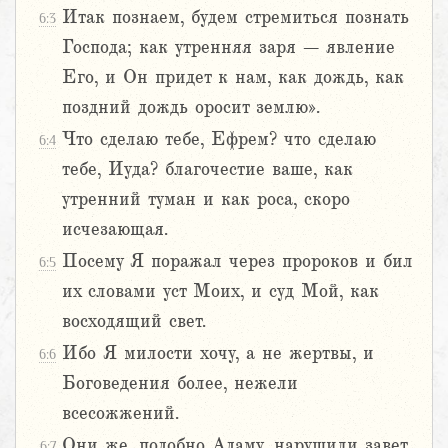
Итак познаем, будем стремиться познать
6:3
Господа; как утренняя заря – явление
Его, и Он придет к нам, как дождь, как
поздний дождь оросит землю».
Что сделаю тебе, Ефрем? что сделаю
6:4
тебе, Иуда? благочестие ваше, как
утренний туман и как роса, скоро
исчезающая.
Посему Я поражал через пророков и бил
6:5
их словами уст Моих, и суд Мой, как
восходящий свет.
Ибо Я милости хочу, а не жертвы, и
6:6
Боговедения более, нежели
всесожжений.
Они же, подобно Адаму, нарушили завет
6:7