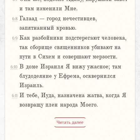
и там изменили Мне.
Галаад – город нечестивцев,
6:8
запятнанный кровью.
Как разбойники подстерегают человека,
6:9
так сборище священников убивают на
пути в Сихем и совершают мерзости.
В доме Израиля Я вижу ужасное; там
6:10
блудодеяние у Ефрема, осквернился
Израиль.
И тебе, Иуда, назначена жатва, когда Я
6:11
возвращу плен народа Моего.
Читать далее