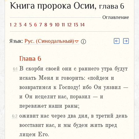
Книга пророка Осии,
глава 6
Оглавление
1
2
3
4
5
6
7
8
9
10
11
12
13
14
Язык:
Рус. (Синодальный)
Глава 6
В скорби своей они с раннего утра будут
6:1
искать Меня и говорить: «пойдем и
возвратимся к Господу! ибо Он уязвил –
и Он исцелит нас, поразил – и
перевяжет наши раны;
оживит нас через два дня, в третий день
6:2
восставит нас, и мы будем жить пред
лицем Его.