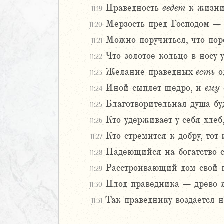
Праведность
ведет
к жизни
11:19
Мерзость пред Господом – 
2
11:20
3
Можно поручиться, что пор
11:21
4
Что золотое кольцо в носу 
11:22
5
Желание праведных
есть
о
11:23
6
Иной сыплет щедро, и
ему
11:24
8
Благотворительная душа бу
11:25
9
Кто удерживает у себя хлеб
11:26
0
Кто стремится к добру, тот
11:27
1
2
Надеющийся на богатство св
11:28
3
Расстроивающий дом свой по
11:29
4
Плод праведника – древо 
11:30
5
Так праведнику воздается н
6
11:31
7