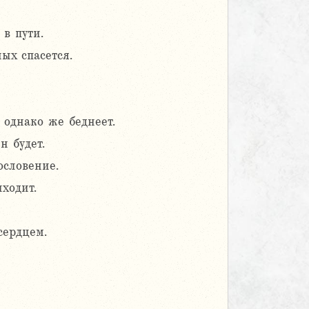
в пути.
ых спасется.
 однако же беднеет.
н будет.
ословение.
иходит.
сердцем.