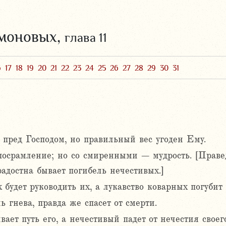
омоновых,
глава 11
6
17
18
19
20
21
22
23
24
25
26
27
28
29
30
31
пред Господом, но правильный вес угоден Ему.
 посрамление; но со смиренными – мудрость. [Правед
адостна бывает погибель нечестивых.]
удет руководить их, а лукавство коварных погубит 
ь гнева, правда же спасет от смерти.
ает путь его, а нечестивый падет от нечестия своег