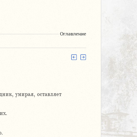
Оглавление
ник, умирая, оставляет
их.
о.