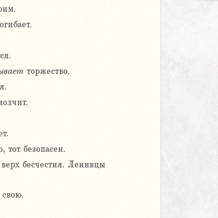
оим.
огибает.
ся.
ывает
торжество.
я.
молчит.
т.
, тот безопасен.
 верх бесчестия. Ленивцы
 свою.