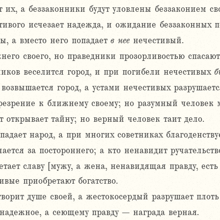
 их, а беззаконники будут уловлены беззаконием св
тивого исчезает надежда, и ожидание беззаконных п
ы, а вместо него попадает
в
нее
нечестивый.
него своего, но праведники прозорливостью спасают
иков веселится город, и при погибели нечестивых
б
возвышается город, а устами нечестивых разрушаетс
езрение к ближнему своему; но разумный человек 
т открывает тайну; но верный человек таит дело.
адает народ, а при многих советниках благоденствуе
ается за постороннего; а кто ненавидит ручательство
ает славу [мужу, а жена, ненавидящая правду, есть
ивые приобретают богатство.
ворит душе своей, а жестокосердый разрушает плоть
надежное, а сеющему правду – награда верная.