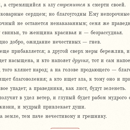
, а стремящийся к злу
стремится
к смерти своей.
коварные сердцем; но благоугодны Ему непорочные 
очный не останется ненаказанным; семя же праведн
у свиньи, то женщина красивая и – безрассудная.
дно добро, ожидание нечестивых – гнев.
еще прибавляется; а другой сверх меры бережлив, и
дет насыщена, и кто напояет
других,
тот и сам напое
, того клянет народ; а на голове продающего – благ
 ищет благоволения; а кто ищет зла, к тому оно и пр
ое упадет; а праведники, как лист, будут зеленеть.
лучит в удел ветер, и глупый будет рабом мудрого 
жизни, и мудрый привлекает души.
а земле, тем паче нечестивому и грешнику.