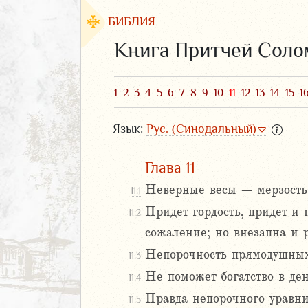
БИБЛИЯ
Книга Притчей Сол
1
2
3
4
5
6
7
8
9
10
11
12
13
14
15
1
Язык:
Рус. (Синодальный)
Глава 11
Неверные весы – мерзость 
11:1
Придет гордость, придет и
11:2
ЗАВЕТ
сожаление; но внезапна и р
Непорочность прямодушных б
11:3
Не поможет богатство в ден
11:4
Правда непорочного уравнив
11:5
аконие