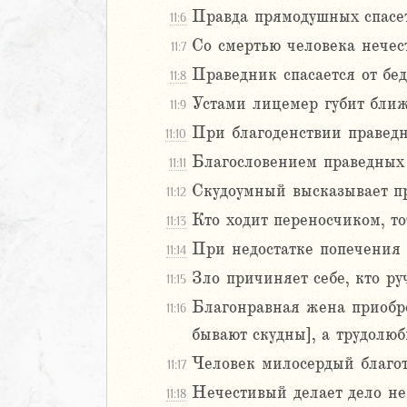
Правда прямодушных спасет
11:6
Навин
Израилевы
Со смертью человека нечес
11:7
Праведник спасается от бед
11:8
ств
Устами лицемер губит ближ
11:9
рств
При благоденствии праведн
рств
11:10
рств
Благословением праведных 
11:11
ралипоменон
Скудоумный высказывает пр
11:12
ралипоменон
Кто ходит переносчиком, то
11:13
я
При недостатке попечения п
11:14
дры
Зло причиняет себе, кто руч
11:15
Благонравная жена приобрет
11:16
ь
бывают скудны], а трудолюб
ирь
Человек милосердый благот
11:17
Нечестивый делает дело не
11:18