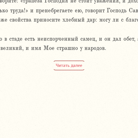
оворите: «трапеза Господня не стоит уважения, и до
ько труда!» и пренебрегаете ею, говорит Господь Са
 же свойства приносите хлебный дар: могу ли с бла
 в стаде есть неиспорченный самец, и он дал обет, 
великий, и имя Мое страшно у народов.
Читать далее