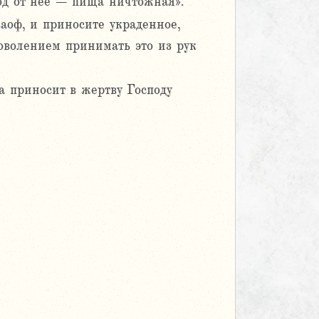
ход от нее – пища ничтожная».
ваоф, и приносите украденное,
говолением принимать это из рук
а приносит в жертву Господу