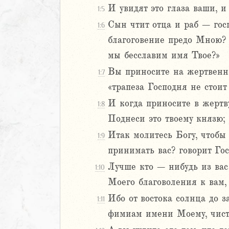
И увидят это глаза ваши, 
1:5
Навин
Сын чтит отца и раб – госп
Израилевы
1:6
благоговение предо Мною? 
ств
мы бесславим имя Твое?»
рств
Вы приносите на жертвенни
1:7
рств
«трапеза Господня не стоит
рств
ралипоменон
И когда приносите в жертву
1:8
ралипоменон
Поднеси это твоему князю; 
Итак молитесь Богу, чтобы 
1:9
я
принимать вас? говорит Гос
дры
Лучше кто – нибудь из вас
1:10
ь
Моего благоволения к вам,
Ибо от востока солнца до з
1:11
ирь
фимиам имени Моему, чисту