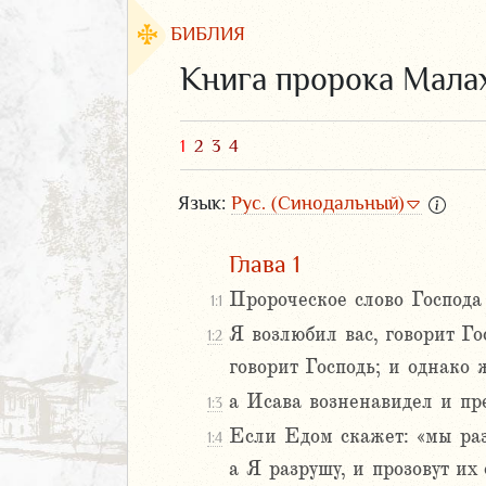
БИБЛИЯ
Книга пророка Мала
1
2
3
4
Язык:
Рус. (Синодальный)
Глава 1
Пророческое слово Господ
1:1
Я возлюбил вас, говорит Г
1:2
ЗАВЕТ
говорит Господь; и однако
а Исава возненавидел и пр
1:3
Если Едом скажет: «мы раз
1:4
а Я разрушу, и прозовут их
аконие