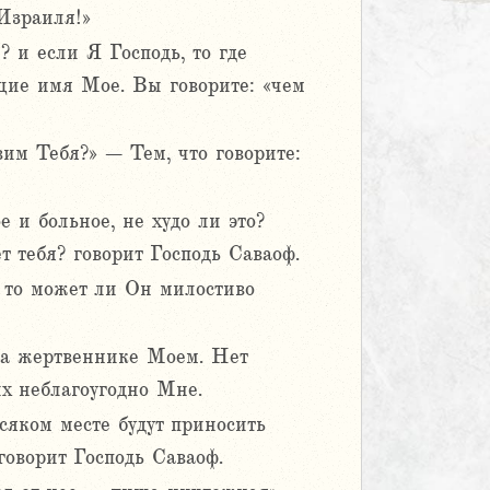
 Израиля!»
? и если Я Господь, то где
щие имя Мое. Вы говорите: «чем
им Тебя?» – Тем, что говорите:
е и больное, не худо ли это?
т тебя? говорит Господь Саваоф.
, то может ли Он милостиво
 на жертвеннике Моем. Нет
х неблагоугодно Мне.
сяком месте будут приносить
оворит Господь Саваоф.