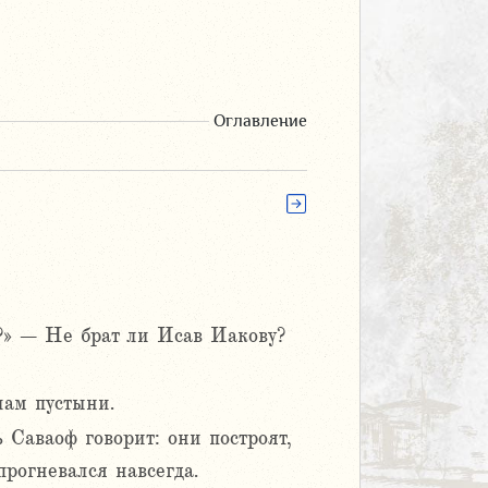
Оглавление
м?» – Не брат ли Исав Иакову?
лам пустыни.
 Саваоф говорит: они построят,
прогневался навсегда.