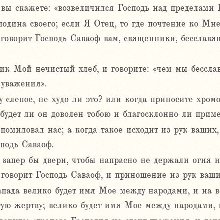
и вы скажете: «возвеличился Господь над пределами
одина своего; если Я Отец, то где почтение ко Мне
говорит Господь Саваоф вам, священники, бесславя
к Мой нечистый хлеб, и говорите: «чем мы бесслав
 уважения».
 слепое, не худо ли это? или когда приносите хромо
будет ли он доволен тобою и благосклонно ли приме
помиловал нас; а когда такое исходит из рук ваших
подь Саваоф.
 запер бы двери, чтобы напрасно не держали огня
 говорит Господь Саваоф, и приношение из рук ваши
апада велико будет имя Мое между народами, и на в
ю жертву; велико будет имя Мое между народами, г