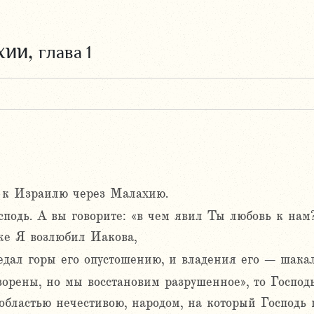
хии,
глава 1
а к Израилю через Малахию.
осподь. А вы говорите: «в чем явил Ты любовь к на
 же Я возлюбил Иакова,
едал горы его опустошению, и владения его – шака
орены, но мы восстановим разрушенное», то Господь
 областью нечестивою, народом, на который Господь 