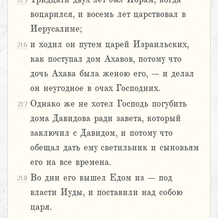
21:5
воцарился, и восемь лет царствовал в
Иерусалиме;
и ходил он путем царей Израильских,
21:6
как поступал дом Ахавов, потому что
дочь Ахава была женою его, – и делал
он неугодное в очах Господних.
Однако же не хотел Господь погубить
21:7
дома Давидова ради завета, который
заключил с Давидом, и потому что
обещал дать ему светильник и сыновьям
его на все времена.
Во дни его вышел Едом из – под
21:8
власти Иуды, и поставили над собою
царя.