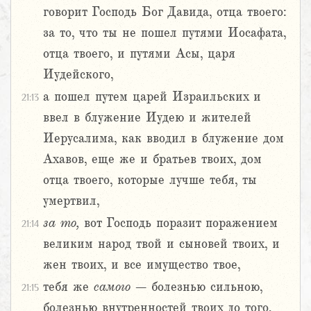
говорит Господь Бог Давида, отца твоего:
за то, что ты не пошел путями Иосафата,
отца твоего, и путями Асы, царя
Иудейского,
а пошел путем царей Израильских и
21:13
ввел в блужение Иудею и жителей
Иерусалима, как вводил в блужение дом
Ахавов, еще же и братьев твоих, дом
отца твоего, которые лучше тебя, ты
умертвил,
за
то,
вот Господь поразит поражением
21:14
великим народ твой и сыновей твоих, и
жен твоих, и все имущество твое,
тебя же
самого
– болезнью сильною,
21:15
болезнью внутренностей твоих до того,