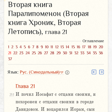
Вторая книга
Паралипоменон (Вторая
книга Хроник, Вторая
Летопись),
глава 21
Оглавление
1
2
3
4
5
6
7
8
9
10
11
12
13
14
15
16
17
18
19
20
21
22
23
24
25
26
27
28
29
30
31
32
33
34
35
36
37
Язык:
Рус. (Синодальный)
Глава 21
И почил Иосафат с отцами своими, и
21:1
похоронен с отцами своими в городе
Давидовом. И воцарился Иорам, сын