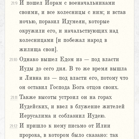
И пошел Иорам с военачальниками
21:9
своими, и все колесницы с ним; и встав
ночью, поразил Идумеян, которые
окружили его, и начальствующих над
колесницами [и побежал народ в
жилища свои].
Однако вышел Едом из – под власти
21:10
Иуды до сего дня. В то же время вышла
и Ливна из – под власти его, потому что
он оставил Господа Бога отцов своих.
Также высоты устроил он на горах
21:11
Иудейских, и ввел в блужение жителей
Иерусалима и соблазнил Иудею.
И пришло к нему письмо от Илии
21:12
пророка, в котором было сказано: так