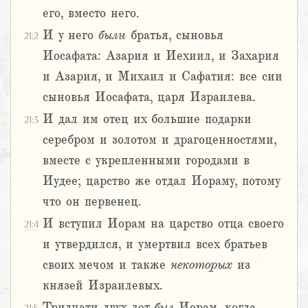
его, вместо него.
И у него
были
братья, сыновья
21:2
Иосафата: Азария и Иехиил, и Захария
и Азария, и Михаил и Сафатия: все сии
сыновья Иосафата, царя Израилева.
И дал им отец их большие подарки
21:3
серебром и золотом и драгоценностями,
вместе с укрепленными городами в
Иудее; царство же отдал Иораму, потому
что он первенец.
И вступил Иорам на царство отца своего
21:4
и утвердился, и умертвил всех братьев
своих мечом и также
некоторых
из
князей Израилевых.
Тридцати двух лет
был
Иорам, когда