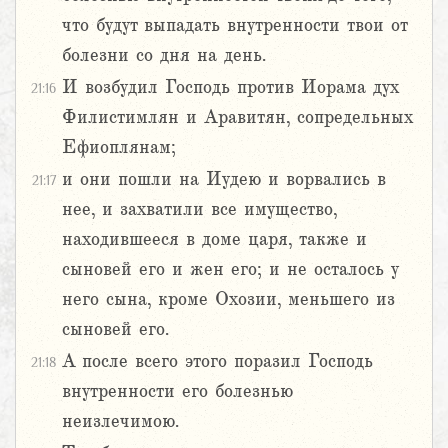
что будут выпадать внутренности твои от
болезни со дня на день.
И возбудил Господь против Иорама дух
21:16
Филистимлян и Аравитян, сопредельных
Ефиоплянам;
и они пошли на Иудею и ворвались в
21:17
нее, и захватили все имущество,
находившееся в доме царя, также и
сыновей его и жен его; и не осталось у
него сына, кроме Охозии, меньшего из
сыновей его.
А после всего этого поразил Господь
21:18
внутренности его болезнью
неизлечимою.