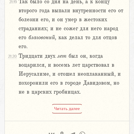
Так было со дня на день, а к концу
21:19
второго года выпали внутренности его от
болезни его, и он умер в жестоких
страданиях; и не сожег для него народ
его
благовоний,
как делал то для отцов
его.
Тридцати двух
лет
был он, когда
21:20
воцарился, и восемь лет царствовал в
Иерусалиме, и отошел неоплаканный, и
похоронили его в городе Давидовом, но
не в царских гробницах.
Читать далее