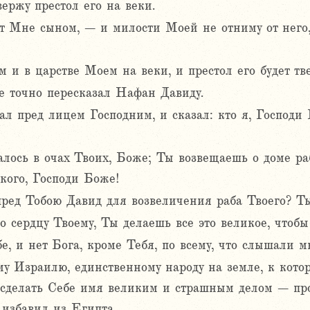
ержу престол его на веки.
ет Мне сыном, – и милости Моей не отниму от него,
 и в царстве Моем на веки, и престол его будет тве
ие точно пересказал Нафан Давиду.
л пред лицем Господним, и сказал: кто я, Господи 
алось в очах Твоих, Боже; Ты возвещаешь о доме ра
кого, Господи Боже!
ред Тобою Давид для возвеличения раба Твоего? Ты
по сердцу Твоему, Ты делаешь все это великое, чтобы
е, и нет Бога, кроме Тебя, по всему, что слышали 
му Израилю, единственному народу на земле, к кото
, сделать Себе имя великим и страшным делом – пр
 избавил из Египта.