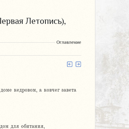
ервая Летопись),
Оглавление
доме кедровом, а ковчег завета
дом для обитания,