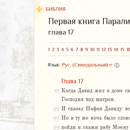
БИБЛИЯ
Первая книга Парали
глава 17
1
2
3
4
5
6
7
8
9
10
11
12
13
14
15
1
Язык:
Рус. (Синодальный)
Глава 17
Когда Давид жил в доме сво
17:1
ЗАВЕТ
Господня под шатром.
И сказал Нафан Давиду: все
17:2
Но в ту же ночь было сло
17:3
пойди и скажи рабу Моему 
17:4
аконие