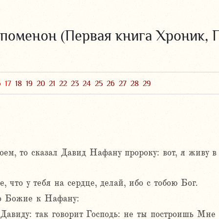
поменон (Первая книга Хроник, П
6
17
18
19
20
21
22
23
24
25
26
27
28
29
ем, то сказал Давид Нафану пророку: вот, я живу в 
, что у тебя на сердце, делай, ибо с тобою Бог.
во Божие к Нафану:
Давиду: так говорит Господь: не ты построишь Мне 