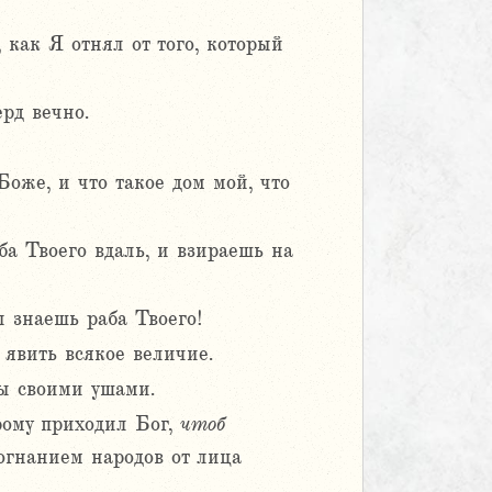
 как Я отнял от того, который
рд вечно.
Боже, и что такое дом мой, что
ба Твоего вдаль, и взираешь на
 знаешь раба Твоего!
 явить всякое величие.
мы своими ушами.
рому приходил Бог,
чтоб
огнанием народов от лица