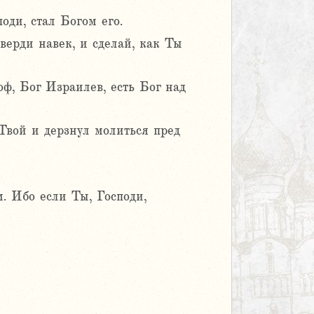
ди, стал Богом его.
тверди навек, и сделай, как Ты
оф, Бог Израилев, есть Бог над
 Твой и дерзнул молиться пред
. Ибо если Ты, Господи,