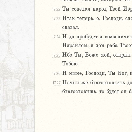
28
29
Ты соделал народ Твой Изр
17:22
ралипоменон
Итак теперь, о, Господи, сл
17:23
сказал.
я
И да пребудет и возвеличит
17:24
дры
Израилем, и дом раба Твое
ь
Ибо Ты, Боже мой, открыл 
17:25
Тобою.
ирь
И ныне, Господи, Ты Бог, и
17:26
Начни же благословлять до
17:27
иаст
благословишь, то будет он б
Песней
рость
а