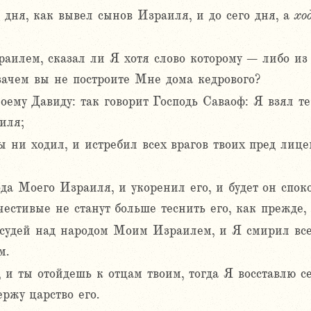
 дня, как вывел сынов Израиля, и до сего дня, а
хо
раилем, сказал ли Я хотя слово которому – либо из
зачем вы не построите Мне дома кедрового?
ему Давиду: так говорит Господь Саваоф: Я взял те
иля;
ты ни ходил, и истребил всех врагов твоих пред лице
да Моего Израиля, и укоренил его, и будет он спок
честивые не станут больше теснить его, как прежде,
 судей над народом Моим Израилем, и Я смирил всех
м.
 и ты отойдешь к отцам твоим, тогда Я восставлю се
ержу царство его.