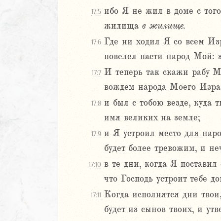
ибо Я не жил в доме с того
Навин
17:5
Израилевы
жилища
в
жилище.
Где ни ходил Я со всем Из
17:6
ств
повелел пасти народ Мой: 
рств
И теперь так скажи рабу Мо
рств
17:7
рств
вождем народа Моего Изра
ралипоменон
и был с тобою везде, куда 
17:8
имя великих на земле;
2
и Я устроил место для наро
17:9
3
4
будет более тревожим, и не
5
в те дни, когда Я поставил
17:10
6
что Господь устроит тебе до
Когда исполнятся дни твои,
17:11
8
9
будет из сынов твоих, и утв