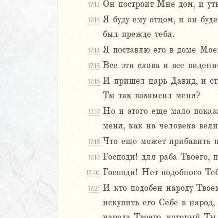
0
Он построит Мне дом, и утв
17:12
1
Я буду ему отцом, и он буд
17:13
2
был прежде тебя.
3
4
Я поставлю его в доме Моем
17:14
5
Все эти слова и все виден
17:15
6
И пришел царь Давид, и ста
17:16
7
Ты так возвысил меня?
8
9
Но и этого еще мало показ
17:17
20
меня, как на человека вели
1
Что еще может прибавить п
17:18
22
Господи! для раба Твоего, 
17:19
23
24
Господи! Нет подобного Теб
17:20
25
И кто подобен народу Твое
17:21
26
искупить его Себе в народ
27
народа Твоего, который Ты