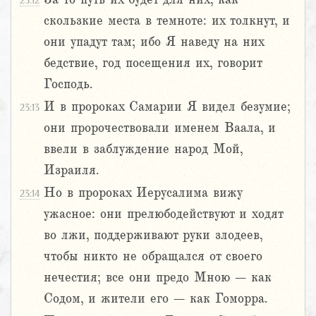
23:12
скользкие места в темноте: их толкнут, и
они упадут там; ибо Я наведу на них
бедствие, год посещения их, говорит
Господь.
И в пророках Самарии Я видел безумие;
23:13
они пророчествовали именем Ваала, и
ввели в заблуждение народ Мой,
Израиля.
Но в пророках Иерусалима вижу
23:14
ужасное: они прелюбодействуют и ходят
во лжи, поддерживают руки злодеев,
чтобы никто не обращался от своего
нечестия; все они предо Мною – как
Содом, и жители его – как Гоморра.