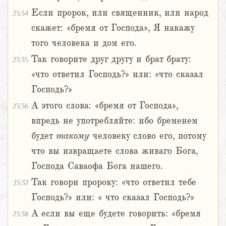
Если пророк, или священник, или народ
23:34
скажет: «бремя от Господа», Я накажу
того человека и дом его.
Так говорите друг другу и брат брату:
23:35
«что ответил Господь?» или: «что сказал
Господь?»
А этого слова: «бремя от Господа»,
23:36
впредь не употребляйте: ибо бременем
будет
такому
человеку слово его, потому
что вы извращаете слова живаго Бога,
Господа Саваофа Бога нашего.
Так говори пророку: «что ответил тебе
23:37
Господь?» или: « что сказал Господь?»
А если вы еще будете говорить: «бремя
23:38