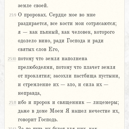
земле своей.
О пророках. Сердце мое во мне
23:9
раздирается, все кости мои сотрясаются;
я – как пьяный, как человек, которого
одолело вино, ради Господа и ради
святых слов Его,
потому что земля наполнена
23:10
прелюбодеями, потому что плачет земля
от проклятия; засохли пастбища пустыни,
и стремление их – зло, и сила их –
неправда,
ибо и пророк и священник – лицемеры;
23:11
даже в доме Моем Я нашел нечестие их,
говорит Господь.
За то путь их будет для них, как