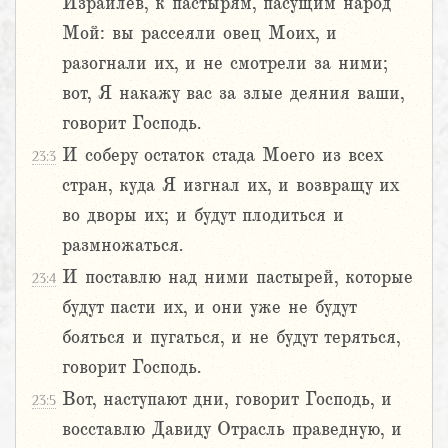
Израилев, к пастырям, пасущим народ
Мой: вы рассеяли овец Моих, и
разогнали их, и не смотрели за ними;
вот, Я накажу вас за злые деяния ваши,
говорит Господь.
И соберу остаток стада Моего из всех
23:3
стран, куда Я изгнал их, и возвращу их
во дворы их; и будут плодиться и
размножаться.
И поставлю над ними пастырей, которые
23:4
будут пасти их, и они уже не будут
бояться и пугаться, и не будут теряться,
говорит Господь.
Вот, наступают дни, говорит Господь, и
23:5
восставлю Давиду Отрасль праведную, и