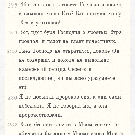
Ибо кто стоял в совете Господа и видел
23:18
и слышал слово Его? Кто внимал слову
Его и услышал?
Вот, идет буря Господня с яростью, буря
23:19
грозная, и падет на главу нечестивых.
Гнев Господа не отвратится, доколе Он
23:20
не совершит и доколе не выполнит
намерений сердца Своего; в
последующие дни вы ясно уразумеете
это.
Я не посылал пророков сих, а они сами
23:21
побежали; Я не говорил им, а они
пророчествовали.
Если бы они стояли в Моем совете, то
23:22
объявили бы народу Моему слова Мои и