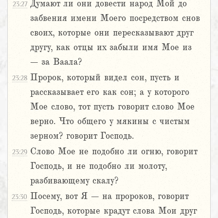
Думают ли они довести народ Мой до
23:27
забвения имени Моего посредством снов
своих, которые они пересказывают друг
другу, как отцы их забыли имя Мое из
– за Ваала?
Пророк, который видел сон, пусть и
23:28
рассказывает его как сон; а у которого
Мое слово, тот пусть говорит слово Мое
верно. Что общего у мякины с чистым
зерном? говорит Господь.
Слово Мое не подобно ли огню, говорит
23:29
Господь, и не подобно ли молоту,
разбивающему скалу?
Посему, вот Я – на пророков, говорит
23:30
Господь, которые крадут слова Мои друг