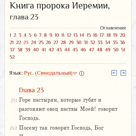
Книга пророка Иеремии,
глава 23
Оглавление
1
2
3
4
5
6
7
8
9
10
11
12
13
14
15
16
17
18
19
20
21
22
23
24
25
26
27
28
29
30
31
32
33
34
35
36
37
38
39
40
41
42
43
44
45
46
47
48
49
50
51
52
Язык:
Рус. (Синодальный)
Глава 23
Горе пастырям, которые губят и
23:1
разгоняют овец паствы Моей! говорит
Господь.
Посему так говорит Господь, Бог
23:2