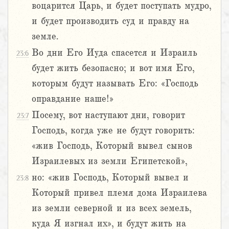
воцарится Царь, и будет поступать мудро,
и будет производить суд и правду на
земле.
Во дни Его Иуда спасется и Израиль
23:6
будет жить безопасно; и вот имя Его,
которым будут называть Его: «Господь
оправдание наше!»
Посему, вот наступают дни, говорит
23:7
Господь, когда уже не будут говорить:
«жив Господь, Который вывел сынов
Израилевых из земли Египетской»,
но: «жив Господь, Который вывел и
23:8
Который привел племя дома Израилева
из земли северной и из всех земель,
куда Я изгнал их», и будут жить на