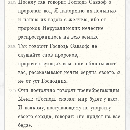
Посему так говорит Господь Саваоф о
23:15
пророках: вот, Я накормлю их полынью
и напою их водою с желчью, ибо от
пророков Иерусалимских нечестие
распространилось на всю землю.
Так говорит Господь Саваоф: не
23:16
слушайте слов пророков,
пророчествующих вам: они обманывают
вас, рассказывают мечты сердца своего,
а
не от уст Господних.
Они постоянно говорят пренебрегающим
23:17
Меня: «Господь сказал: мир будет у вас».
И всякому, поступающему по упорству
своего сердца, говорят: «не придет на вас
беда».