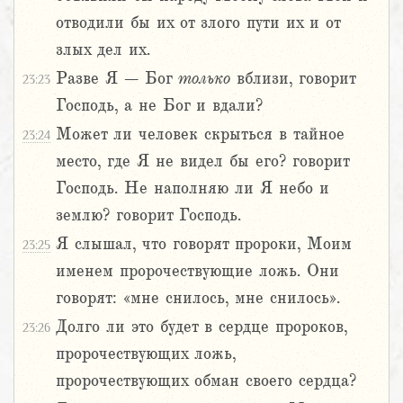
отводили бы их от злого пути их и от
злых дел их.
Разве Я – Бог
только
вблизи, говорит
23:23
Господь, а не Бог и вдали?
Может ли человек скрыться в тайное
23:24
место, где Я не видел бы его? говорит
Господь. Не наполняю ли Я небо и
землю? говорит Господь.
Я слышал, что говорят пророки, Моим
23:25
именем пророчествующие ложь. Они
говорят: «мне снилось, мне снилось».
Долго ли это будет в сердце пророков,
23:26
пророчествующих ложь,
пророчествующих обман своего сердца?