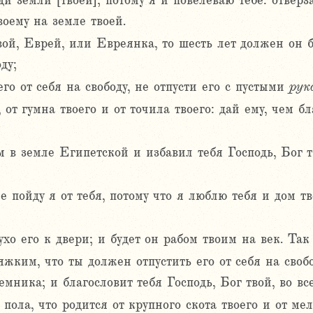
и земли [твоей]; потому я и повелеваю тебе: отверза
оему на земле твоей.
вой, Еврей, или Евреянка, то шесть лет должен он б
ду;
его от себя на свободу, не отпусти его с пустыми
рук
, от гумна твоего и от точила твоего: дай ему, чем б
м в земле Египетской и избавил тебя Господь, Бог т
е пойду я от тебя, потому что я люблю тебя и дом тв
хо его к двери; и будет он рабом твоим на век. Так
яжким, что ты должен отпустить его от себя на свобо
емника; и благословит тебя Господь, Бог твой, во вс
пола, что родится от крупного скота твоего и от мел