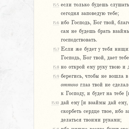
если только будешь слушать
15:5
сегодня заповедую тебе;
2
3
ибо Господь, Бог твой, бла
15:6
4
сам не будешь брать взаймы
5
господствовать.
6
Если же будет у тебя нищи
15:7
8
Господь, Бог твой, дает те
9
но открой ему руку твою и 
15:8
0
берегись, чтобы не вошла в
15:9
1
оттого
глаз твой не сделал
2
3
к Господу, и будет на тебе 
4
дай ему [и взаймы дай ему,
15:10
5
скорбеть сердце твое, ибо з
6
делаться твоими руками;
7