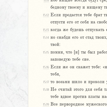
ибо нищие всегда будут сред
8
15:11
9
бедному твоему и нищему тв
20
Если продастся тебе брат т
15:12
1
отпусти его от себя на свобо
22
когда же будешь отпускать 
23
15:13
24
но снабди его от стад твоих
15:14
25
твой:
26
помни, что [и] ты был рабо
15:15
27
заповедую тебе сие.
28
29
Если же он скажет тебе: «н
15:16
30
тебя,
1
то возьми шило и проколи у
15:17
32
Не считай этого для себя т
33
15:18
34
тебе вдвое против платы на
Навин
Все первородное мужеского 
15:19