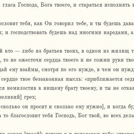
 гласа Господа, Бога твоего, и стараться исполнять 
гословит тебя, как Он говорил тебе, и ты будешь да
; и господствовать будешь над многими народами, а
й кто – либо из братьев твоих, в одном из жилищ тв
бе, то не ожесточи сердца твоего и не сожми руки т
дай ему взаймы, смотря по его нужде, в чем он нужд
 сердце твое беззаконная мысль: «приближается сед
ся немилостив к нищему брату твоему, и ты не отказ
[великий] грех;
 сколько он просит и сколько ему нужно], и когда б
а то благословит тебя Господь, Бог твой, во всех дела