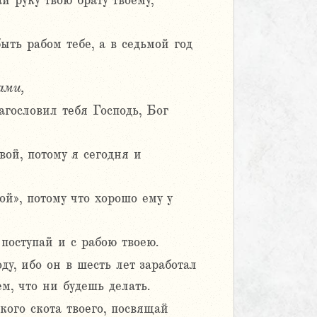
й руку твою брату твоему,
ыть рабом тебе, а в седьмой год
ами,
лагословил тебя Господь, Бог
вой, потому я сегодня и
ой», потому что хорошо ему у
 поступай и с рабою твоею.
ду, ибо он в шесть лет заработал
ем, что ни будешь делать.
кого скота твоего, посвящай