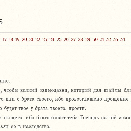
5
6
17
18
19
20
21
22
23
24
25
26
27
28
29
30
31
32
33
34
ние.
, чтобы всякий заимодавец, который дал взаймы бл
о или с брата своего, ибо провозглашено прощение р
 будет твое у брата твоего, прости.
бя нищего: ибо благословит тебя Господь на той земл
взял ее в наследство,