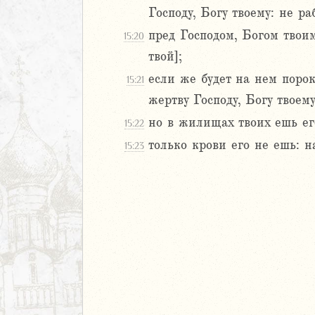
Израилевы
Господу, Богу твоему: не р
пред Господом, Богом твоим
ств
15:20
рств
твой];
рств
если же будет на нем порок
15:21
рств
жертву Господу, Богу твоему
ралипоменон
но в жилищах твоих ешь его
15:22
ралипоменон
только крови его не ешь: н
15:23
я
дры
ь
ирь
иаст