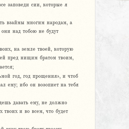
все заповеди сии, которые я
вать взаймы многим народам, а
 они над тобою не будут
оих, на земле твоей, которую
воей пред нищим братом твоим,
ается;
ьмой год, год прощения», и чтоб
ал ему; ибо он возопиет на тебя
удешь давать ему, не должно
х твоих и во всем, что будет