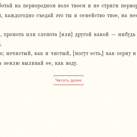
аботай на первородном воле твоем и не стриги первор
, каждогодно съедай это ты и семейство твое, на мес
, хромота или слепота [или] другой какой – нибудь 
,
; нечистый, как и чистый, [могут есть,] как серну и
а землю выливай ее, как воду.
Читать далее