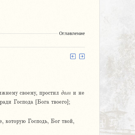
Оглавление
ижнему своему, простил
долг
и не
ади Господа [Бога твоего];
е, которую Господь, Бог твой,