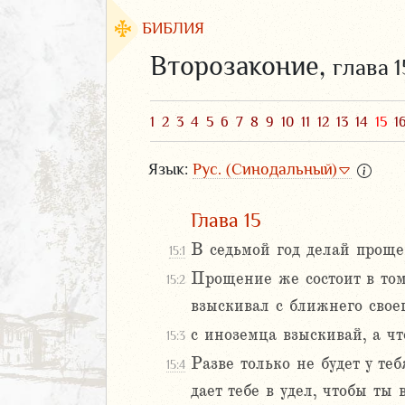
БИБЛИЯ
Второзаконие,
глава 1
1
2
3
4
5
6
7
8
9
10
11
12
13
14
15
1
Язык:
Рус. (Синодальный)
Глава 15
В седьмой год делай проще
15:1
Прощение же состоит в том
15:2
ЗАВЕТ
взыскивал с ближнего своег
с иноземца взыскивай, а что
15:3
Разве только не будет у те
15:4
дает тебе в удел, чтобы ты 
аконие