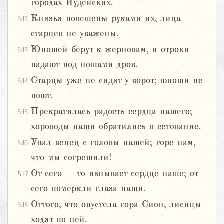
городах Иудейских.
Князья повешены руками их, лица
5:12
старцев не уважены.
Юношей берут к жерновам, и отроки
5:13
падают под ношами дров.
Старцы уже не сидят у ворот; юноши не
5:14
поют.
Прекратилась радость сердца нашего;
5:15
хороводы наши обратились в сетование.
Упал венец с головы нашей; горе нам,
5:16
что мы согрешили!
От сего – то изнывает сердце наше; от
5:17
сего померкли глаза наши.
Оттого, что опустела гора Сион, лисицы
5:18
ходят по ней.