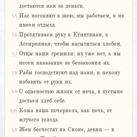
достаются нам за деньги.
Нас погоняют в шею, мы работаем,
и
не
5:5
имеем отдыха.
Протягиваем руку к Египтянам, к
5:6
Ассириянам, чтобы насытиться хлебом.
Отцы наши грешили: их уже нет, а мы
5:7
несем наказание за беззакония их.
Рабы господствуют над нами, и некому
5:8
избавить от руки их.
С опасностью жизни от меча, в пустыне
5:9
достаем хлеб себе.
Кожа наша почернела, как печь, от
5:10
жгучего голода.
Жен бесчестят на Сионе, девиц – в
5:11