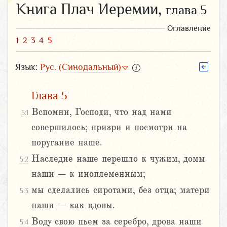
Книга Плач Иеремии,
глава 5
Оглавление
1
2
3
4
5
Язык:
Рус. (Синодальный)
Глава 5
Вспомни, Господи, что над нами
5:1
совершилось; призри и посмотри на
поругание наше.
Наследие наше перешло к чужим, домы
5:2
наши – к иноплеменным;
мы сделались сиротами, без отца; матери
5:3
наши – как вдовы.
Воду свою пьем за серебро, дрова наши
5:4