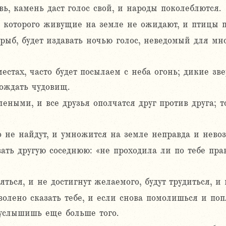
вь, камень даст голос свой, и народы поколеблются.
т, которого живущие на земле не ожидают, и птицы п
рыб, будет издавать ночью голос, неведомый для мн
естах, часто будет посылаем с неба огонь; дикие зв
ождать чудовищ.
еными, и все друзья ополчатся друг против друга; то
о не найдут, и умножится на земле неправда и нево
вать другую соседнюю: «не проходила ли по тебе пр
ться, и не достигнут желаемого, будут трудиться, и 
олено сказать тебе, и если снова помолишься и поп
 услышишь еще больше того.