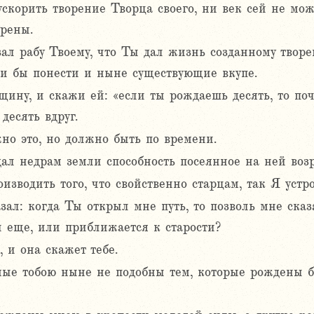
скорить творение Творца своего, ни век сей не може
рены.
зал рабу Твоему, что Ты дал жизнь созданному творе
ли бы понести и ныне существующие вкупе.
щину, и скажи ей: «если ты рождаешь десять, то по
десять вдруг.
но это, но должно быть по времени.
дал недрам земли способность посеянное на ней воз
изводить того, что свойственно старцам, так Я уст
зал: когда Ты открыл мне путь, то позволь мне сказ
 еще, или приближается к старости?
 и она скажет тебе.
мые тобою ныне не подобны тем, которые рождены 