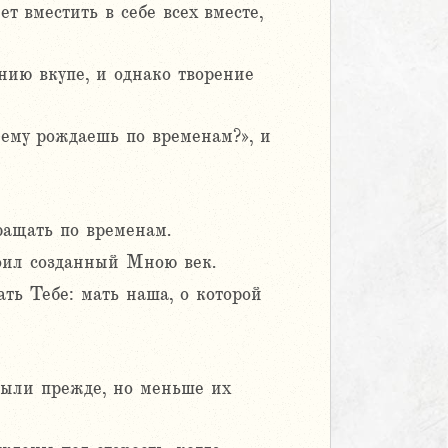
т вместить в себе всех вместе,
нию вкупе, и однако творение
чему рождаешь по временам?», и
ращать по временам.
роил созданный Мною век.
ать Тебе: мать наша, о которой
были прежде, но меньше их