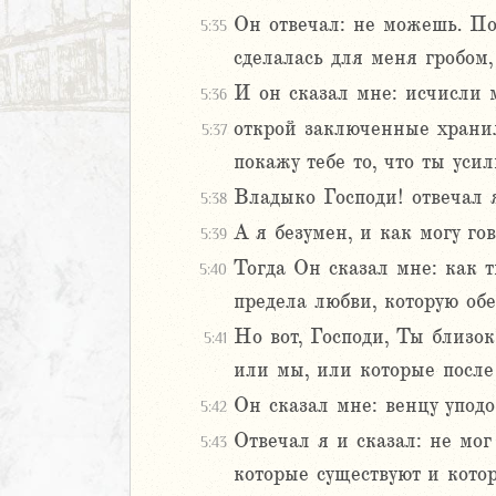
8
Он отвечал: не можешь. По
5:35
9
сделалась для меня гробом
0
1
И он сказал мне: исчисли 
5:36
2
открой заключенные хранил
5:37
3
покажу тебе то, что ты уси
4
Владыко Господи! отвечал я
5
5:38
6
А я безумен, и как могу го
5:39
АВЕТ
Тогда Он сказал мне: как 
5:40
предела любви, которую об
Но вот, Господи, Ты близок
5:41
или мы, или которые после 
Он сказал мне: венцу уподо
5:42
Отвечал я и сказал: не мог
5:43
которые существуют и котор