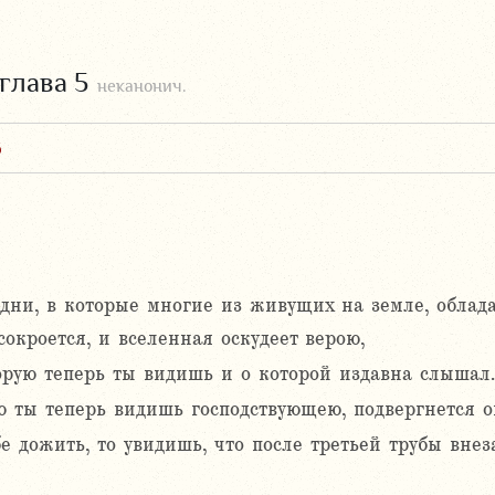
глава 5
неканонич.
6
 дни, в которые многие из живущих на земле, облада
сокроется, и вселенная оскудеет верою,
орую теперь ты видишь и о которой издавна слышал.
ую ты теперь видишь господствующею, подвергнется 
 дожить, то увидишь, что после третьей трубы внез