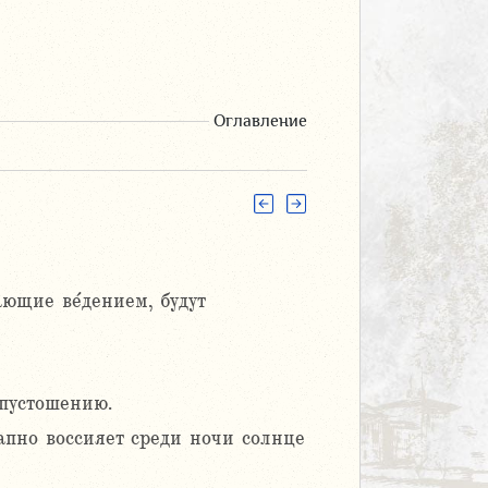
Оглавление
ющие ве́дением, будут
опустошению.
апно воссияет среди ночи солнце