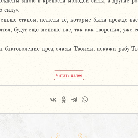
рождены мною в крепости молодой силы, а другие ро
 силу».
меньше станом, нежели те, которые были прежде вас
дятся, будут еще меньше вас, так как творения, уже 
ел благоволение пред очами Твоими, покажи рабу Тв
Читать далее