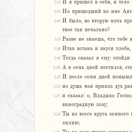
И я пришел в себя, и тело 
5:14
иаст
Но пришедший ко мне Анге
5:15
Песней
И было, во вторую ночь пр
5:16
рость
твое так печально?
а
Разве не знаешь, что тебе 
5:17
Итак встань и вкуси хлеба, 
5:18
ия
Тогда сказал я ему: отойди
5:19
еремии
ие Иеремии
А я семь дней постился, ст
5:20
И после семи дней помышле
5:21
иль
но душа моя прияла дух ра
5:22
л
и сказал: о, Владыко Госпо
5:23
виноградную лозу;
Ты из всего круга земного 
5:24
лилию;