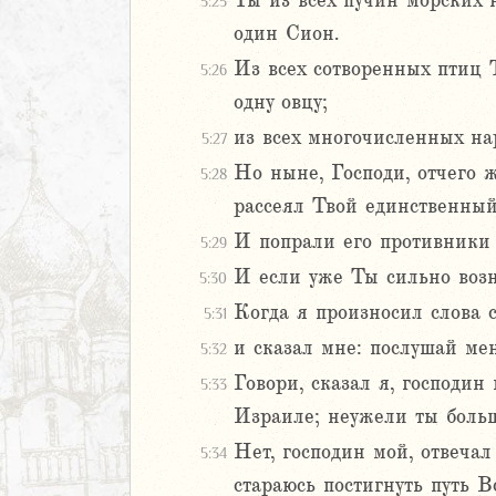
Ты из всех пучин морских 
5:25
один Сион.
м
Из всех сотворенных птиц 
5:26
ия
одну овцу;
из всех многочисленных на
5:27
я
ия
Но ныне, Господи, отчего 
5:28
ккавейская
рассеял Твой единственны
ккавейская
И попрали его противники 
5:29
ккавейская
И если уже Ты сильно возн
дры
5:30
Когда я произносил слова 
5:31
2
и сказал мне: послушай мен
5:32
3
Говори, сказал я, господин
5:33
4
Израиле; неужели ты больш
5
6
Нет, господин мой, отвечал
5:34
стараюсь постигнуть путь В