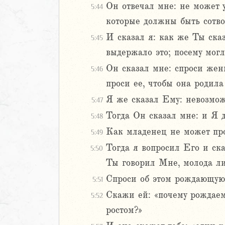
Он отвечал мне: не может у
5:44
которые должны быть сотво
И сказал я: как же Ты ска
5:45
выдержало это; посему мог
Он сказал мне: спроси жен
5:46
проси ее, чтобы она родила 
Я же сказал Ему: невозмож
5:47
Тогда Он сказал мне: и Я 
5:48
Как младенец не может про
5:49
Тогда я вопросил Его и ска
5:50
Ты говорил Мне, молода ли
Спроси об этом рождающую,
5:51
Скажи ей: «почему рождае
5:52
ростом?»