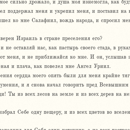
мое сильно дрожало, и душа моя изнемогла, как будт
л поддержал меня и укрепил меня, и поставил на н
ишел ко мне Салафиил, вождь народа, и спросил мен
вверен Израиль в стране преселения его?
и не оставляй нас, как пастырь своего стада, в рука
 от меня, и не приближайся ко мне. И он, услышав э
еная и плача, как повелел мне Ангел Уриил.
ния сердца моего опять были для меня крайне тяг
зумения, и я снова начал говорить пред Всевышним
ди! Ты из всех лесов на земле и из всех дерев на н
избрал Себе одну пещеру, и из всех цветов во всел