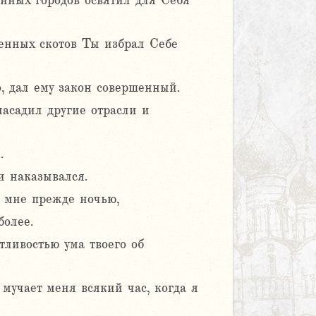
енных городов освятил для Себя
ренных скотов Ты избрал Себе
, дал ему закон совершенный.
асадил другие отрасли и
.
и наказывался.
о мне прежде ночью,
более.
тливостью ума твоего об
 мучает меня всякий час, когда я