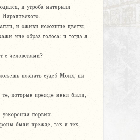
одился, и утроба матерняя
 Израильского.
капли, и оживи иссохшие цветы;
жи мне образ голоса: и тогда я
ет с человеками?
 можешь познать судеб Моих, ни
ь те, которые прежде меня были,
и ускорения первых.
орены были прежде, так и тех,