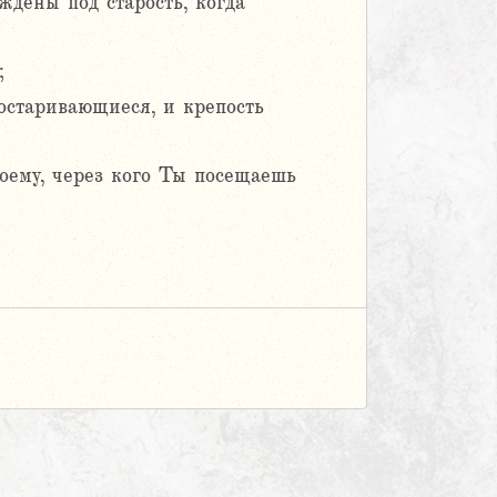
ждены под старость, когда
;
состаривающиеся, и крепость
оему, через кого Ты посещаешь