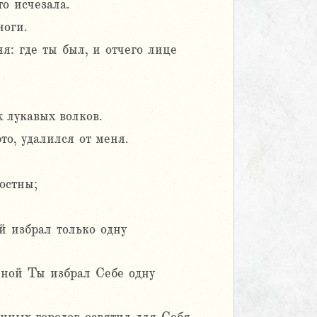
о исчезала.
оги.
я: где ты был, и отчего лице
х лукавых волков.
то, удалился от меня.
остны;
ей избрал только одну
енной Ты избрал Себе одну