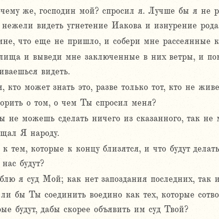
чему же, господин мой? спросил я. Лучше бы я не р
, нежели видеть угнетение Иакова и изнурение рода
мне, что еще не пришло, и собери мне рассеянные 
ища и выведи мне заключенные в них ветры, и пока
ливаешься видеть.
, кто может знать это, разве только тот, кто не жив
ворить о том, о чем Ты спросил меня?
ты не можешь сделать ничего из сказанного, так не
ещал Я народу.
 к тем, которые к концу близятся, и что будут делат
нас будут?
блю я суд Мой; как нет запоздания последних, так 
 ли бы Ты соединить воедино как тех, которые сотв
ые будут, дабы скорее объявить им суд Твой?