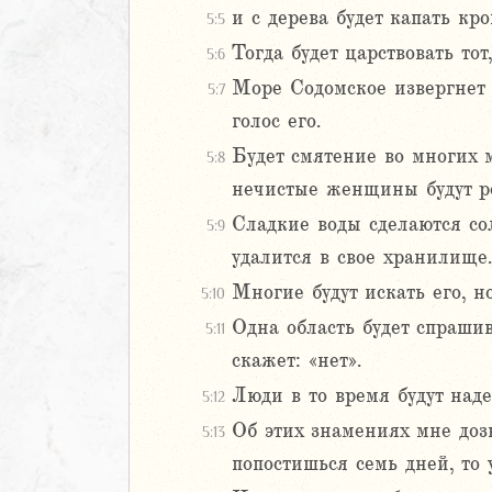
и с дерева будет капать кро
5:5
Навин
Тогда будет царствовать то
Израилевы
5:6
Море Содомское извергнет 
5:7
ств
голос его.
рств
Будет смятение во многих м
5:8
рств
нечистые женщины будут р
рств
ралипоменон
Сладкие воды сделаются сол
5:9
ралипоменон
удалится в свое хранилище.
Многие будут искать его, н
5:10
я
Одна область будет спраши
дры
5:11
скажет: «нет».
ь
Люди в то время будут надея
5:12
Об этих знамениях мне дозв
5:13
ирь
попостишься семь дней, то