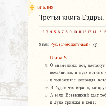
БИБЛИЯ
Третья книга Ездры,
1
2
3
4
5
6
7
8
9
10
11
12
13
14
15
1
Язык:
Рус. (Синодальный)
Глава 5
О знамениях: вот, настанут
5:1
восхи́щены, и путь истины 
ЗАВЕТ
и умножится неправда, кот
5:2
И будет, что страна, котор
5:3
А если Всевышний даст тебе
5:4
и луна трижды в день;
аконие