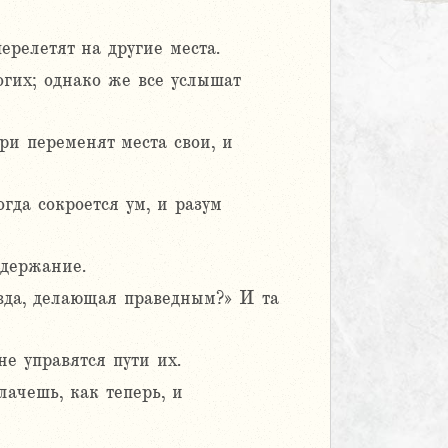
ерелетят на другие места.
огих; однако же все услышат
ери переменят места свои, и
гда сокроется ум, и разум
здержание.
авда, делающая праведным?» И та
не управятся пути их.
лачешь, как теперь, и