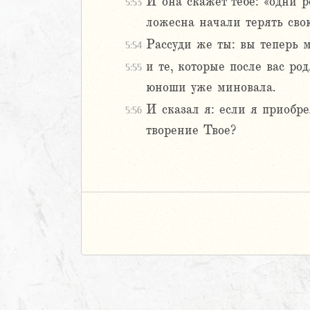
И она скажет тебе: «одни 
5:53
ложесна начали терять свою
Рассуди же ты: вы теперь 
5:54
и те, которые после вас ро
5:55
юноши уже миновала.
И сказал я: если я приобр
5:56
творение Твое?