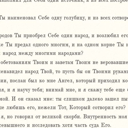
наполнил для Себя один источник, а из всех постро
Ты наименовал Себе одну голубицу, и из всех сотво
родов Ты приобрел Себе один народ, и возлюбил его
же Ты предал одного многим, и на одном корне Ты н
й народ между многими народами?
обетованиям Твоим и заветам Твоим не веровавшие
енавидел народ Твой, то пусть бы он Твоими рукам
сии, послан был ко мне Ангел, который приходил к
я, и я научу тебя; внимай мне, и я скажу тебе еще 
 мой. И он сказал мне: ты слишком далеко зашел пы
е любишь его, нежели Тот, Который сотворил его?
 я, но говорил от великой скорби. Внутренность моя
севышнего и исследовать хотя часть суда Его.