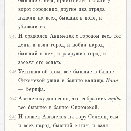
бывшие с ним, приступили и стали у
ворот городских, другие два отряда
напали на всех, бывших в поле, и
убивали их.
И сражался Авимелех с городом весь тот
9:45
день, и взял город, и побил народ,
бывший в нем, и разрушил город и
засеял его солью.
Услышав об этом, все бывшие в башне
9:46
Сихемской ушли в башню капища
Ваал
–
Верифа.
Авимелеху донесено, что собрались
туда
9:47
все бывшие в башне Сихемской.
И пошел Авимелех на гору Селмон, сам
9:48
и весь народ, бывший с ним, и взял