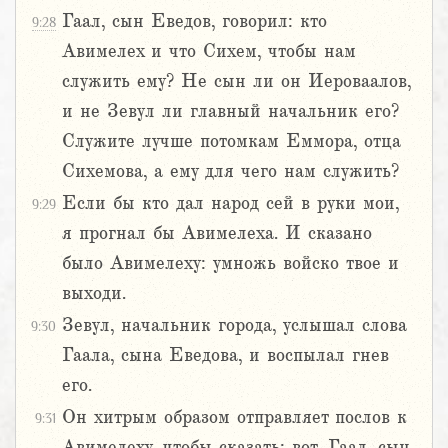
Гаал, сын Еведов, говорил: кто
9:28
Авимелех и что Сихем, чтобы нам
служить ему? Не сын ли он Иероваалов,
и не Зевул ли главный начальник его?
Служите лучше потомкам Еммора, отца
Сихемова, а ему для чего нам служить?
Если бы кто дал народ сей в руки мои,
9:29
я прогнал бы Авимелеха. И сказано
было Авимелеху: умножь войско твое и
выходи.
Зевул, начальник города, услышал слова
9:30
Гаала, сына Еведова, и воспылал гнев
его.
Он хитрым образом отправляет послов к
9:31
Авимелеху, чтобы сказать: вот, Гаал, сын