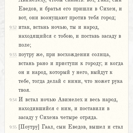
Еведов, и братья его пришли в Сихем, и
вот, они возмущают против тебя город;
итак, встань ночью, ты и народ,
9:32
находящийся с тобою, и поставь засаду в
поле;
поутру же, при восхождении солнца,
9:33
встань рано и приступи к городу; и когда
он и народ, который у него, выйдут к
тебе, тогда делай с ними, что может рука
твоя.
И встал ночью Авимелех и весь народ,
9:34
находившийся с ним, и поставили в
засаду у Сихема четыре отряда.
[Поутру] Гаал, сын Еведов, вышел и стал
9:35