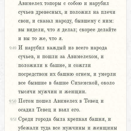
Авимелех топоры с собою и нарубил
сучьев древесных, и положил на плечи
свои, и сказал народу, бывшему с ним:
вы видели, что я делал; скорее делайте
и вы то же, что я.
И нарубил каждый из всего народа
9:49
сучьев, и пошли за Авимелехом, и
положили к башне, и сожгли
посредством их башню огнем, и умерли
все бывшие в башне Сихемской, около
тысячи мужчин и женщин.
Потом пошел Авимелех в Тевец и
9:50
осадил Тевец и взял его.
Среди города была крепкая башня, и
9:51
убежали туда все мужчины и женщины