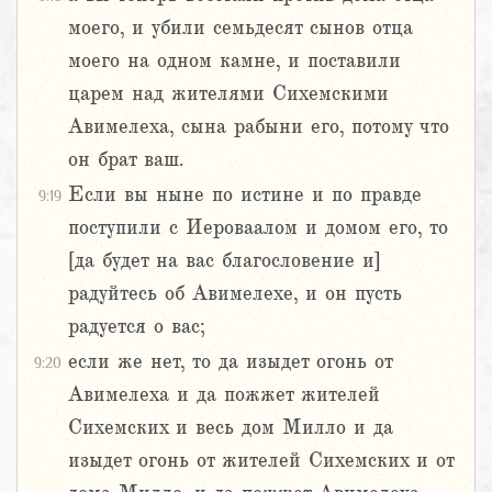
моего, и убили семьдесят сынов отца
моего на одном камне, и поставили
царем над жителями Сихемскими
Авимелеха, сына рабыни его, потому что
он брат ваш.
Если вы ныне по истине и по правде
9:19
поступили с Иероваалом и домом его, то
[да будет на вас благословение и]
радуйтесь об Авимелехе, и он пусть
радуется о вас;
если же нет, то да изыдет огонь от
9:20
Авимелеха и да пожжет жителей
Сихемских и весь дом Милло и да
изыдет огонь от жителей Сихемских и от