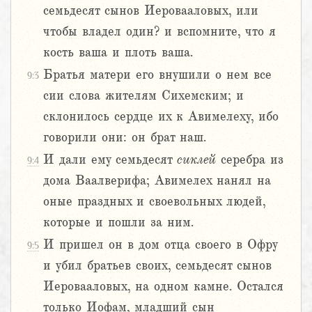
семьдесят сынов Иеровааловых, или
чтобы владел один? и вспомните, что я
кость ваша и плоть ваша.
Братья матери его внушили о нем все
9:3
сии слова жителям Сихемским; и
склонилось сердце их к Авимелеху, ибо
говорили они: он брат наш.
И дали ему семьдесят
сиклей
серебра из
9:4
дома Ваалверифа; Авимелех нанял на
оные праздных и своевольных людей,
которые и пошли за ним.
И пришел он в дом отца своего в Офру
9:5
и убил братьев своих, семьдесят сынов
Иеровааловых, на одном камне. Остался
только Иофам, младший сын