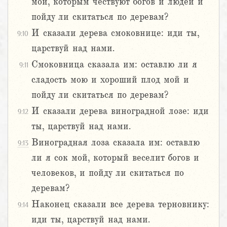
мой, которым чествуют богов и людей и
пойду ли скитаться по деревам?
И сказали дерева смоковнице: иди ты,
9:10
царствуй над нами.
Смоковница сказала им: оставлю ли я
9:11
сладость мою и хороший плод мой и
пойду ли скитаться по деревам?
И сказали дерева виноградной лозе: иди
9:12
ты, царствуй над нами.
Виноградная лоза сказала им: оставлю
9:13
ли я сок мой, который веселит богов и
человеков, и пойду ли скитаться по
деревам?
Наконец сказали все дерева терновнику:
9:14
иди ты, царствуй над нами.