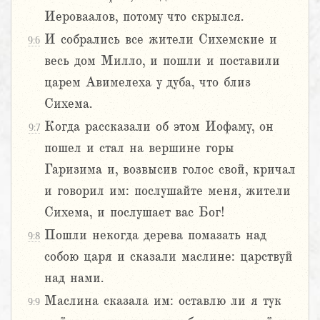
Иероваалов, потому что скрылся.
И собрались все жители Сихемские и
9:6
весь дом Милло, и пошли и поставили
царем Авимелеха у дуба, что близ
Сихема.
Когда рассказали об этом Иофаму, он
9:7
пошел и стал на вершине горы
Гаризима и, возвысив голос свой, кричал
и говорил им: послушайте меня, жители
Сихема, и послушает вас Бог!
Пошли некогда дерева помазать над
9:8
собою царя и сказали маслине: царствуй
над нами.
Маслина сказала им: оставлю ли я тук
9:9