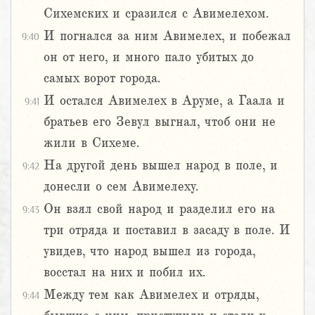
Сихемских и сразился с Авимелехом.
И погнался за ним Авимелех, и побежал
9:40
он от него, и много пало убитых до
самых ворот города.
И остался Авимелех в Аруме, а Гаала и
9:41
братьев его Зевул выгнал, чтоб они не
жили в Сихеме.
На другой день вышел народ в поле, и
9:42
донесли о сем Авимелеху.
Он взял свой народ и разделил его на
9:43
три отряда и поставил в засаду в поле. И
увидев, что народ вышел из города,
восстал на них и побил их.
Между тем как Авимелех и отряды,
9:44