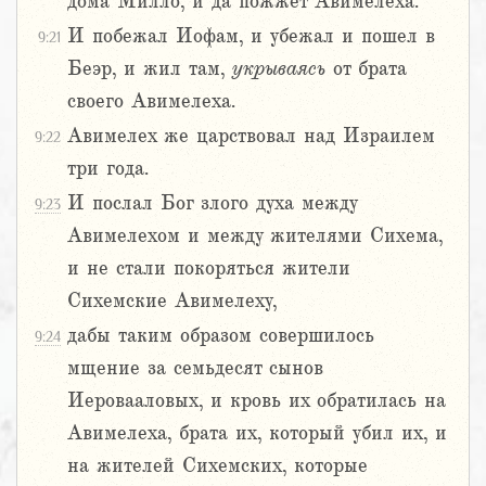
дома Милло, и да пожжет Авимелеха.
И побежал Иофам, и убежал и пошел в
9:21
Беэр, и жил там,
укрываясь
от брата
своего Авимелеха.
Авимелех же царствовал над Израилем
9:22
три года.
И послал Бог злого духа между
9:23
Авимелехом и между жителями Сихема,
и не стали покоряться жители
Сихемские Авимелеху,
дабы таким образом совершилось
9:24
мщение за семьдесят сынов
Иеровааловых, и кровь их обратилась на
Авимелеха, брата их, который убил их, и
на жителей Сихемских, которые