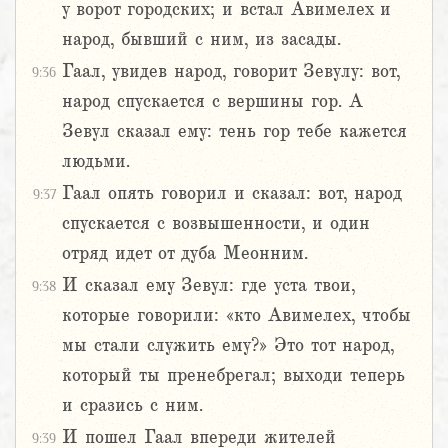
у ворот городских; и встал Авимелех и
народ, бывший с ним, из засады.
Гаал, увидев народ, говорит Зевулу: вот,
9:36
народ спускается с вершины гор. А
Зевул сказал ему: тень гор тебе кажется
людьми.
Гаал опять говорил и сказал: вот, народ
9:37
спускается с возвышенности, и один
отряд идет от дуба Меонним.
И сказал ему Зевул: где уста твои,
9:38
которые говорили: «кто Авимелех, чтобы
мы стали служить ему?» Это тот народ,
который ты пренебрегал; выходи теперь
и сразись с ним.
И пошел Гаал впереди жителей
9:39