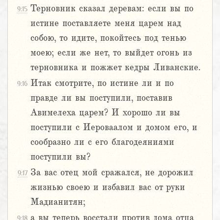
Терновник сказал деревам: если вы по
9:15
истине поставляете меня царем над
собою, то идите, покойтесь под тенью
моею; если же нет, то выйдет огонь из
терновника и пожжет кедры Ливанские.
Итак смотрите, по истине ли и по
9:16
правде ли вы поступили, поставив
Авимелеха царем? И хорошо ли вы
поступили с Иероваалом и домом его, и
сообразно ли с его благодеяниями
поступили вы?
За вас отец мой сражался, не дорожил
9:17
жизнью своею и избавил вас от руки
Мадианитян;
а вы теперь восстали против дома отца
9:18