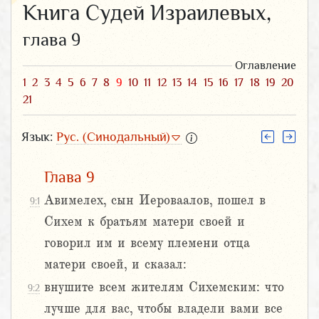
Книга Судей Израилевых,
глава 9
Оглавление
1
2
3
4
5
6
7
8
9
10
11
12
13
14
15
16
17
18
19
20
21
Язык:
Рус. (Синодальный)
Глава 9
Авимелех, сын Иероваалов, пошел в
9:1
Сихем к братьям матери своей и
говорил им и всему племени отца
матери своей, и сказал:
внушите всем жителям Сихемским: что
9:2
лучше для вас, чтобы владели вами все