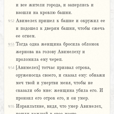
и все жители города, и заперлись и
взошли на кровлю башни.
Авимелех пришел к башне и окружил ее
9:52
и подошел к дверям башни, чтобы сжечь
ее огнем.
Тогда одна женщина бросила обломок
9:53
жернова на голову Авимелеху и
проломила ему череп.
[Авимелех] тотчас призвал отрока,
9:54
оруженосца своего, и сказал ему: обнажи
меч твой и умертви меня, чтобы не
сказали обо мне: женщина убила его. И
пронзил его отрок его, и он умер.
Израильтяне, видя, что умер Авимелех,
9:55
пошли каждый в свое место.