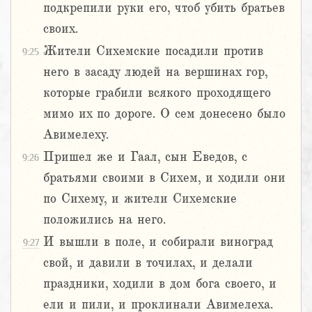
подкрепили руки его, чтоб убить братьев
своих.
Жители Сихемские посадили против
9:25
него в засаду людей на вершинах гор,
которые грабили всякого проходящего
мимо их по дороге. О сем донесено было
Авимелеху.
Пришел же и Гаал, сын Еведов, с
9:26
братьями своими в Сихем, и ходили они
по Сихему, и жители Сихемские
положились на него.
И вышли в поле, и собирали виноград
9:27
свой, и давили в точилах, и делали
праздники, ходили в дом бога своего, и
ели и пили, и проклинали Авимелеха.