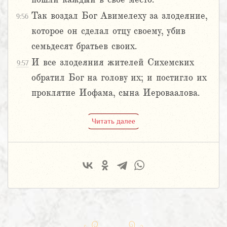
Так воздал Бог Авимелеху за злодеяние,
9:56
которое он сделал отцу своему, убив
семьдесят братьев своих.
И все злодеяния жителей Сихемских
9:57
обратил Бог на голову их; и постигло их
проклятие Иофама, сына Иероваалова.
Читать далее