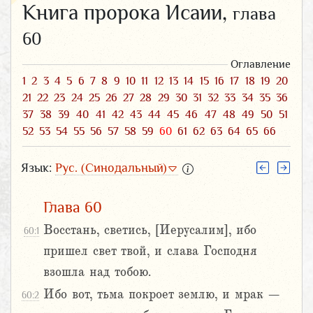
Книга пророка Исаии,
глава
60
Оглавление
1
2
3
4
5
6
7
8
9
10
11
12
13
14
15
16
17
18
19
20
21
22
23
24
25
26
27
28
29
30
31
32
33
34
35
36
37
38
39
40
41
42
43
44
45
46
47
48
49
50
51
52
53
54
55
56
57
58
59
60
61
62
63
64
65
66
Язык:
Рус. (Синодальный)
Глава 60
Восстань, светись, [Иерусалим], ибо
60:1
пришел свет твой, и слава Господня
взошла над тобою.
Ибо вот, тьма покроет землю, и мрак –
60:2