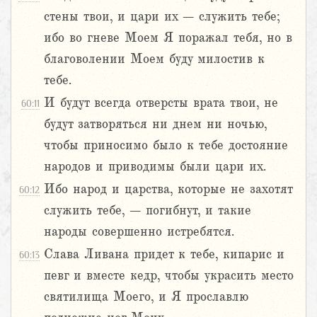
стены твои, и цари их – служить тебе;
ибо во гневе Моем Я поражал тебя, но в
благоволении Моем буду милостив к
тебе.
И будут всегда отверсты врата твои, не
60:11
будут затворяться ни днем ни ночью,
чтобы приносимо было к тебе достояние
народов и приводимы были цари их.
Ибо народ и царства, которые не захотят
60:12
служить тебе, – погибнут, и такие
народы совершенно истребятся.
Слава Ливана придет к тебе, кипарис и
60:13
певг и вместе кедр, чтобы украсить место
святилища Моего, и Я прославлю