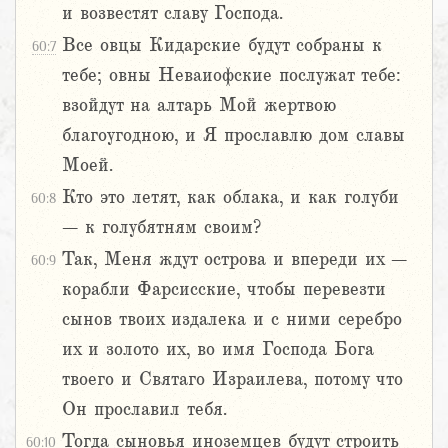
и возвестят славу Господа.
Все овцы Кидарские будут собраны к
60:7
тебе; овны Неваиофские послужат тебе:
взойдут на алтарь Мой жертвою
благоугодною, и Я прославлю дом славы
Моей.
Кто это летят, как облака, и как голуби
60:8
– к голубятням своим?
Так, Меня ждут острова и впереди их –
60:9
корабли Фарсисские, чтобы перевезти
сынов твоих издалека и с ними серебро
их и золото их, во имя Господа Бога
твоего и Святаго Израилева, потому что
Он прославил тебя.
Тогда сыновья иноземцев будут строить
60:10