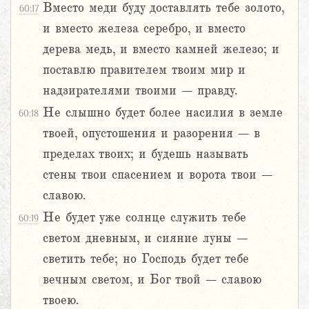
Вместо меди буду доставлять тебе золото,
60:17
и вместо железа серебро, и вместо
дерева медь, и вместо камней железо; и
поставлю правителем твоим мир и
надзирателями твоими – правду.
Не слышно будет более насилия в земле
60:18
твоей, опустошения и разорения – в
пределах твоих; и будешь называть
стены твои спасением и ворота твои –
славою.
Не будет уже солнце служить тебе
60:19
светом дневным, и сияние луны –
светить тебе; но Господь будет тебе
вечным светом, и Бог твой – славою
твоею.