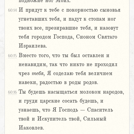
подножие ног Моих.
И придут к тебе с покорностью сыновья
60:14
угнетавших тебя, и падут к стопам ног
твоих все, презиравшие тебя, и назовут
тебя городом Господа, Сионом Святаго
Израилева.
Вместо того, что ты был оставлен и
60:15
ненавидим, так что никто не проходил
чрез
тебя,
Я соделаю тебя величием
навеки, радостью в роды родов.
Ты будешь насыщаться молоком народов,
60:16
и груди царские сосать будешь, и
узнаешь, что Я Господь – Спаситель
твой и Искупитель твой, Сильный
Иаковлев.