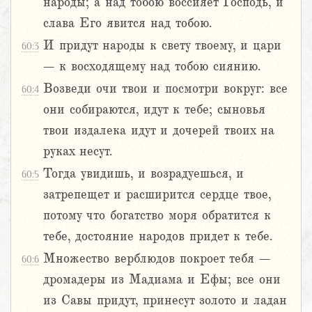
народы; а над тобою воссияет Господь, и
слава Его явится над тобою.
И придут народы к свету твоему, и цари
60:3
– к восходящему над тобою сиянию.
Возведи очи твои и посмотри вокруг: все
60:4
они собираются, идут к тебе; сыновья
твои издалека идут и дочерей твоих на
руках несут.
Тогда увидишь, и возрадуешься, и
60:5
затрепещет и расширится сердце твое,
потому что богатство моря обратится к
тебе, достояние народов придет к тебе.
Множество верблюдов покроет тебя –
60:6
дромадеры из Мадиама и Ефы; все они
из Савы придут, принесут золото и ладан