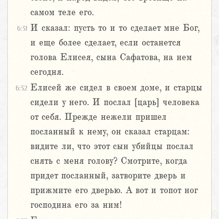
самом теле его.
И сказал: пусть то и то сделает мне Бог,
6:31
и еще более сделает, если останется
голова Елисея, сына Сафатова, на нем
сегодня.
Елисей же сидел в своем доме, и старцы
6:32
сидели у него. И послал [царь] человека
от себя. Прежде нежели пришел
посланный к нему, он сказал старцам:
видите ли, что этот сын убийцы послал
снять с меня голову? Смотрите, когда
придет посланный, затворите дверь и
прижмите его дверью. А вот и топот ног
господина его за ним!