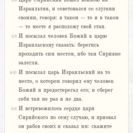
6:8
Израильтян, и советовался со слугами
своими, говоря: в таком – то и в таком
– то месте я расположу свой стан.
И посылал человек Божий к царю
6:9
Израильскому сказать: берегись
проходить сим местом, ибо там Сирияне
залегли.
И посылал царь Израильский на то
6:10
место, о котором говорил ему человек
Божий и предостерегал его; и сберег
себя там не раз и не два.
И встревожилось сердце царя
6:11
Сирийского по сему случаю, и призвал
он рабов своих и сказал им: скажите