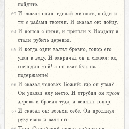
пойдите.
И сказал один: сделай милость, пойди и
6:3
ты с рабами твоими. И сказал он: пойду.
И пошел с ними, и пришли к Иордану и
6:4
стали рубить деревья.
И когда один валил бревно, топор его
6:5
упал в воду. И закричал он и сказал: ах,
господин мой! а он взят был на
подержание!
И сказал человек Божий: где он упал?
6:6
Он указал ему место. И отрубил он
кусок
дерева и бросил туда, и всплыл топор.
И сказал он: возьми себе. Он протянул
6:7
руку свою и взял его.
Царь Сирийский пошел войною на