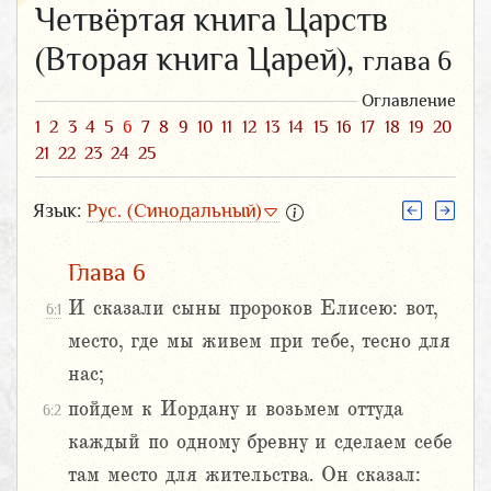
Четвёртая книга Царств
(Вторая книга Царей),
глава 6
Оглавление
1
2
3
4
5
6
7
8
9
10
11
12
13
14
15
16
17
18
19
20
21
22
23
24
25
Язык:
Рус. (Синодальный)
Глава 6
И сказали сыны пророков Елисею: вот,
6:1
место, где мы живем при тебе, тесно для
нас;
пойдем к Иордану и возьмем оттуда
6:2
каждый по одному бревну и сделаем себе
там место для жительства. Он сказал: