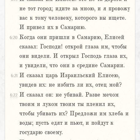
не тот город; идите за мною, и я провожу
вас к тому человеку, которого вы ищете.
И привел их в Самарию.
Когда они пришли в Самарию, Елисей
6:20
сказал: Господи! открой глаза им, чтобы
они видели. И открыл Господь глаза их,
и увидели, что они в средине Самарии.
И сказал царь Израильский Елисею,
6:21
увидев их: не избить ли их, отец мой?
И сказал он: не убивай. Разве мечом
6:22
твоим и луком твоим ты пленил их,
чтобы убивать их? Предложи им хлеба и
воды; пусть едят и пьют, и пойдут к
государю своему.