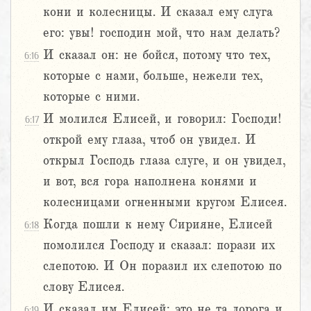
кони и колесницы. И сказал ему слуга
его: увы! господин мой, что нам делать?
И сказал он: не бойся, потому что тех,
6:16
которые с нами, больше, нежели тех,
которые с ними.
И молился Елисей, и говорил: Господи!
6:17
открой ему глаза, чтоб он увидел. И
открыл Господь глаза слуге, и он увидел,
и вот, вся гора наполнена конями и
колесницами огненными кругом Елисея.
Когда пошли к нему Сирияне, Елисей
6:18
помолился Господу и сказал: порази их
слепотою. И Он поразил их слепотою по
слову Елисея.
И сказал им Елисей: это не та дорога и
6:19