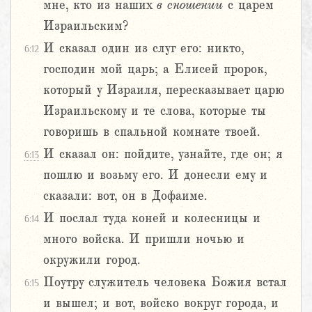
мне, кто из наших
в
сношении
с царем
Израильским?
И сказал один из слуг его: никто,
6:12
господин мой царь; а Елисей пророк,
который у Израиля, пересказывает царю
Израильскому и те слова, которые ты
говоришь в спальной комнате твоей.
И сказал он: пойдите, узнайте, где он; я
6:13
пошлю и возьму его. И донесли ему и
сказали: вот, он в Дофаиме.
И послал туда коней и колесницы и
6:14
много войска. И пришли ночью и
окружили город.
Поутру служитель человека Божия встал
6:15
и вышел; и вот, войско вокруг города, и