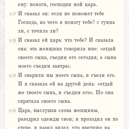
ему: помоги, господин мой царь.
И сказал он: если не поможет тебе
6:27
Господь, из чего я помогу тебе? с гумна
ли, с точила ли?
И сказал ей царь: что тебе? И сказала
6:28
она: эта женщина говорила мне: «отдай
своего сына, съедим его сегодня, а сына
моего съедим завтра».
И сварили мы моего сына, и съели его.
6:29
И я сказала ей на другой день: «отдай
же твоего сына, и съедим его». Но она
спрятала своего сына.
Царь, выслушав слова женщины,
6:30
разодрал одежды свои; и проходил он по
стене, и народ видел, что вретище на