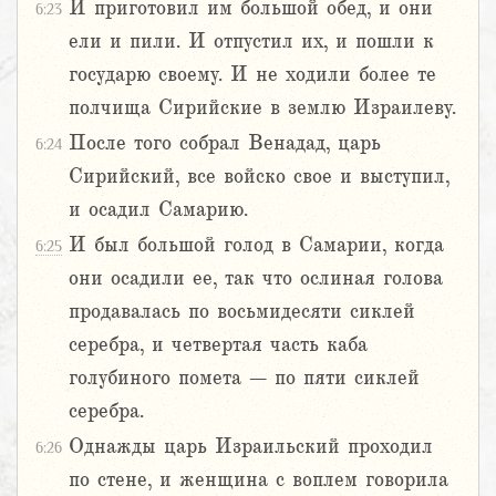
И приготовил им большой обед, и они
6:23
ели и пили. И отпустил их, и пошли к
государю своему. И не ходили более те
полчища Сирийские в землю Израилеву.
После того собрал Венадад, царь
6:24
Сирийский, все войско свое и выступил,
и осадил Самарию.
И был большой голод в Самарии, когда
6:25
они осадили ее, так что ослиная голова
продавалась по восьмидесяти сиклей
серебра, и четвертая часть каба
голубиного помета – по пяти сиклей
серебра.
Однажды царь Израильский проходил
6:26
по стене, и женщина с воплем говорила