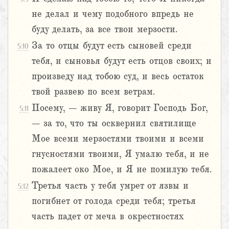
не делал и чему подобного впредь не
буду делать, за все твои мерзости.
За то отцы будут есть сыновей среди
5:10
тебя, и сыновья будут есть отцов своих; и
произведу над тобою суд, и весь остаток
твой развею по всем ветрам.
Посему, – живу Я, говорит Господь Бог,
5:11
– за то, что ты осквернил святилище
Мое всеми мерзостями твоими и всеми
гнусностями твоими, Я умалю тебя, и не
пожалеет око Мое, и Я не помилую тебя.
Третья часть у тебя умрет от язвы и
5:12
погибнет от голода среди тебя; третья
часть падет от меча в окрестностях