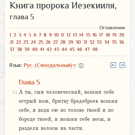
Книга пророка Иезекииля,
глава 5
Оглавление
1
2
3
4
5
6
7
8
9
10
11
12
13
14
15
16
17
18
19
20
21
22
23
24
25
26
27
28
29
30
31
32
33
34
35
36
37
38
39
40
41
42
43
44
45
46
47
48
Язык:
Рус. (Синодальный)
Глава 5
А ты, сын человеческий, возьми себе
5:1
острый нож, бритву брадобреев возьми
себе, и води ею по голове твоей и по
бороде твоей, и возьми себе весы, и
раздели волосы на части.