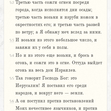
Третью часть сожги огнем посреди
5:2
города, когда исполнятся дни осады;
третью часть возьми и изруби ножом в
окрестностях его; и третью часть развей
по ветру; а Я обнажу меч вслед за ними.
И возьми из этого небольшое число, и
5:3
завяжи их у себя в полы.
Но и из этого еще возьми, и брось в
5:4
огонь, и сожги это в огне. Оттуда выйдет
огонь на весь дом Израилев.
Так говорит Господь Бог: это
5:5
Иерусалим! Я поставил его среди
народов, и вокруг него – земли.
А он поступил против постановлений
5:6
Моих нечестивее язычников, и против