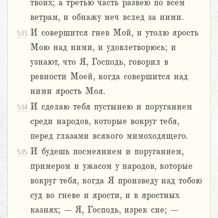
твоих; а третью часть развею по всем
ветрам, и обнажу меч вслед за ними.
И совершится гнев Мой, и утолю ярость
5:13
Мою над ними, и удовлетворюсь; и
узнают, что Я, Господь, говорил в
ревности Моей, когда совершится над
ними ярость Моя.
И сделаю тебя пустынею и поруганием
5:14
среди народов, которые вокруг тебя,
перед глазами всякого мимоходящего.
И будешь посмеянием и поруганием,
5:15
примером и ужасом у народов, которые
вокруг тебя, когда Я произведу над тобою
суд во гневе и ярости, и в яростных
казнях; – Я, Господь, изрек сие; –