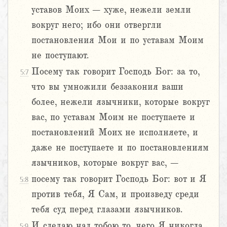
уставов Моих – хуже, нежели земли
вокруг него; ибо они отвергли
постановления Мои и по уставам Моим
не поступают.
Посему так говорит Господь Бог: за то,
5:7
что вы умножили беззакония ваши
более, нежели язычники, которые вокруг
вас, по уставам Моим не поступаете и
постановлений Моих не исполняете, и
даже не поступаете и по постановлениям
язычников, которые вокруг вас, –
посему так говорит Господь Бог: вот и Я
5:8
против тебя, Я Сам, и произведу среди
тебя суд перед глазами язычников.
И сделаю над тобою то, чего Я никогда
5:9