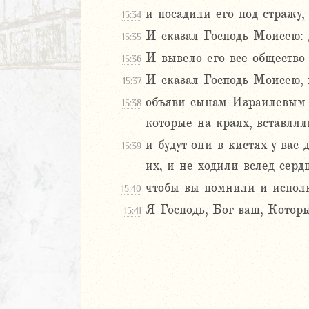
и посадили его под стражу,
15:34
иаст
И сказал Господь Моисею: д
Песней
15:35
рость
И вывело его все общество 
15:36
а
И сказал Господь Моисею, 
15:37
объяви сынам Израилевым и
15:38
которые на краях, вставлял
ия
еремии
и будут они в кистях у вас
15:39
ие Иеремии
их, и не ходили вслед серд
чтобы вы помнили и испол
15:40
иль
Я Господь, Бог ваш, Котор
л
15:41