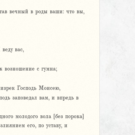
став вечный в роды ваши: что вы,
веду вас,
ак возношение с гумна;
 изрек Господь Моисею,
подь заповедал вам, и впредь в
дного молодого вола [без порока]
лиянием его, по уставу, и