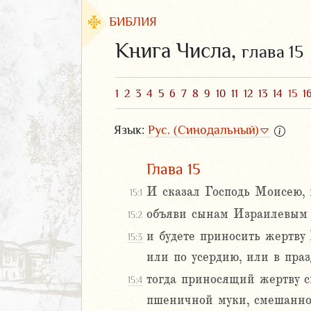
БИБЛИЯ
Книга Числа,
глава 15
1
2
3
4
5
6
7
8
9
10
11
12
13
14
15
1
Язык:
Рус. (Синодальный)
Глава 15
И сказал Господь Моисею, 
15:1
объяви сынам Израилевым и
15:2
ЗАВЕТ
и будете приносить жертву 
15:3
или по усердию, или в пра
тогда приносящий жертву с
15:4
пшеничной муки, смешанной