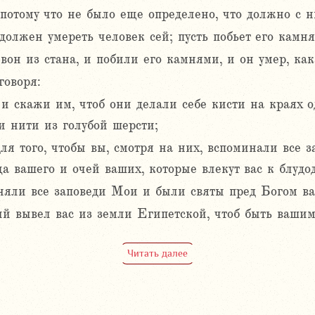
 потому что не было еще определено, что должно с н
олжен умереть человек сей; пусть побьет его камня
вон из стана, и побили его камнями, и он умер, ка
говоря:
 скажи им, чтоб они делали себе кисти на краях од
и нити из голубой шерсти;
 для того, чтобы вы, смотря на них, вспоминали все 
ца вашего и очей ваших, которые влекут вас к блудод
няли все заповеди Мои и были святы пред Богом в
ый вывел вас из земли Египетской, чтоб быть вашим
Читать далее