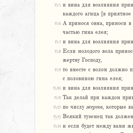
и вина для возлияния прин
15:5
2
каждого агнца [в приятное 
3
4
А принося овна, приноси в
15:6
5
частью гина елея;
6
и вина для возлияния прин
15:7
Если молодого вола принос
8
15:8
9
жертву Господу,
0
то вместе с волом должно 
15:9
1
с половиною гина елея;
2
и вина для возлияния прино
3
15:10
4
Так делай при каждом прин
15:11
5
по числу
жертв,
которые вы
15:12
6
Всякий туземец так должен 
15:13
7
8
и если будет между вами ж
15:14