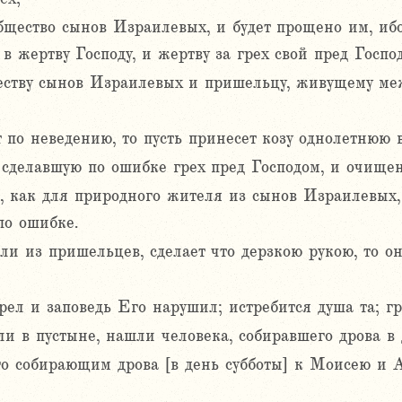
бщество сынов Израилевых, и будет прощено им, ибо
 жертву Господу, и жертву за грех свой пред Господ
еству сынов Израилевых и пришельцу, живущему меж
по неведению, то пусть принесет козу однолетнюю в
сделавшую по ошибке грех пред Господом, и очищена
ас, как для природного жителя из сынов Израилевых
 по ошибке.
ли из пришельцев, сделает что дерзкою рукою, то он
рел и заповедь Его нарушил; истребится душа та; гр
 в пустыне, нашли человека, собиравшего дрова в 
о собирающим дрова [в день субботы] к Моисею и А