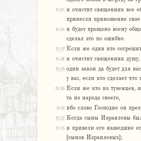
аконие
Навин
и очистит священник все о
15:25
Израилевы
принесли приношение свое в
и будет прощено всему общ
15:26
ств
сделал это по ошибке.
рств
рств
Если же один кто согрешит 
15:27
рств
и очистит священник душу, 
15:28
ралипоменон
один закон да будет для в
15:29
ралипоменон
у вас, если кто сделает что
я
Если же кто из туземцев, и
15:30
дры
та из народа своего,
ибо слово Господне он през
15:31
ь
Когда сыны Израилевы были
15:32
ирь
и привели его нашедшие ег
15:33
[сынов Израилевых];