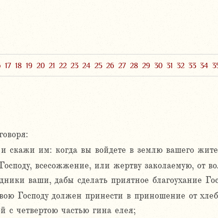
6
17
18
19
20
21
22
23
24
25
26
27
28
29
30
31
32
33
34
3
говоря:
 скажи им: когда вы войдете в землю вашего жител
Господу, всесожжение, или жертву заколаемую, от во
здники ваши, дабы сделать приятное благоухание Го
вою Господу должен принести в приношение от хлеба
 с четвертою частью гина елея;