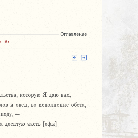
Оглавление
5
36
ьства, которую Я даю вам,
лов и овец, во исполнение обета,
споду, –
 десятую часть [ефы]