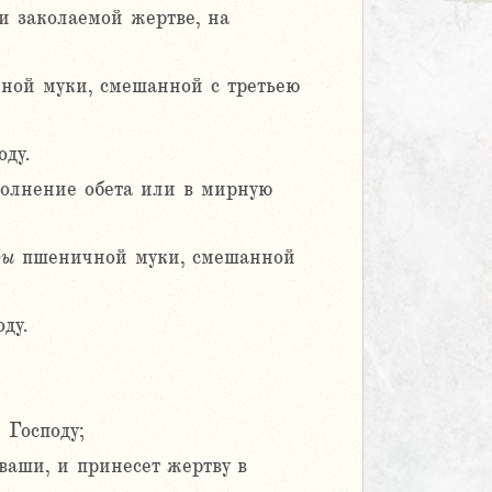
и заколаемой жертве, на
ой муки, смешанной с третьею
ду.
полнение обета или в мирную
фы
пшеничной муки, смешанной
ду.
 Господу;
ваши, и принесет жертву в