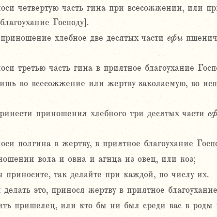
оси четвертую часть гина при всесожжении, или пр
благоухание Господу].
 приношение хлебное две десятых части
ефы
пшеничн
оси третью часть гина в приятное благоухание Госпо
ишь во всесожжение или жертву заколаемую, во ис
принести приношения хлебного три десятых части
е
си полгина в жертву, в приятное благоухание Госпо
ошении вола и овна и агнца из овец, или коз;
 приносите, так делайте при каждой, по числу их.
делать это, принося жертву в приятное благоухание
ить пришелец, или кто бы ни был среди вас в роды 