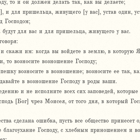
ду, то и он должен делать так, как вы делаете;
], и для пришельца, живущего [у вас], устав один, у
д Господом;
 будут для вас и для пришельца, живущего у вас.
говоря:
 скажи им: когда вы войдете в землю, в которую Я 
ли, то возносите возношение Господу;
епешку возносите в возношение; возносите ее так, к
тдавайте в возношение Господу в роды ваши.
едению и не исполните всех сих заповедей, которые
сподь [Бог] чрез Моисея, от того дня, в который Гос
ества сделана ошибка, пусть все общество принесет о
 благоухание Господу, с хлебным приношением и воз
ех;