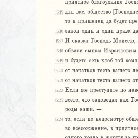
9
приятное благоухание Госпо
20
для вас, общество [Господне
15:15
1
то и пришелец да будет пре
22
закон один и одни права да
23
15:16
24
И сказал Господь Моисею, 
15:17
25
объяви сынам Израилевым и
15:18
26
и будете есть хлеб той зем
15:19
27
28
от начатков теста вашего л
15:20
29
от начатков теста вашего о
15:21
30
Если же преступите по нев
15:22
1
всего, что заповедал вам Го
32
15:23
33
роды ваши, –
34
то, если по недосмотру общ
15:24
35
во всесожжение, в приятное
36
одного козла в жертву за гр