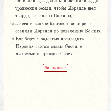
понизились, а долины наполнились, для
уравнения земли, чтобы Израиль шел
твердо, со славою Божиею,
а леса и всякое благовонное дерево
5:8
осеняли Израиля по повелению Божию.
Бог будет с радостью предводить
5:9
Израиля светом славы Своей, с
милостью и правдою Своею.
Читать далее