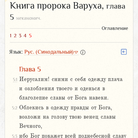
Книга пророка Варуха,
глава
5
неканонич.
Оглавление
1
2
3
4
5
Язык:
Рус. (Синодальный)
Глава 5
Иерусалим! сними с себя одежду плача
5:1
и озлобления твоего и оденься в
благолепие славы от Бога навеки.
Облекись в одежду правды от Бога,
5:2
возложи на голову твою венец славы
Вечного,
ибо Бог покажет всей поднебесной славу
5:3