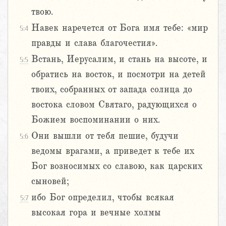
твою.
Навек наречется от Бога имя тебе: «мир
5:4
правды и слава благочестия».
Встань, Иерусалим, и стань на высоте, и
5:5
обратись на восток, и посмотри на детей
твоих, собранных от запада солнца до
востока словом Святаго, радующихся о
Божием воспоминании о них.
Они вышли от тебя пешие, будучи
5:6
ведомы врагами, а приведет к тебе их
Бог возносимых со славою, как царских
сыновей;
ибо Бог определил, чтобы всякая
5:7
высокая гора и вечные холмы