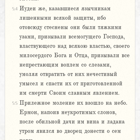
Иудеи же, казавшиеся язычникам
5:4
лишенными всякой защиты, ибо
отовсюду стеснены они были тяжкими
узами, призывали всемогущего Господа,
властвующего над всякою властью, своего
милосердого Бога и Отца, призывали все
непрестающим воплем со слезами,
умоляя отвратить от них нечестивый
умысел и спасти их от приготовленной
им смерти Своим славным явлением.
Прилежное моление их взошло на небо.
5:5
Ермон, напоив неукротимых слонов,
после обильной дачи им вина и ладана
утром явился во дворец донести о сем