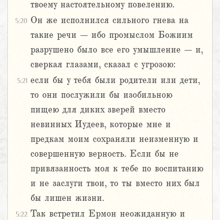
твоему настоятельному повелению.
Он же исполнился сильного гнева на
5:20
такие речи – ибо промыслом Божиим
разрушено было все его умышление – и,
сверкая глазами, сказал с угрозою:
если бы у тебя были родители или дети,
5:21
то они послужили бы изобильною
пищею для диких зверей вместо
невинных Иудеев, которые мне и
предкам моим сохраняли неизменную и
совершенную верность. Если бы не
привязанность моя к тебе по воспитанию
и не заслуги твои, то ты вместо них был
бы лишен жизни.
Так встретил Ермон неожиданную и
5:22