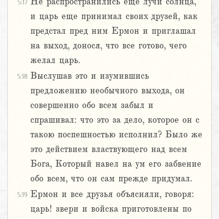
Не распространились еще лучи солнца,
5:17
и царь еще принимал своих друзей, как
предстал пред ним Ермон и приглашал
на выход, донося, что все готово, чего
желал царь.
Выслушав это и изумившись
5:18
предложению необычного выхода, он
совершенно обо всем забыл и
спрашивал: что это за дело, которое он с
такою поспешностью исполнил? Было же
это действием властвующего над всем
Бога, Который навел на ум его забвение
обо всем, что он сам прежде придумал.
Ермон и все друзья объясняли, говоря:
5:19
царь! звери и войска приготовлены по