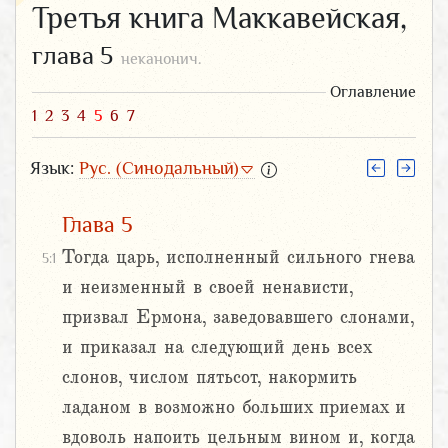
Третья книга Маккавейская,
глава 5
неканонич.
Оглавление
1
2
3
4
5
6
7
Язык:
Рус. (Синодальный)
Глава 5
Тогда царь, исполненный сильного гнева
5:1
и неизменный в своей ненависти,
призвал Ермона, заведовавшего слонами,
и приказал на следующий день всех
слонов, числом пятьсот, накормить
ладаном в возможно больших приемах и
вдоволь напоить цельным вином и, когда