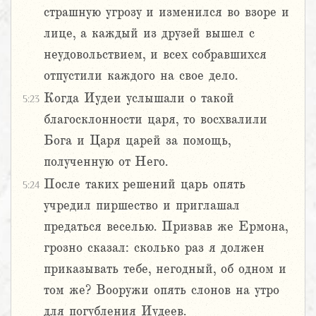
страшную угрозу и изменился во взоре и
лице, а каждый из друзей вышел с
неудовольствием, и всех собравшихся
отпустили каждого на свое дело.
Когда Иудеи услышали о такой
5:23
благосклонности царя, то восхвалили
Бога и Царя царей за помощь,
полученную от Него.
После таких решений царь опять
5:24
учредил пиршество и приглашал
предаться веселью. Призвав же Ермона,
грозно сказал: сколько раз я должен
приказывать тебе, негодный, об одном и
том же? Вооружи опять слонов на утро
для погубления Иудеев.