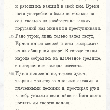
и разошлись каждый в свой дом. Время
ночи употреблено было не столько на
сон, сколько на изобретение всяких
поруганий над мнимыми преступниками.
Рано утром, лишь только запел петух,
5:15
Ермон вывел зверей и стал раздражать
их на обширном дворе. В городе толпы
народа собрались на плачевное зрелище,
с нетерпением ожидая рассвета.
Иудеи непрестанно, томясь духом,
5:16
творили молитву со многими слезами и
плачевными песнями и, простирая руки
к небу, умоляли величайшего Бога опять
послать им скорую помощь.