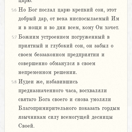
царю.
Но Бог послал царю крепкий сон, этот
5:6
добрый дар, от века ниспосылаемый Им
и в нощи и во дни всем, кому Он хочет.
Божиим устроением погруженный в
5:7
приятный и глубокий сон, он забыл о
своем беззаконном предприятии и
совершенно обманулся в своем
непременном решении.
Иудеи же, избавившись
5:8
предназначенного часа, восхваляли
святаго Бога своего и снова умоляли
Благопримирительного показать гордым
язычникам силу всемогущей десницы
Своей.