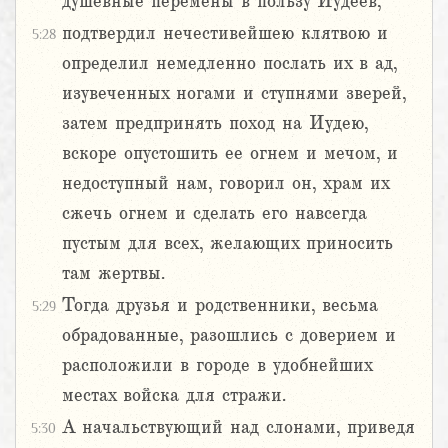
душевные перемены в пользу Иудеев,
подтвердил нечестивейшею клятвою и
5:28
определил немедленно послать их в ад,
изувеченных ногами и ступнями зверей,
затем предпринять поход на Иудею,
вскоре опустошить ее огнем и мечом, и
недоступный нам, говорил он, храм их
сжечь огнем и сделать его навсегда
пустым для всех, желающих приносить
там жертвы.
Тогда друзья и родственники, весьма
5:29
обрадованные, разошлись с доверием и
расположили в городе в удобнейших
местах войска для стражи.
А начальствующий над слонами, приведя
5:30