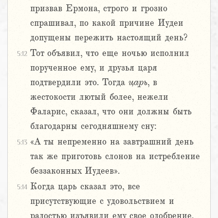
призвав Ермона, строго и грозно
спрашивал, по какой причине Иудеи
допущены пережить настоящий день?
Тот объявил, что еще ночью исполнил
5:12
порученное ему, и друзья царя
подтвердили это. Тогда
царь
, в
жестокости лютый более, нежели
Фаларис, сказал, что они должны быть
благодарны сегодняшнему сну:
«А ты непременно на завтрашний день
5:13
так же приготовь слонов на истребление
беззаконных Иудеев».
Когда царь сказал это, все
5:14
присутствующие с удовольствием и
радостью изъявили ему свое одобрение,