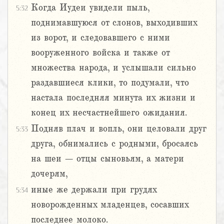
Когда Иудеи увидели пыль,
5:32
поднимавшуюся от слонов, выходивших
из ворот, и следовавшего с ними
вооруженного войска и также от
множества народа, и услышали сильно
раздавшиеся клики, то подумали, что
настала последняя минута их жизни и
конец их несчастнейшего ожидания.
Подняв плач и вопль, они целовали друг
5:33
друга, обнимались с родными, бросаясь
на шеи – отцы сыновьям, а матери
дочерям,
иные же держали при грудях
5:34
новорожденных младенцев, сосавших
последнее молоко.