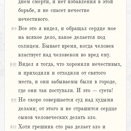
днем смерти, и нет избавления в этой
борьбе, и не спасет нечестие
нечестивого.
Все это я видел, и обращал сердце мое
8:9
на всякое дело, какое делается под
солнцем. Бывает время, когда человек
властвует над человеком во вред ему.
Видел я тогда, что хоронили нечестивых,
8:10
и приходили и отходили от святого
места, и они забываемы были в городе,
где они так поступали. И это – суета!
Не скоро совершается суд над худыми
8:11
делами; от этого и не страшится сердце
сынов человеческих делать зло.
Хотя грешник сто раз делает зло и
8:12