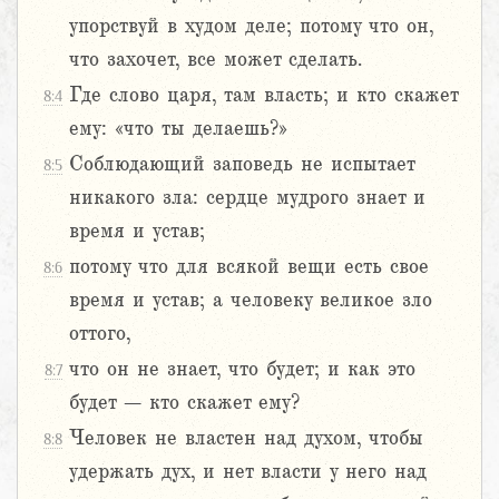
упорствуй в худом деле; потому что он,
что захочет, все может сделать.
Где слово царя, там власть; и кто скажет
8:4
ему: «что ты делаешь?»
Соблюдающий заповедь не испытает
8:5
никакого зла: сердце мудрого знает и
время и устав;
потому что для всякой вещи есть свое
8:6
время и устав; а человеку великое зло
оттого,
что он не знает, что будет; и как это
8:7
будет – кто скажет ему?
Человек не властен над духом, чтобы
8:8
удержать дух, и нет власти у него над