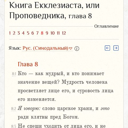
Книга Екклезиаста, или
Проповедника,
глава 8
Оглавление
1
2
3
4
5
6
7
8
9
10
11
12
Язык:
Рус. (Синодальный)
Глава 8
Кто – как мудрый, и кто понимает
8:1
значение вещей? Мудрость человека
просветляет лице его, и суровость лица
его изменяется.
Я
говорю:
слово царское храни, и
это
8:2
ради клятвы пред Богом.
Не спеши уходить от лица его, и не
8:3