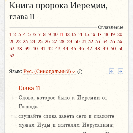
Книга пророка Иеремии,
глава 11
Оглавление
1
2
3
4
5
6
7
8
9
10
11
12
13
14
15
16
17
18
19
20
21
22
23
24
25
26
27
28
29
30
31
32
33
34
35
36
37
38
39
40
41
42
43
44
45
46
47
48
49
50
51
52
Язык:
Рус. (Синодальный)
Глава 11
Слово, которое было к Иеремии от
11:1
Господа:
слушайте слова завета сего и скажите
11:2
мужам Иуды и жителям Иерусалима;