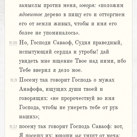
замыслы против меня,
говоря:
«положим
ядовитое
дерево в пищу его и отторгнем
его от земли живых, чтобы и имя его
более не упоминалось».
Но, Господи Саваоф, Судия праведный,
11:20
испытующий сердца и утробы! дай
увидеть мне мщение Твое над ними, ибо
Тебе вверил я дело мое.
Посему так говорит Господь о мужах
11:21
Анафофа, ищущих души твоей и
говорящих: «не пророчествуй во имя
Господа, чтобы не умереть тебе от рук
наших»;
посему так говорит Господь Саваоф: вот,
11:22
Я посещу их: юноши
их
умрут от меча;