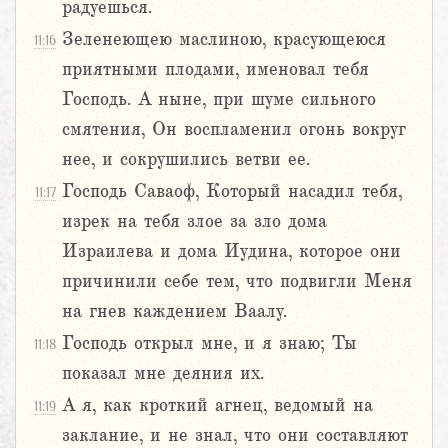
радуешься.
Зеленеющею маслиною, красующеюся
11:16
приятными плодами, именовал тебя
Господь. А ныне, при шуме сильного
смятения, Он воспламенил огонь вокруг
нее, и сокрушились ветви ее.
Господь Саваоф, Который насадил тебя,
11:17
изрек на тебя злое за зло дома
Израилева и дома Иудина, которое они
причинили себе тем, что подвигли Меня
на гнев каждением Ваалу.
Господь открыл мне, и я знаю; Ты
11:18
показал мне деяния их.
А я, как кроткий агнец, ведомый на
11:19
заклание, и не знал, что они составляют