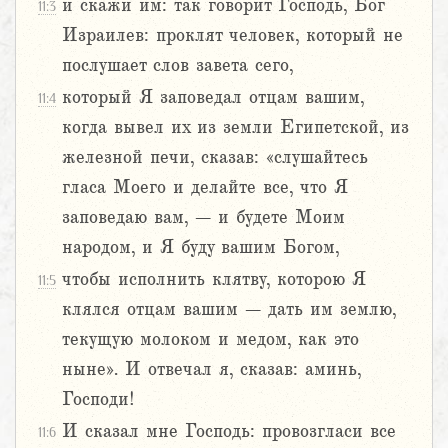
и скажи им: так говорит Господь, Бог
11:3
Израилев: проклят человек, который не
послушает слов завета сего,
который Я заповедал отцам вашим,
11:4
когда вывел их из земли Египетской, из
железной печи, сказав: «слушайтесь
гласа Моего и делайте все, что Я
заповедаю вам, – и будете Моим
народом, и Я буду вашим Богом,
чтобы исполнить клятву, которою Я
11:5
клялся отцам вашим – дать им землю,
текущую молоком и медом, как это
ныне». И отвечал я, сказав: аминь,
Господи!
И сказал мне Господь: провозгласи все
11:6