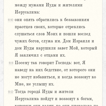
между мужами Иуды и жителями
Иерусалима:
они опять обратились к беззакониям
11:10
праотцев своих, которые отреклись
слушаться слов Моих и пошли вослед
чужих богов, служа им. Дом Израиля и
дом Иуды нарушили завет Мой, который
Я заключил с отцами их.
Посему так говорит Господь: вот, Я
11:11
наведу на них бедствие, от которого они
не могут избавиться, и когда воззовут ко
Мне, не услышу их.
Тогда города́ Иуды и жители
11:12
Иерусалима пойдут и воззовут к богам,
которым они кадят; но они нисколько не