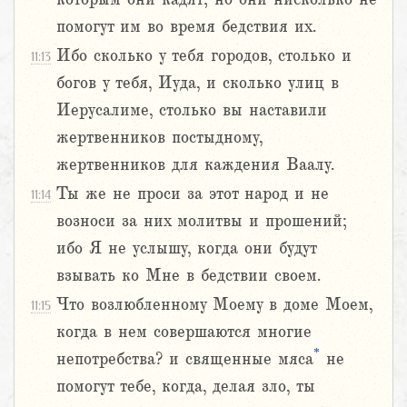
помогут им во время бедствия их.
Ибо сколько у тебя городов, столько и
11:13
богов у тебя, Иуда, и сколько улиц в
Иерусалиме, столько вы наставили
жертвенников постыдному,
жертвенников для каждения Ваалу.
Ты же не проси за этот народ и не
11:14
возноси за них молитвы и прошений;
ибо Я не услышу, когда они будут
взывать ко Мне в бедствии своем.
Что возлюбленному Моему в доме Моем,
11:15
когда в нем совершаются многие
*
непотребства? и священные мяса
не
помогут тебе, когда, делая зло, ты