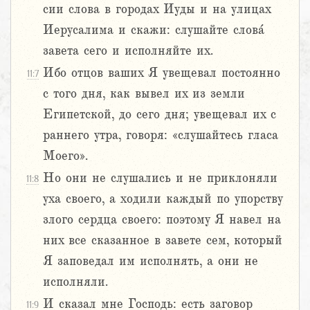
сии слова в городах Иуды и на улицах
Иерусалима и скажи: слушайте слова́
завета сего и исполняйте их.
Ибо отцов ваших Я увещевал постоянно
11:7
с того дня, как вывел их из земли
Египетской, до сего дня; увещевал их с
раннего утра, говоря: «слушайтесь гласа
Моего».
Но они не слушались и не приклоняли
11:8
уха своего, а ходили каждый по упорству
злого сердца своего: поэтому Я навел на
них все сказанное в завете сем, который
Я заповедал им исполнять, а они не
исполняли.
И сказал мне Господь: есть заговор
11:9