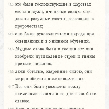
это были господствующие в царствах
44:3
своих и мужи, именитые силою; они
давали разумные советы, возвещали в
пророчествах;
они были руководителями народа при
44:4
совещаниях и в книжном обучении.
Мудрые слова были в учении их; они
44:5
изобрели музыкальные строи и гимны
предали писанию;
люди богатые, одаренные силою, они
44:6
мирно обитали в жилищах своих.
Все они были уважаемы между
44:7
племенами своими и во дни свои были
славою.
Есть между ними такие, которые