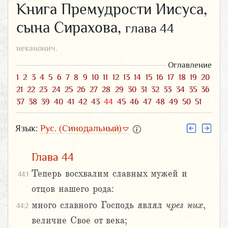
Книга Премудрости Иисуса,
сына Сирахова,
глава 44
неканонич.
Оглавление
1
2
3
4
5
6
7
8
9
10
11
12
13
14
15
16
17
18
19
20
21
22
23
24
25
26
27
28
29
30
31
32
33
34
35
36
37
38
39
40
41
42
43
44
45
46
47
48
49
50
51
Язык:
Рус. (Синодальный)
Глава 44
Теперь восхвалим славных мужей и
44:1
отцов нашего рода:
много славного Господь являл
чрез них
,
44:2
величие Свое от века;