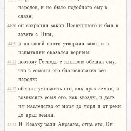
народов, и не было подобного ему в
славе;
он сохранил закон Всевышнего и был в
44:20
завете с Ним,
и на своей плоти утвердил завет и в
44:21
испытании оказался верным;
поэтому Господь с клятвою обещал ему,
44:22
что в семени его благословятся все
народы;
обещал умножить его, как прах земли, и
44:23
возвысить семя его, как звезды, и дать
им наследство от моря до моря и от реки
до края земли.
И Исааку ради Авраама, отца его, Он
44:24