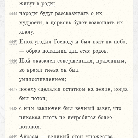
живут в роды;
народы будут рассказывать о их
44:14
мудрости, а церковь будет возвещать их
хвалу.
Енох угодил Господу и был взят на небо,
44:15
– образ покаяния для
всех
родов.
Ной оказался совершенным, праведным;
44:16
во время гнева он был
умилостивлением;
посему сделался остатком на земле, когда
44:17
был потоп;
с ним заключен был вечный завет, что
44:18
никакая плоть не истребится более
потопом.
Авраам – великий отец множества
44:19