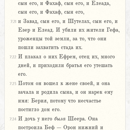
сын его, и Фахаф, сын его, и Елеада,
сын его, и Фахаф, сын его,
и Завад, сын его, и Шутелах, сын его, и
7:21
Езер и Елеад. И убили их жители Гефа,
уроженцы той земли, за то, что они
пошли захватить стада их.
И плакал о них Ефрем, отец их, много
7:22
дней, и приходили братья его утешать
его.
Потом он вошел к жене своей, и она
7:23
зачала и родила сына, и он нарек ему
имя: Берия, потому что несчастье
постигло дом его.
И дочь у него
была
Шеера. Она
7:24
построила Беф – Орон нижний и