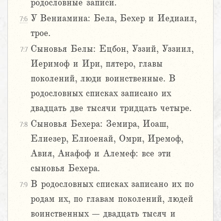
родословные записи.
У Вениамина: Бела, Бехер и Иедиаил,
7:6
трое.
Сыновья Белы: Ецбон, Уззий, Уззиил,
7:7
Иеримоф и Ири, пятеро, главы
поколений, люди воинственные. В
родословных списках записано их
двадцать две тысячи тридцать четыре.
Сыновья Бехера: Земира, Иоаш,
7:8
Елиезер, Елиоенай, Омри, Иремоф,
Авия, Анафоф и Алемеф: все эти
сыновья Бехера.
В родословных списках записано их по
7:9
родам их, по главам поколений, людей
воинственных – двадцать тысяч и