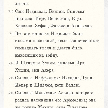
двести.
Сын Иедиаила: Билган. Сыновья
7:10
Билгана: Иеус, Вениамин, Егуд,
Хенаана, Зефан, Фарсис и Ахишахар.
Все эти сыновья Иедиаила были
7:11
главами поколений, люди воинственные;
семнадцать тысяч и двести было
выходящих на войну.
И Шупим и Хупим, сыновья Ира;
7:12
Хушим, сын Ахера.
Сыновья Неффалима: Иахцеил, Гуни,
7:13
Иецер и Шиллем, дети Валлы.
Сыновья Манассии: Асриил, которого
7:14
родила наложница его Арамеянка; она
же родила Махира, отца Галаадова.