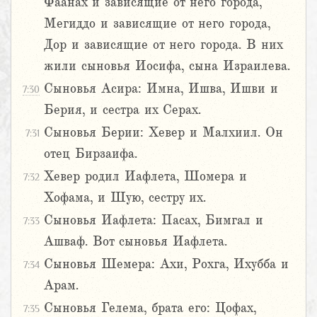
Фаанах и зависящие от него города,
Мегиддо и зависящие от него города,
Дор и зависящие от него города. В них
жили сыновья Иосифа, сына Израилева.
Сыновья Асира: Имна, Ишва, Ишви и
7:30
Берия, и сестра их Серах.
Сыновья Берии: Хевер и Малхиил. Он
7:31
отец Бирзаифа.
Хевер родил Иафлета, Шомера и
7:32
Хофама, и Шую, сестру их.
Сыновья Иафлета: Пасах, Бимгал и
7:33
Ашваф. Вот сыновья Иафлета.
Сыновья Шемера: Ахи, Рохга, Ихубба и
7:34
Арам.
Сыновья Гелема, брата его: Цофах,
7:35