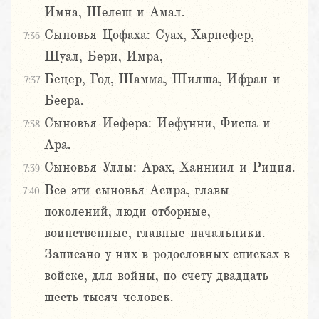
Имна, Шелеш и Амал.
Сыновья Цофаха: Суах, Харнефер,
7:36
Шуал, Бери, Имра,
Бецер, Год, Шамма, Шилша, Ифран и
7:37
Беера.
Сыновья Иефера: Иефунни, Фиспа и
7:38
Ара.
Сыновья Уллы: Арах, Ханниил и Риция.
7:39
Все эти сыновья Асира, главы
7:40
поколений, люди отборные,
воинственные, главные начальники.
Записано у них в родословных списках в
войске, для войны, по счету двадцать
шесть тысяч человек.