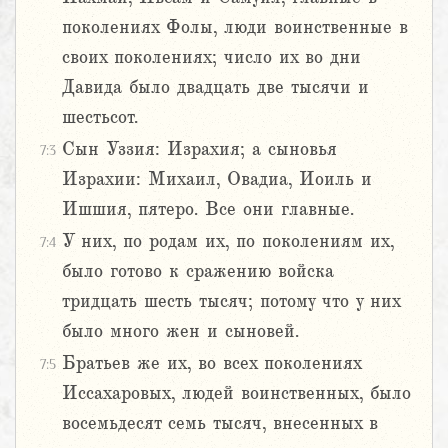
поколениях Фолы, люди воинственные в
своих поколениях; число их во дни
Давида было двадцать две тысячи и
шестьсот.
Сын Уззия: Израхия; а сыновья
7:3
Израхии: Михаил, Овадиа, Иоиль и
Ишшия, пятеро. Все они главные.
У них, по родам их, по поколениям их,
7:4
было готово к сражению войска
тридцать шесть тысяч; потому что у них
было много жен и сыновей.
Братьев же их, во всех поколениях
7:5
Иссахаровых, людей воинственных, было
восемьдесят семь тысяч, внесенных в