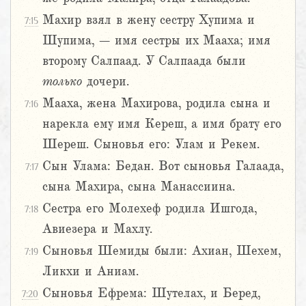
Махир взял в жену сестру Хупима и
7:15
Шупима, – имя сестры их Мааха; имя
второму Салпаад. У Салпаада были
только
дочери.
Мааха, жена Махирова, родила сына и
7:16
нарекла ему имя Кереш, а имя брату его
Шереш. Сыновья его: Улам и Рекем.
Сын Улама: Бедан. Вот сыновья Галаада,
7:17
сына Махира, сына Манассиина.
Сестра его Молехеф родила Ишгода,
7:18
Авиезера и Махлу.
Сыновья Шемиды были: Ахиан, Шехем,
7:19
Ликхи и Аниам.
Сыновья Ефрема: Шутелах, и Беред,
7:20