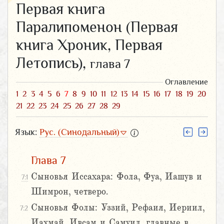
Первая книга
Паралипоменон (Первая
книга Хроник, Первая
Летопись),
глава 7
Оглавление
1
2
3
4
5
6
7
8
9
10
11
12
13
14
15
16
17
18
19
20
21
22
23
24
25
26
27
28
29
Язык:
Рус. (Синодальный)
Глава 7
Сыновья Иссахара: Фола, Фуа, Иашув и
7:1
Шимрон, четверо.
Сыновья Фолы: Уззий, Рефаия, Иериил,
7:2
Иахмай, Ивсам и Самуил, главные в