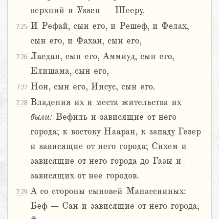
верхний и Уззен – Шееру.
И Рефай, сын его, и Решеф, и Фелах,
7:25
сын его, и Фахан, сын его,
Лаедан, сын его, Аммиуд, сын его,
7:26
Елишама, сын его,
Нон, сын его, Иисус, сын его.
7:27
Владения их и места жительства их
7:28
были:
Вефиль и зависящие от него
города; к востоку Нааран, к западу Гезер
и зависящие от него города; Сихем и
зависящие от него города до Газы и
зависящих от нее городов.
А со стороны сыновей Манассииных:
7:29
Беф – Сан и зависящие от него города,