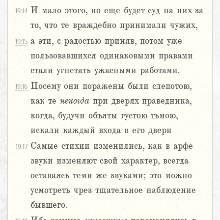
И мало этого, но еще будет суд на них за
19:14
то, что те враждебно принимали чужих,
а эти, с радостью приняв, потом уже
19:15
пользовавшихся одинаковыми правами
стали угнетать ужасными работами.
Посему они поражены были слепотою,
19:16
как те
некогда
при дверях праведника,
когда, будучи объяты густою тьмою,
искали каждый входа в его двери
Самые стихии изменились, как в арфе
19:17
звуки изменяют свой характер, всегда
оставаясь теми же звуками; это можно
усмотреть чрез тщательное наблюдение
бывшего.