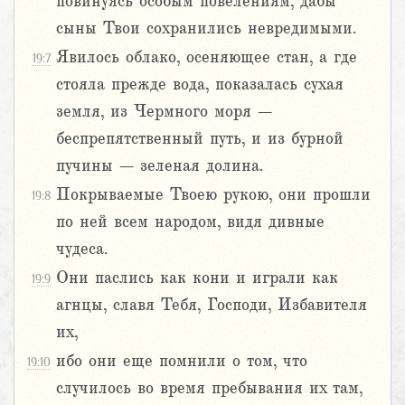
повинуясь особым повелениям, дабы
сыны Твои сохранились невредимыми.
Явилось облако, осеняющее стан, а где
19:7
стояла прежде вода, показалась сухая
земля, из Чермного моря –
беспрепятственный путь, и из бурной
пучины – зеленая долина.
Покрываемые Твоею рукою, они прошли
19:8
по ней всем народом, видя дивные
чудеса.
Они паслись как кони и играли как
19:9
агнцы, славя Тебя, Господи, Избавителя
их,
ибо они еще помнили о том, что
19:10
случилось во время пребывания их там,