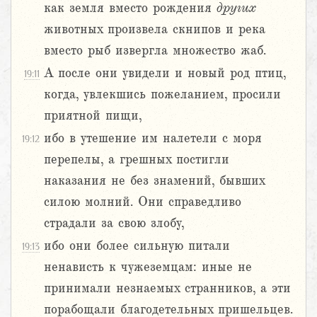
как земля вместо рождения
других
животных произвела скнипов и река
вместо рыб извергла множество жаб.
А после они увидели и новый род птиц,
19:11
когда, увлекшись пожеланием, просили
приятной пищи,
ибо в утешение им налетели с моря
19:12
перепелы, а грешных постигли
наказания не без знамений, бывших
силою молний. Они справедливо
страдали за свою злобу,
ибо они более сильную питали
19:13
ненависть к чужеземцам: иные не
принимали незнаемых странников, а эти
порабощали благодетельных пришельцев.