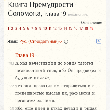
Книга Премудрости
Соломона,
глава 19
неканонич.
Оглавление
1
2
3
4
5
6
7
8
9
10
11
12
13
14
15
16
17
18
19
Язык:
Рус. (Синодальный)
Глава 19
А над нечестивыми до конца тяготел
19:1
немилостивый гнев, ибо Он предвидел и
будущие их
дела
,
что они, позволив им отправиться и с
19:2
поспешностью выслав их, раскаются и
погонятся за ними,
ибо, еще имея в руках печали и рыдая
19:3