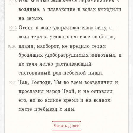
Ибо земные
животные
переменялись в
19:18
водяные, а плавающие в водах выходили
на землю.
Огонь в воде удерживал свою силу, а
19:19
вода теряла угашающее свое свойство;
пламя, наоборот, не вредило телам
19:20
бродящих удоборазрушимых животных, и
не таял легко растаявающий
снеговидный род небесной пищи.
Так, Господи, Ты во всем возвеличил и
19:21
прославил народ Твой, и не оставлял
его, но во всякое время и на всяком
месте пребывал с ним.
Читать далее