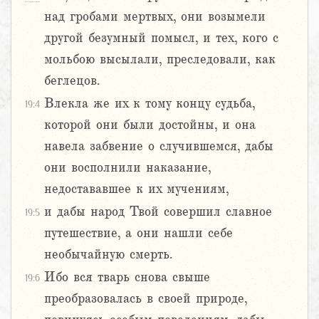
над гробами мертвых, они возымели
другой безумный помысл, и тех, кого с
мольбою высылали, преследовали, как
беглецов.
Влекла же их к тому концу судьба,
19:4
которой они были достойны, и она
навела забвение о случившемся, дабы
они восполнили наказание,
недостававшее к их мучениям,
и дабы народ Твой совершил славное
19:5
путешествие, а они нашли себе
необычайную смерть.
Ибо вся тварь снова свыше
19:6
преобразовалась в своей природе,