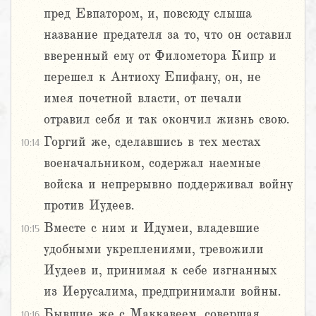
пред Евпатором, и, повсюду слыша
название предателя за то, что он оставил
вверенный ему от Филометора Кипр и
перешел к Антиоху Епифану, он, не
имея почетной власти, от печали
отравил себя и так окончил жизнь свою.
Горгий же, сделавшись в тех местах
10:14
военачальником, содержал наемные
войска и непрерывно поддерживал войну
против Иудеев.
Вместе с ним и Идумеи, владевшие
10:15
удобными укреплениями, тревожили
Иудеев и, принимая к себе изгнанных
из Иерусалима, предпринимали войны.
Бывшие же с Маккавеем, совершая
10:16