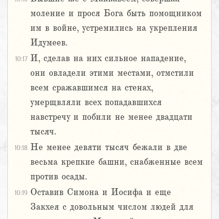
моление и прося Бога быть помощником
им в войне, устремились на укрепления
Идумеев.
И, сделав на них сильное нападение,
10:17
они овладели этими местами, отмстили
всем сражавшимся на стенах,
умерщвляли всех попадавшихся
навстречу и побили не менее двадцати
тысяч.
Не менее девяти тысяч бежали в две
10:18
весьма крепкие башни, снабженные всем
против осады.
Оставив Симона и Иосифа и еще
10:19
Закхея с довольным числом людей для