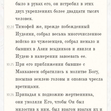
было в руках его, он истребил в этих
двух укреплениях более двадцати тысяч
человек.
Тимофей же, прежде побежденный
10:24
Иудеями, собрал весьма многочисленное
войско из чужеземцев, собрал немало и
бывших в Азии всадников и явился в
Иудею в намерении завоевать ее.
При его приближении бывшие с
10:25
Маккавеем обратились к молитве Богу,
посыпав землею головы и опоясав чресла
вретищами.
Припадая к подножию жертвенника,
10:26
они умоляли Его, чтобы Он был
милостив к ним, был врагом врагам их и