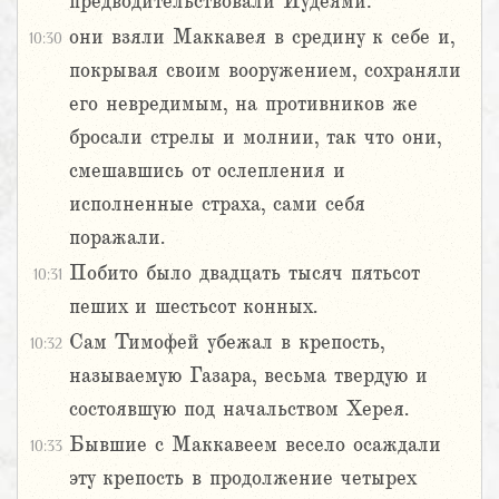
предводительствовали Иудеями:
они взяли Маккавея в средину к себе и,
10:30
покрывая своим вооружением, сохраняли
его невредимым, на противников же
бросали стрелы и молнии, так что они,
смешавшись от ослепления и
исполненные страха, сами себя
поражали.
Побито было двадцать тысяч пятьсот
10:31
пеших и шестьсот конных.
Сам Тимофей убежал в крепость,
10:32
называемую Газара, весьма твердую и
состоявшую под начальством Херея.
Бывшие с Маккавеем весело осаждали
10:33
эту крепость в продолжение четырех