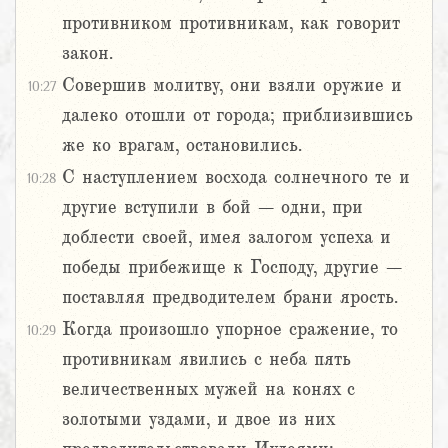
противником противникам, как говорит
закон.
Совершив молитву, они взяли оружие и
10:27
далеко отошли от города; приблизившись
же ко врагам, остановились.
С наступлением восхода солнечного те и
10:28
другие вступили в бой – одни, при
доблести своей, имея залогом успеха и
победы прибежище к Господу, другие –
поставляя предводителем брани ярость.
Когда произошло упорное сражение, то
10:29
противникам явились с неба пять
величественных мужей на конях с
золотыми уздами, и двое из них