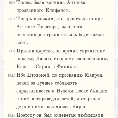
Такова была кончина Антиоха,
10:9
прозванного Епифаном.
Теперь изложим, что происходило при
10:10
Антиохе Евпаторе, сыне того
нечестивца, ограничиваясь бедствиями
войн.
Приняв царство, он вручил управление
10:11
некоему Лисию, главному военачальнику
Келе – Сирии и Финикии.
Ибо Птоломей, по прозванию Макрон,
10:12
почел за лучшее соблюдать
справедливость к Иудеям, после бывших
к ним несправедливостей, и старался
дела с ними оканчивать мирно.
Поэтому он был оклеветан любимцами
10:13