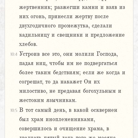
жертвенник; разжегши камни и взяв из
них огонь, принесли жертву после
двухгодичного промежутка, сделали
кадильницу и свещники и предложение
хлебов.
Устроив все это, они молили Господа,
10:4
падая ниц, чтобы им не подвергаться
более таким бедствиям; если же когда и
согрешат, то да накажет Он их
милостиво, не предавая богохульным и
жестоким язычникам.
В тот самый день, в какой осквернен
10:5
был храм иноплеменниками,
совершилось и очищение храма, в
двадцать пятый день того же месяца