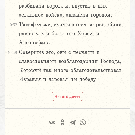
разбивали ворота и, впустив в них
остальное войско, овладели городом;
Тимофея же, скрывшегося во рву, убили,
10:37
равно как и брата его Херея, и
Аполлофана.
Совершив это, они с песнями и
10:38
славословиями возблагодарили Господа,
Который так много облагодетельствовал
Израиля и даровал им победу.
Читать далее