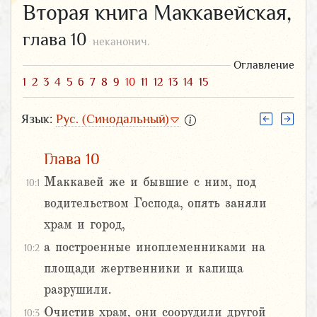
Вторая книга Маккавейская,
глава 10
неканонич.
Оглавление
1
2
3
4
5
6
7
8
9
10
11
12
13
14
15
Язык:
Рус. (Синодальный)
Глава 10
Маккавей же и бывшие с ним, под
10:1
водительством Господа, опять заняли
храм и город,
а построенные иноплеменниками на
10:2
площади жертвенники и капища
разрушили.
Очистив храм, они соорудили другой
10:3