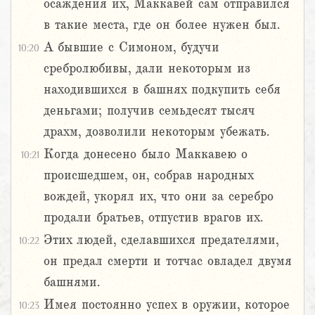
осаждения их, Маккавей сам отправился
в такие места, где он более нужен был.
А бывшие с Симоном, будучи
10:20
сребролюбивы, дали некоторым из
находившихся в башнях подкупить себя
деньгами; получив семьдесят тысяч
драхм, дозволили некоторым убежать.
Когда донесено было Маккавею о
10:21
происшедшем, он, собрав народных
вождей, укорял их, что они за серебро
продали братьев, отпустив врагов их.
Этих людей, сделавшихся предателями,
10:22
он предал смерти и тотчас овладел двумя
башнями.
Имея постоянно успех в оружии, которое
10:23