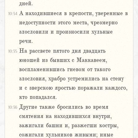
дней.
А находившиеся в крепости, уверенные в
10:34
недоступности этого места, чрезмерно
злословили и произносили хульные
речи.
На рассвете пятого дня двадцать
10:35
юношей из бывших с Маккавеем,
воспламенившись гневом от такого
злословия, храбро устремились на стену
и с зверскою яростью поражали каждого,
кто попадался.
Другие также бросились во время
10:36
смятения на находившихся внутри,
зажигали башни и, разжегши костры,
сожигали хульников живыми; иные