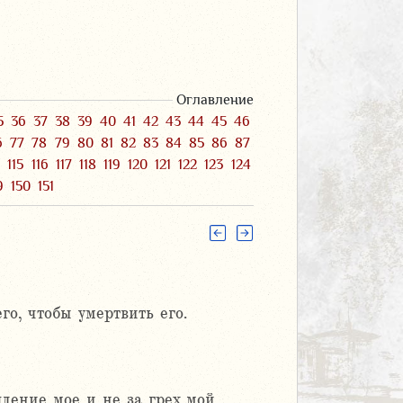
Оглавление
5
36
37
38
39
40
41
42
43
44
45
46
6
77
78
79
80
81
82
83
84
85
86
87
4
115
116
117
118
119
120
121
122
123
124
9
150
151
го, чтобы умертвить его.
ление мое и не за грех мой,