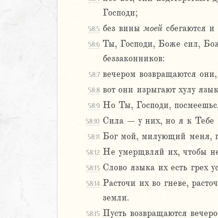
Навин
Господи;
Израилевы
без вины
моей
сбегаются и 
58:5
Ты, Господи, Боже сил, Бо
58:6
ств
беззаконников:
рств
рств
вечером возвращаются они, 
58:7
рств
вот они изрыгают хулу язык
58:8
ралипоменон
Но Ты, Господи, посмеешьс
58:9
ралипоменон
Сила – у них, но я к Тебе
58:10
я
Бог мой, милующий меня, п
58:11
дры
Не умерщвляй их, чтобы не
58:12
Слово языка их есть грех ус
58:13
ь
Расточи их во гневе, расто
58:14
ирь
земли.
ма 1 (1-8)
Пусть возвращаются вечером
58:15