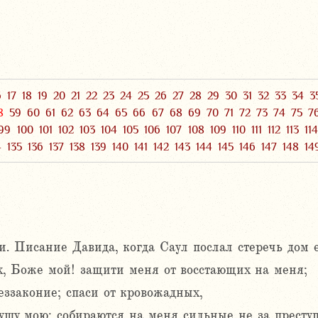
6
17
18
19
20
21
22
23
24
25
26
27
28
29
30
31
32
33
34
3
8
59
60
61
62
63
64
65
66
67
68
69
70
71
72
73
74
75
7
99
100
101
102
103
104
105
106
107
108
109
110
111
112
113
11
4
135
136
137
138
139
140
141
142
143
144
145
146
147
148
14
. Писание Давида, когда Саул послал стеречь дом е
х, Боже мой! защити меня от восстающих на меня;
еззаконие; спаси от кровожадных,
душу мою; собираются на меня сильные не за преступ