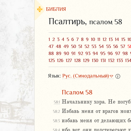
БИБЛИЯ
Псалтирь,
псалом 58
1
2
3
4
5
6
7
8
9
10
11
12
13
14
15
1
47
48
49
50
51
52
53
54
55
56
57
5
88
89
90
91
92
93
94
95
96
97
98
125
126
127
128
129
130
131
132
133
13
Язык:
Рус. (Синодальный)
Псалом 58
ЗАВЕТ
Начальнику хора. Не погуби
58:1
Избавь меня от врагов мои
58:2
избавь меня от делающих б
58:3
ибо вот, они подстерегают 
аконие
58:4