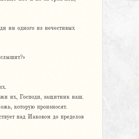
ади ни одного из нечестивых
 слышит?»
их.
жи их, Господи, защитник наш.
ложь, которую произносят.
ествует над Иаковом до пределов