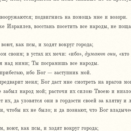
вооружаются; подвигнись на помощь мне и воззри.
же Израилев, восстань посетить все народы, не пощ
воют, как псы, и ходят вокруг города;
ом своим; в устах их мечи: «ибо»,
думают
они,
«кто
я над ними; Ты посрамишь все народы.
 прибегаю, ибо Бог – заступник мой.
редварит меня; Бог даст мне смотреть на врагов мо
 забыл народ мой; расточи их силою Твоею и низло
т их, да уловятся они в гордости своей за клятву и 
чи, чтобы их не было; и да познают, что Бог владыч
, воют, как псы, и ходят вокруг города;