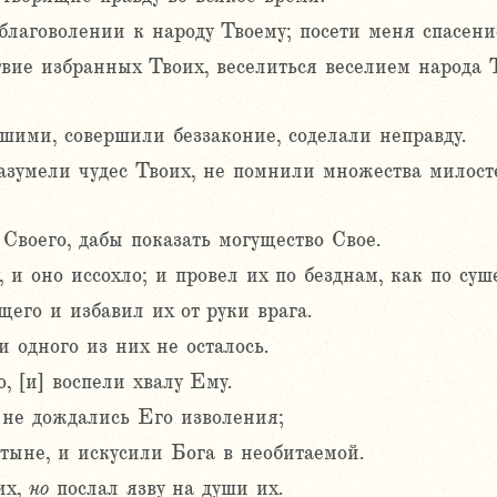
 благоволении к народу Твоему; посети меня спасен
вие избранных Твоих, веселиться веселием народа Т
ими, совершили беззаконие, соделали неправду.
зумели чудес Твоих, не помнили множества милосте
Своего, дабы показать могущество Свое.
и оно иссохло; и провел их по безднам, как по суш
щего и избавил их от руки врага.
 одного из них не осталось.
 [и] воспели хвалу Ему.
 не дождались Его изволения;
тыне, и искусили Бога в необитаемой.
их,
но
послал язву на души их.