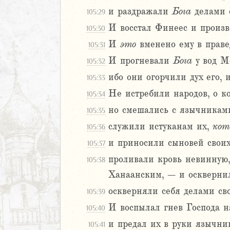
ма 19 (134-
и раздражали
Бога
делами с
105:29
И восстал Финеес и произве
сма 20 (143-
105:30
И
это
вменено ему в праве
105:31
151
И прогневали
Бога
у вод М
105:32
ибо они огорчили дух его, 
105:33
иаст
Не истребили народов, о ко
105:34
Песней
но смешались с язычниками
105:35
рость
служили истуканам их,
кот
105:36
а
и приносили сыновей своих
105:37
проливали кровь невинную,
105:38
ия
Ханаанским, – и осквернил
еремии
оскверняли себя делами св
105:39
ие Иеремии
И воспылал гнев Господа н
105:40
иль
и предал их в руки язычни
105:41