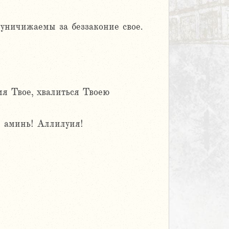
 уничижаемы за беззаконие свое.
мя Твое, хвалиться Твоею
д: аминь! Аллилуия!