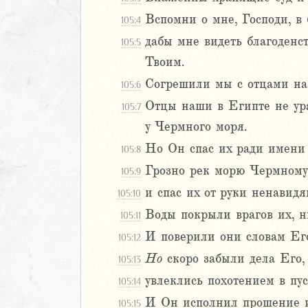
Навин
Вспомни о мне, Господи, в
105:4
Израилевы
дабы мне видеть благоденст
105:5
Твоим.
ств
Согрешили мы с отцами наш
рств
105:6
рств
Отцы наши в Египте не ура
105:7
рств
у Чермного моря.
ралипоменон
Но Он спас их ради имени 
105:8
ралипоменон
Грозно рек морю Чермному, 
105:9
я
и спас их от руки ненавидя
105:10
дры
Воды покрыли врагов их, ни
105:11
И поверили они словам Его,
105:12
ь
Но
скоро забыли дела Его,
105:13
ирь
увлеклись похотением в пус
105:14
ма 1 (1-8)
И Он исполнил прошение 
105:15