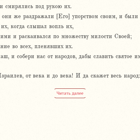
ни смирялись под рукою их.
 они же раздражали [Его] упорством своим, и были
их, когда слышал вопль их,
ними и раскаивался по множеству милости Своей;
ние во всех, пленявших их.
аш, и собери нас от народов, дабы славить святое и
зраилев, от века и до века! И да скажет весь наро
Читать далее