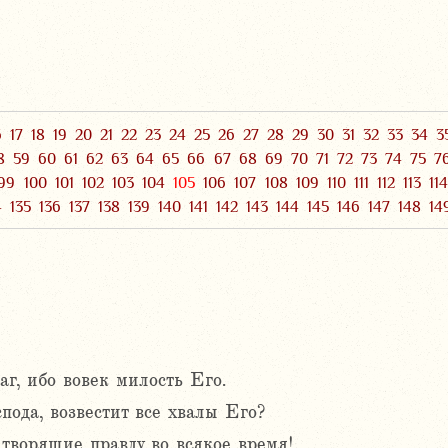
6
17
18
19
20
21
22
23
24
25
26
27
28
29
30
31
32
33
34
3
8
59
60
61
62
63
64
65
66
67
68
69
70
71
72
73
74
75
7
99
100
101
102
103
104
105
106
107
108
109
110
111
112
113
11
4
135
136
137
138
139
140
141
142
143
144
145
146
147
148
14
аг, ибо вовек милость Его.
пода, возвестит все хвалы Его?
творящие правду во всякое время!