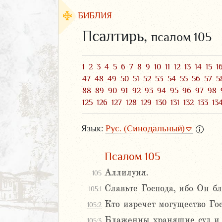
БИБЛИЯ
Псалтирь,
псалом 105
1
2
3
4
5
6
7
8
9
10
11
12
13
14
15
1
47
48
49
50
51
52
53
54
55
56
57
5
88
89
90
91
92
93
94
95
96
97
98
125
126
127
128
129
130
131
132
133
13
Язык:
Рус. (Синодальный)
Псалом 105
ЗАВЕТ
Аллилуия.
105
Славьте Господа, ибо Он бл
105:1
Кто изречет могущество Гос
105:2
Блаженны хранящие суд и 
аконие
105:3