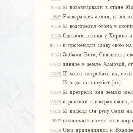
ма 2 (9-16)
И позавидовали в стане М
105:16
ма 3 (17-23)
ма 4 (24-31)
Разверзлась земля, и погл
105:17
сма 5 (32-36)
И возгорелся огонь в скоп
105:18
сма 6 (37-45)
Сделали тельца у Хорива и
105:19
сма 7 (46-54)
и променяли славу свою на 
сма 8 (55-63)
105:20
сма 9 (64-69)
Забыли Бога, Спасителя св
105:21
ма 10 (70-76)
дивное в земле Хамовой, с
105:22
ма 11 (77-84)
И хотел истребить их, есл
105:23
ма 12 (85-90)
ма 13 (91-100)
Его, да не погубит [их].
ма 14 (101-104)
И презрели они землю жела
105:24
ма 15 (105-
и роптали в шатрах своих, 
105:25
И поднял Он руку Свою на 
105:26
ма 16 (109-117)
ма 17 (118)
низложить племя их в народ
105:27
ма 18 (119-133)
Они прилепились к Ваалфе
105:28