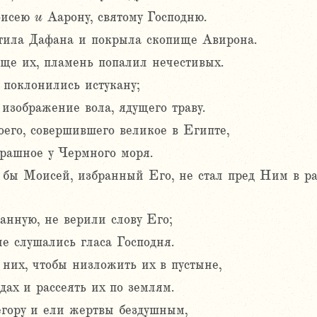
оисею
и
Аарону, святому Господню.
отила Дафана и покрыла скопище Авирона.
ище их, пламень попалил нечестивых.
 поклонились истукану;
изображение вола, ядущего траву.
оего, совершившего великое в Египте,
трашное у Чермного моря.
и бы Моисей, избранный Его, не стал пред Ним в ра
нную, не верили слову Его;
не слушались гласа Господня.
них, чтобы низложить их в пустыне,
ах и рассеять их по землям.
гору и ели жертвы бездушным,