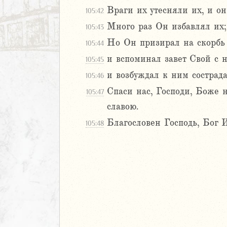
л
Враги их утесняли их, и о
105:42
Много раз Он избавлял их;
105:43
Но Он призирал на скорбь 
105:44
и вспоминал завет Свой с 
105:45
и возбуждал к ним сострада
105:46
Спаси нас, Господи, Боже н
105:47
м
славою.
ия
Благословен Господь, Бог И
105:48
я
ия
ккавейская
ккавейская
ккавейская
дры
АВЕТ