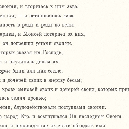
воими, и вторглась к ним язва.
л суд, – и остановилась язва.
дность в роды и роды во веки.
еривы, и Моисей потерпел за них,
и он погрешил устами своими.
торых сказал им Господь,
 и научились делам их;
орые
были для них сетью,
 и дочерей своих в жертву бесам;
 кровь сыновей своих и дочерей своих, которых при
ась земля кровью;
оими, блудодействовали поступками своими.
а народ Его, и возгнушался Он наследием Своим
ков, и ненавидящие их стали обладать ими.