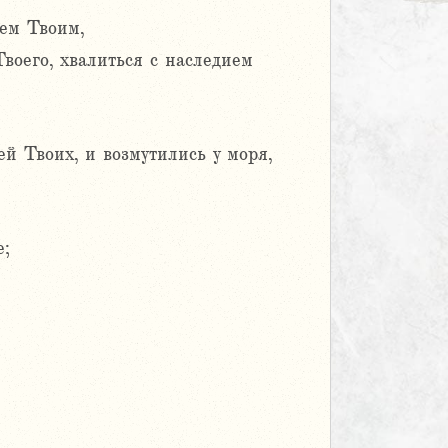
ием Твоим,
воего, хвалиться с наследием
й Твоих, и возмутились у моря,
е;