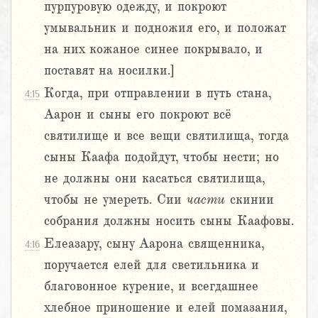
пурпуровую одежду, и покроют
умывальник и подножия его, и положат
на них кожаное синее покрывало, и
поставят на носилки.]
Когда, при отправлении в путь стана,
4:15
Аарон и сыны его покроют всё
святилище и все вещи святилища, тогда
сыны Каафа подойдут, чтобы нести; но
не должны они касаться святилища,
чтобы не умереть. Сии
части
скинии
собрания должны носить сыны Каафовы.
Елеазару, сыну Аарона священника,
4:16
поручается елей для светильника и
благовонное курение, и всегдашнее
хлебное приношение и елей помазания,