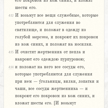
его покровом из кож синих, и вложат
шесты его.
И возьмут все вещи служебные, которые
4:12
употребляются для служения во
святилище, и положат в одежду из
голубой
шерсти,
и покроют их покровом
из кож синих, и положат на носилки.
И очистят жертвенник от пепла и
4:13
накроют его одеждою пурпуровою;
и положат на него все сосуды его,
4:14
которые употребляются для служения
при нем – у́гольницы, вилки, лопатки и
чаши, все сосуды жертвенника – и
покроют его покровом из кож синих, и
вложат шесты его. [И возьмут