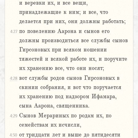
и веревки их, и все вещи,
принадлежащие к ним; и все, что
делается при них, они должны работать;
по повелению Аарона и сынов его
4:27
должны производиться все службы сынов
Гирсоновых при всяком ношении
тяжестей и всякой работе их, и поручите
их хранению все, что они носят;
вот службы родов сынов Гирсоновых в
4:28
скинии собрания, и вот что поручается
их хранению под надзором Ифамара,
сына Аарона, священника.
Сынов Мерариных по родам их, по
4:29
семействам их исчисли,
от тридцати лет и выше до пятидесяти
4:30