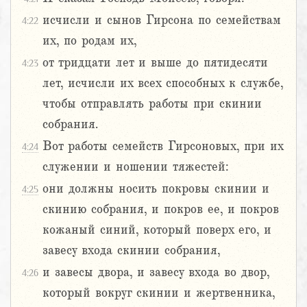
исчисли и сынов Гирсона по семействам
4:22
их, по родам их,
от тридцати лет и выше до пятидесяти
4:23
лет, исчисли их всех способных к службе,
чтобы отправлять работы при скинии
собрания.
Вот работы семейств Гирсоновых, при их
4:24
служении и ношении тяжестей:
они должны носить покровы скинии и
4:25
скинию собрания, и покров ее, и покров
кожаный синий, который поверх его, и
завесу входа скинии собрания,
и завесы двора, и завесу входа во двор,
4:26
который вокруг скинии и жертвенника,