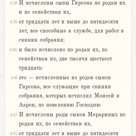
И исчислены сыны Гирсона по родам их
4:38
и по семействам их,
от тридцати лет и выше до пятидесяти
4:39
лет, все способные к службе, для работ в
скинии собрания;
и было исчислено по родам их, по
4:40
семействам их, две тысячи шестьсот
тридцать:
это – исчисленные из родов сынов
4:41
Гирсона, все служащие при скинии
собрания, которых исчислил Моисей и
Аарон, по повелению Господню.
И исчислены роды сынов Мерариных по
4:42
родам их, по семействам их,
от тридцати лет и выше до пятидесяти
4:43