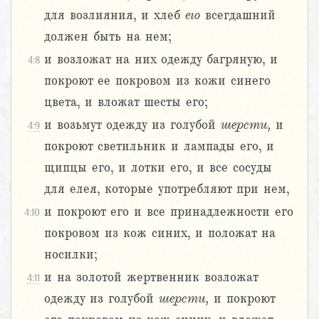
для возлияния, и хлеб
его
всегдашний
должен быть на нем;
и возложат на них одежду багряную, и
4:8
покроют ее покровом из кожи синего
цвета, и вложат шесты его;
и возьмут одежду из голубой
шерсти,
и
4:9
покроют светильник и лампады его, и
щипцы его, и лотки его, и все сосуды
для елея, которые употребляют при нем,
и покроют его и все принадлежности его
4:10
покровом из кож синих, и положат на
носилки;
и на золотой жертвенник возложат
4:11
одежду из голубой
шерсти,
и покроют