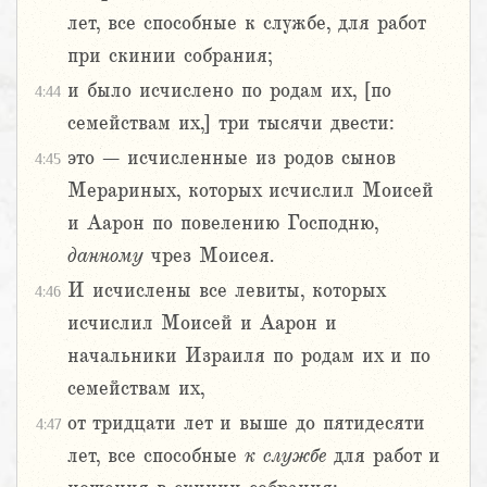
лет, все способные к службе, для работ
при скинии собрания;
и было исчислено по родам их, [по
4:44
семействам их,] три тысячи двести:
это – исчисленные из родов сынов
4:45
Мерариных, которых исчислил Моисей
и Аарон по повелению Господню,
данному
чрез Моисея.
И исчислены все левиты, которых
4:46
исчислил Моисей и Аарон и
начальники Израиля по родам их и по
семействам их,
от тридцати лет и выше до пятидесяти
4:47
лет, все способные
к
службе
для работ и