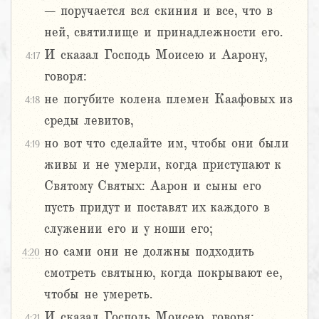
– поручается вся скиния и все, что в
ней, святилище и принадлежности его.
И сказал Господь Моисею и Аарону,
4:17
говоря:
не погубите колена племен Каафовых из
4:18
среды левитов,
но вот что сделайте им, чтобы они были
4:19
живы и не умерли, когда приступают к
Святому Святых: Аарон и сыны его
пусть придут и поставят их каждого в
служении его и у ноши его;
но сами они не должны подходить
4:20
смотреть святыню, когда покрывают ее,
чтобы не умереть.
И сказал Господь Моисею, говоря:
4:21