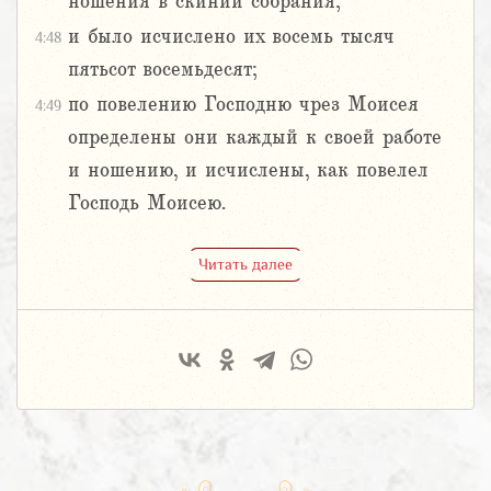
ношения в скинии собрания;
и было исчислено их восемь тысяч
4:48
пятьсот восемьдесят;
по повелению Господню чрез Моисея
4:49
определены они каждый к своей работе
и ношению, и исчислены, как повелел
Господь Моисею.
Читать далее