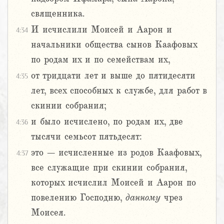
священника.
И исчислили Моисей и Аарон и
4:34
начальники общества сынов Каафовых
по родам их и по семействам их,
от тридцати лет и выше до пятидесяти
4:35
лет, всех способных к службе, для работ в
скинии собрания;
и было исчислено, по родам их, две
4:36
тысячи семьсот пятьдесят:
это – исчисленные из родов Каафовых,
4:37
все служащие при скинии собрания,
которых исчислил Моисей и Аарон по
повелению Господню,
данному
чрез
Моисея.