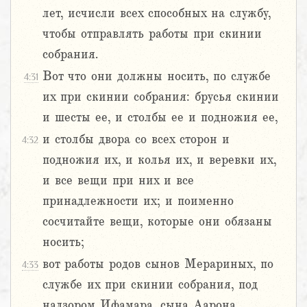
лет, исчисли всех способных на службу,
чтобы отправлять работы при скинии
собрания.
Вот что они должны носить, по службе
4:31
их при скинии собрания: брусья скинии
и шесты ее, и столбы ее и подножия ее,
и столбы двора со всех сторон и
4:32
подножия их, и колья их, и веревки их,
и все вещи при них и все
принадлежности их; и поименно
сосчитайте вещи, которые они обязаны
носить;
вот работы родов сынов Мерариных, по
4:33
службе их при скинии собрания, под
надзором Ифамара, сына Аарона,