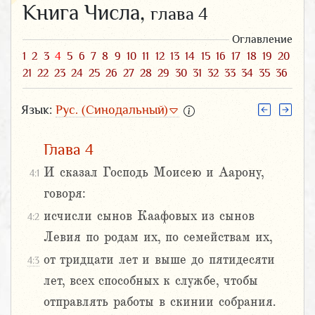
Книга Числа,
глава 4
Оглавление
1
2
3
4
5
6
7
8
9
10
11
12
13
14
15
16
17
18
19
20
21
22
23
24
25
26
27
28
29
30
31
32
33
34
35
36
Язык:
Рус. (Синодальный)
Глава 4
И сказал Господь Моисею и Аарону,
4:1
говоря:
исчисли сынов Каафовых из сынов
4:2
Левия по родам их, по семействам их,
от тридцати лет и выше до пятидесяти
4:3
лет, всех способных к службе, чтобы
отправлять работы в скинии собрания.