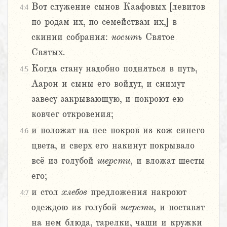
Вот служение сынов Каафовых [левитов
4:4
по родам их, по семействам их,] в
скинии собрания:
носить
Святое
Святых.
Когда стану надобно подняться в путь,
4:5
Аарон и сыны его войдут, и снимут
завесу закрывающую, и покроют ею
ковчег откровения;
и положат на нее покров из кож синего
4:6
цвета, и сверх его накинут покрывало
всё из голубой
шерсти,
и вложат шесты
его;
и стол
хлебов
предложения накроют
4:7
одеждою из голубой
шерсти,
и поставят
на нем блюда, тарелки, чаши и кружки